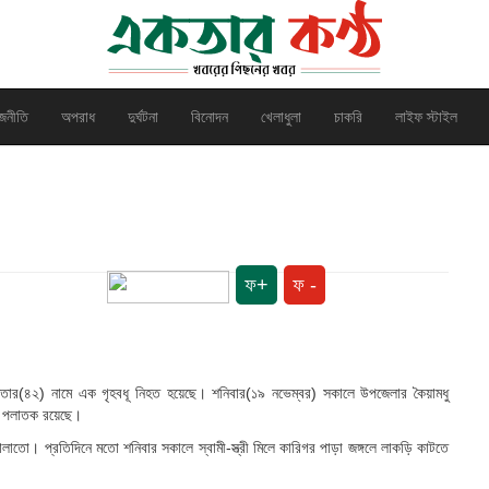
জনীতি
অপরাধ
দুর্ঘটনা
বিনোদন
খেলাধুলা
চাকরি
লাইফ স্টাইল
ফ+
ফ -
 আক্তার(৪২) নামে এক গৃহবধূ নিহত হয়েছে। শনিবার(১৯ নভেম্বর) সকালে উপজেলার কৈয়ামধু
য়া পলাতক রয়েছে।
চালাতো। প্রতিদিনে মতো শনিবার সকালে স্বামী-স্ত্রী মিলে কারিগর পাড়া জঙ্গলে লাকড়ি কাটতে