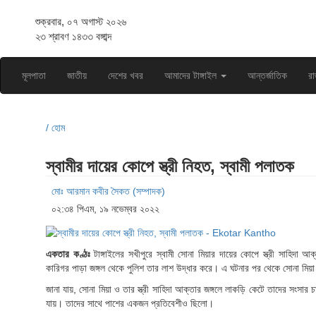
শুক্রবার, ০৭ অগাস্ট ২০২৬
২৩ শ্রাবণ ১৪৩৩ বঙ্গাব্দ
মূলপাতা
জাতীয়
দেশের খবর
আমাদের টাঙ্গাইল
আন্তর্জাতিক
রা
/ হোম
স্বামীর দায়ের কোপে স্ত্রী নিহত, স্বামী পলাতক
মোঃ আরমান কবীর সৈকত (সম্পাদক)
০২:৩৪ পিএম, ১৯ নভেম্বর ২০২২
একতার কণ্ঠঃ
টাঙ্গাইলের সখীপুরে স্বামী সোনা মিয়ার দায়ের কোপে স্ত্রী সাহিদা
কারিগর পাড়া জঙ্গল থেকে পুলিশ তার লাশ উদ্ধার করে। এ ঘটনার পর থেকে সোনা মি
জানা যায়, সোনা মিয়া ও তার স্ত্রী সাহিদা আক্তার জঙ্গলে লাকড়ি কেটে তাদের সংসার 
যায়। তাদের সাথে পাশের একজন প্রতিবেশীও ছিলো।