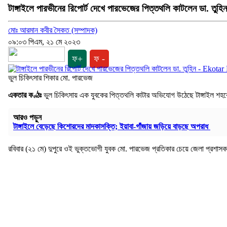
টাঙ্গাইলে পারভীনের রিপোর্ট দেখে পারভেজের পিত্তথলি কাটলেন ডা. তুহিন
মোঃ আরমান কবীর সৈকত (সম্পাদক)
০৯:০৩ পিএম, ২১ মে ২০২৩
ফ+
ফ -
ভুল চিকিৎসার শিকার মো. পারভেজ
একতার কণ্ঠঃ
ভুল চিকিৎসায় এক যুবকের পিত্তথলি কাটার অভিযোগ উঠেছে টাঙ্গাইল শহরের স
আরও পড়ুন
টাঙ্গাইলে বেড়েছে কিশোরদের মাদকাসক্তি; ইয়াবা-গাঁজায় জড়িয়ে বাড়ছে অপরাধ
রবিবার (২১ মে) দুপুরে ওই ভুক্তভোগী যুবক মো. পারভেজ প্রতিকার চেয়ে জেলা প্রশা