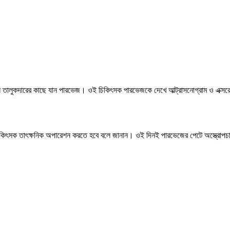
হিন তালুকদারের কাছে যান পারভেজ। ওই চিকিৎসক পারভেজকে দেখে আল্ট্রাসনোগ্রাম ও এক্সর
লে চিকিৎসক তাৎক্ষনিক অপারেশন করতে হবে বলে জানান। ওই দিনই পারভেজের পেটে অস্ত্রোপ