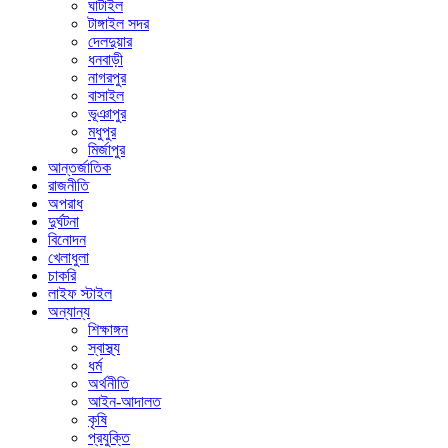
ঘাটাইল
টাঙ্গাইল সদর
দেলদুয়ার
ধনবাড়ী
নাগরপুর
বাসাইল
ভূঞাপুর
মধুপুর
মির্জাপুর
আন্তর্জাতিক
রাজনীতি
অপরাধ
দুর্ঘটনা
বিনোদন
খেলাধুলা
চাকরি
লাইফ স্টাইল
অন্যান্য
শিক্ষাঙ্গন
স্বাস্থ্য
ধর্ম
অর্থনীতি
আইন-আদালত
কৃষি
প্রযুক্তি