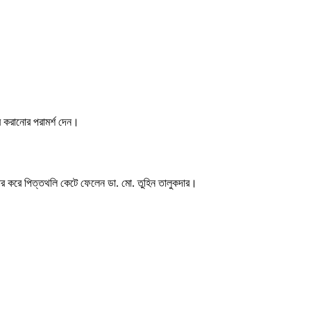
ে করানোর পরামর্শ দেন।
চার করে পিত্তথলি কেটে ফেলেন ডা. মো. তুহিন তালুকদার।