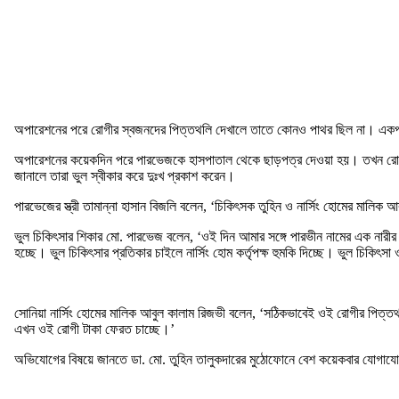
অপারেশনের পরে রোগীর স্বজনদের পিত্তথলি দেখালে তাতে কোনও পাথর ছিল না। একপর্যায়
অপারেশনের কয়েকদিন পরে পারভেজকে হাসপাতাল থেকে ছাড়পত্র দেওয়া হয়। তখন রোগীর স্
জানালে তারা ভুল স্বীকার করে দুঃখ প্রকাশ করেন।
পারভেজের স্ত্রী তামান্না হাসান বিজলি বলেন, ‘চিকিৎসক তুহিন ও নার্সিং হোমের মালিক
ভুল চিকিৎসার শিকার মো. পারভেজ বলেন, ‘ওই দিন আমার সঙ্গে পারভীন নামের এক নারী
হচ্ছে। ভুল চিকিৎসার প্রতিকার চাইলে নার্সিং হোম কর্তৃপক্ষ হুমকি দিচ্ছে। ভুল চিকি
সোনিয়া নার্সিং হোমের মালিক আবুল কালাম রিজভী বলেন, ‘সঠিকভাবেই ওই রোগীর পিত্তথ
এখন ওই রোগী টাকা ফেরত চাচ্ছে।’
অভিযোগের বিষয়ে জানতে ডা. মো. তুহিন তালুকদারের মুঠোফোনে বেশ কয়েকবার যোগাযোগ