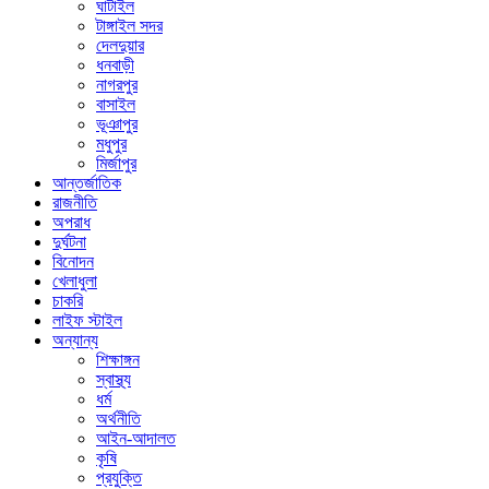
ঘাটাইল
টাঙ্গাইল সদর
দেলদুয়ার
ধনবাড়ী
নাগরপুর
বাসাইল
ভূঞাপুর
মধুপুর
মির্জাপুর
আন্তর্জাতিক
রাজনীতি
অপরাধ
দুর্ঘটনা
বিনোদন
খেলাধুলা
চাকরি
লাইফ স্টাইল
অন্যান্য
শিক্ষাঙ্গন
স্বাস্থ্য
ধর্ম
অর্থনীতি
আইন-আদালত
কৃষি
প্রযুক্তি