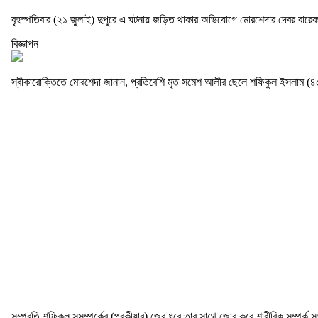
বৃহস্পতিবার (২১ জুলাই) দুপুরে এ ঘটনায় জড়িত থাকার অভিযোগে মোরশেদার দেবর বারেক
বিজ্ঞাপন
স্বীকারোক্তিতে মোরশেদা জানান, প্রতিবেশি মৃত সমেশ আলীর ছেলে শফিকুল ইসলাম (৪৫) 
সম্প্রতি শফিকুল সুসম্পর্কের (পরকীয়ার) জের ধরে তার সাথে জোর করে শারীরিক সম্পর্