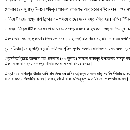
সোমবার (১৮ জুলাই) বিকালে শফিকুল আবারও মোরশেদা আক্তারের বাড়িতে যান। ওই সময় 
এ নিয়ে উভয়ের মধ্যে বাগবিতন্ডার এক পর্যায়ে তাদের মধ্যে ধস্তাধস্তি হয়। বাড়ির ট
এ সময় শফিকুল টিউবওয়েলের পাকা মেঝেতে পড়ে গুরুতর আহত হন। ওড়না দিয়ে মুখ চেপে 
এরপর তারা মরদেহ লুকানোর সিদ্ধান্ত নেয়। ওইদিনই রাত প্রায় ১২ টার দিকে মরদেহটি 
বৃহস্পতিবার (২১ জুলাই) দুপুরে টাঙ্গাইলের পুলিশ সুপার সরকার মোহাম্মদ কায়সার এক প্রে
প্রেসবিজ্ঞপ্তিতে জানানো হয়, মঙ্গলবার (১৯ জুলাই) সকালে নাগরপুর উপজেলার মানড়া নয়া
এবং নিজে বাদী হয়ে নাগরপুর থানায় হত্যা মামলা দায়ের করেন।
এ ব্যাপারে নাগরপুর থানার অফিসার ইনচার্জ(ওসি) আব্দুল্লাহ আল মামুনের নির্দেশ
ঘটনার রহস্য উদঘাটন করেন। একই সাথে বাকি অভিযুক্ত আসামিদের গ্রেপ্তার করেন।