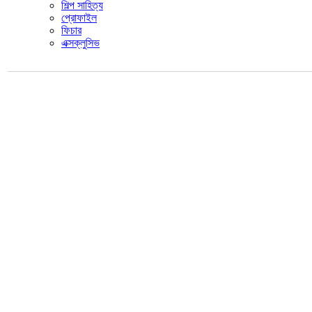
শিল্প সাহিত্য
প্রোফাইল
ফিচার
এক্সক্লুসিভ