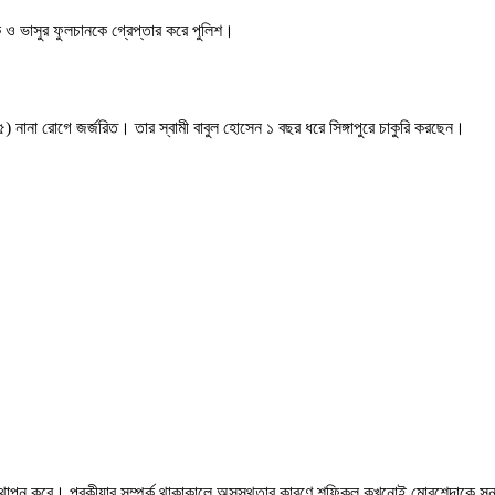
 ও ভাসুর ফুলচানকে গ্রেপ্তার করে পুলিশ।
নানা রোগে জর্জরিত। তার স্বামী বাবুল হোসেন ১ বছর ধরে সিঙ্গাপুরে চাকুরি করছেন।
ক স্থাপন করে। পরকীয়ার সম্পর্ক থাকাকালে অসুস্থতার কারণে শফিকুল কখনোই মোরশেদাকে সন্