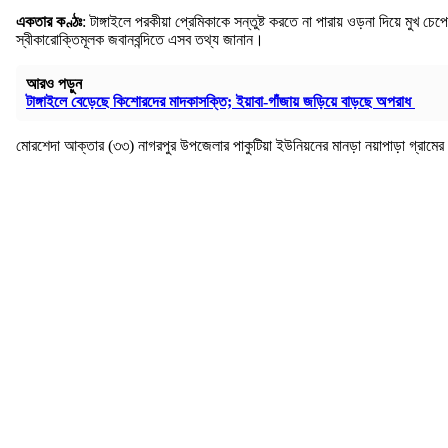
একতার কণ্ঠঃ
: টাঙ্গাইলে পরকীয়া প্রেমিকাকে সন্তুষ্ট করতে না পারায় ওড়না দিয়ে মু
স্বীকারোক্তিমূলক জবানবন্দিতে এসব তথ্য জানান।
আরও পড়ুন
টাঙ্গাইলে বেড়েছে কিশোরদের মাদকাসক্তি; ইয়াবা-গাঁজায় জড়িয়ে বাড়ছে অপরাধ
মোরশেদা আক্তার (৩৩) নাগরপুর উপজেলার পাকুটিয়া ইউনিয়নের মানড়া নয়াপাড়া গ্রামের সিঙ্