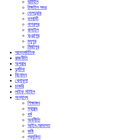
ঘাটাইল
টাঙ্গাইল সদর
দেলদুয়ার
ধনবাড়ী
নাগরপুর
বাসাইল
ভূঞাপুর
মধুপুর
মির্জাপুর
আন্তর্জাতিক
রাজনীতি
অপরাধ
দুর্ঘটনা
বিনোদন
খেলাধুলা
চাকরি
লাইফ স্টাইল
অন্যান্য
শিক্ষাঙ্গন
স্বাস্থ্য
ধর্ম
অর্থনীতি
আইন-আদালত
কৃষি
প্রযুক্তি