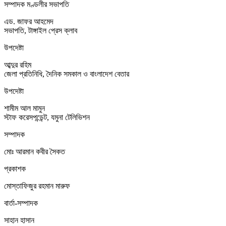
সম্পাদক মণ্ডলীর সভাপতি
এড. জাফর আহমেদ
সভাপতি, টাঙ্গাইল প্রেস ক্লাব
উপদেষ্টা
আব্দুর রহিম
জেলা প্রতিনিধি, দৈনিক সমকাল ও বাংলাদেশ বেতার
উপদেষ্টা
শামীম আল মামুন
স্টাফ করেসপন্ডেন্ট, যমুনা টেলিভিশন
সম্পাদক
মোঃ আরমান কবীর সৈকত
প্রকাশক
মোস্তাফিজুর রহমান মারুফ
বার্তা-সম্পাদক
সাহান হাসান