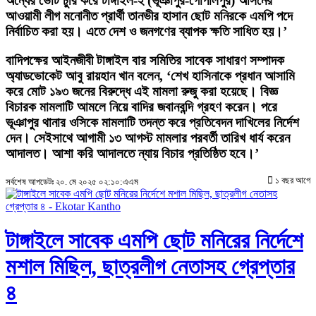
অন্যের ভোট চুরি করে টাঙ্গাইল-২ (ভূঞাপুর-গোপালপুর) আসনের
আওয়ামী লীগ মনোনীত প্রার্থী তানভীর হাসান ছোট মনিরকে এমপি পদে
নির্বাচিত করা হয়। এতে দেশ ও জনগণের ব্যাপক ক্ষতি সাধিত হয়।’
বাদিপক্ষের আইনজীবী টাঙ্গাইল বার সমিতির সাবেক সাধারণ সম্পাদক
অ্যাডভোকেট আবু রায়হান খান বলেন, ‘শেখ হাসিনাকে প্রধান আসামি
করে মোট ১৯৩ জনের বিরুদ্ধে এই মামলা রুজু করা হয়েছে। বিজ্ঞ
বিচারক মামলাটি আমলে নিয়ে বাদির জবানবন্দি গ্রহণ করেন। পরে
ভূঞাপুর থানার ওসিকে মামলাটি তদন্ত করে প্রতিবেদন দাখিলের নির্দেশ
দেন। সেইসাথে আগামী ১৩ আগস্ট মামলার পরবর্তী তারিখ ধার্য করেন
আদালত। আশা করি আদালতে ন্যায় বিচার প্রতিষ্ঠিত হবে।’
১ বছর আগে
সর্বশেষ আপডেটঃ ২০. মে ২০২৫ ০২:১০:এএম
টাঙ্গাইলে সাবেক এমপি ছোট মনিরের নির্দেশে
মশাল মিছিল, ছাত্রলীগ নেতাসহ গ্রেপ্তার
৪