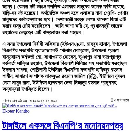
চেষ্টা করে যাচ্ছি। যমুনা সেতু পূর্বপাড়ে একটি অর্থনৈতিক অঞ্চল করার
জন্যে। কেননা নদী ভাঙন কবলিত এলাকার মানুষের অনেক ক্ষতি হয়েছে,
বাড়ি-ঘর নষ্ট হয়েছে। অর্থনৈতিক অঞ্চল হলে এলাকার নানা শ্রেণি- পেশার
মানুষদের কর্মসংস্থানের হবে। দেশনেত্রী মরহুম বেগম খালেদা জিয়া এটি
করার জন্য চেষ্টা করেছিলেন। আমি আশা করি যে, প্রধানমন্ত্রী তারেক
রহমানের নেতৃত্বে এটি বাস্তবায়ন করা সম্ভব।
এ সময় উপজেলা নির্বাহী অফিসার (ইউএনও)মো. মাহবুব হাসান, উপজেলা
বিএনপির সভাপতি অ্যাডভোকেট গোলাম মোস্তফা, উপজেলা প্রকল্প
বাস্তবায়ন কর্মকর্তা মো. সাখাওয়াত হোসেন, ভূঞাপুর থানা ভারপ্রাপ্ত
কর্মকর্তা সাব্বির রহমান, উপজেলা বিএনপি সিনিয়র সহ-সভাপতি ফরহাদুল
ইসলাম শাপলা, গোবিন্দাসী ইউনিয়ন বিএনপির সভাপতি হাফিজুর রহমান
শাহীন, সাধারণ সম্পাদক মাকসুদুর রহমান জামিল (মিন্টু), ইউনিয়ন যুবদল
নেতা মাসুদ রানা, ইউনিয়ন ছাত্রদল নেতা মিজানুর রহমান প্রমুখসহ
অন্যান্যরা উপস্থিত ছিলেন।
৩ মাস আগে
সর্বশেষ আপডেটঃ ০৪. মে ২০২৬ ০১:৫১:এএম
টাঙ্গাইলে একসঙ্গে বিএনপি’র মনোনয়নপত্র