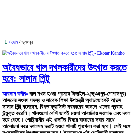
/ হোম
/ ভূঞাপুর
অবৈধভাবে খাল দখলকারীদের উৎখাত করতে
হবে: সালাম পিন্টু
আরমান কবীরঃ
খাল দখল হওয়া প্রসঙ্গে টাঙ্গাইল-২(ভূঞাপুর-গোপালপুর)
আসনের সংসদ সদস্য ও সাবেক শিক্ষা উপমন্ত্রী অ্যাডভোকেট আব্দুস
সালাম পিন্টু বলেছেন, বিগত ফ্যাসিস্ট সরকারের আমলে খালের প্রবাহ
উন্মুক্ত করেনি। খালগুলো বেশি ভাগই ময়লা আবর্জনায় সয়লাভ এবং দখল
হয়ে গেছে। গোবিন্দাসীর এই খালটির বিষয়ে বাজারের সবার সাথে
আলোচনা করে দখলসহ ভরাট হওয়া খালটি পুনঃখনন করা হবে। সেই সঙ্গে
দখলকারীদের উৎখাত করতে হবে। ইতোমধ্যে এই গোবিন্দাসী বাজারের