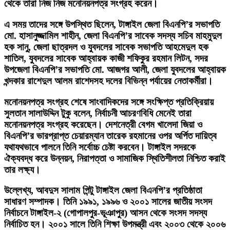
থেকে তারা নিজ নিজ মনোনয়নপত্র সংগ্রহ করেন।
এ সময় তাদের সঙ্গে উপস্থিত ছিলেন, টাঙ্গাইল জেলা বিএনপি’র সভাপতি
মো. হাসানুজ্জামিল শাহীন, জেলা বিএনপি’র সাবেক সদস্য সচিব মাহমুদুল
হক সানু, জেলা ছাত্রদল ও যুবদলের সাবেক সভাপতি আহমেদুল হক
শাতিল, যুবদলের সাবেক আহ্বায়ক কাজী শফিকুর রহমান লিটন, সদর
উপজেলা বিএনপি’র সভাপতি মো. আজগর আলী, জেলা যুবদলের আহ্বায়ক
খন্দকার রাশেদুল আলম রাশেদসহ দলের বিভিন্ন পর্যায়ের নেতাকর্মীরা।
মনোনয়নপত্র সংগ্রহ শেষে সাংবাদিকদের সঙ্গে সংক্ষিপ্ত প্রতিক্রিয়ায়
সুলতান সালাউদ্দিন টুকু বলেন, নির্বাচনী আচরণবিধি মেনেই তারা
মনোনয়নপত্র সংগ্রহ করেছেন। দেশনেত্রী বেগম খালেদা জিয়া ও
বিএনপি’র ভারপ্রাপ্ত চেয়ারম্যান তারেক রহমানের ওপর অর্পিত দায়িত্ব
যথাযথভাবে পালনে তিনি সর্বোচ্চ চেষ্টা করবেন। টাঙ্গাইল সদরকে
ঐক্যবদ্ধ করে উন্নয়ন, নিরাপত্তা ও সামাজিক স্থিতিশীলতা নিশ্চিত করাই
তার লক্ষ্য।
উল্লেখ্য, আবদুস সালাম পিন্টু টাঙ্গাইল জেলা বিএনপি’র প্রতিষ্ঠাতা
সাধারণ সম্পাদক। তিনি ১৯৯১, ১৯৯৬ ও ২০০১ সালের জাতীয় সংসদ
নির্বাচনে টাঙ্গাইল-২ (গোপালপুর-ভূঞাপুর) আসন থেকে সংসদ সদস্য
নির্বাচিত হন। ২০০১ সালে তিনি শিক্ষা উপমন্ত্রী এবং ২০০৩ থেকে ২০০৬