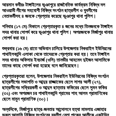
আরমান কবীরঃ
টাঙ্গাইলের ভূঞাপুরে রাজনৈতিক কার্যক্রম নিষিদ্ধ দল
আওয়ামী লীগের সহযোগী নিষিদ্ধ সংগঠন ছাত্রলীগ ও যুবলীগের
নেতাকর্মীসহ ৪ জনকে গ্রেপ্তার করেছে ভূঞাপুর থানা পুলিশ।
শনিবার (১৭ মে) বিকালে গ্রেপ্তারকৃত ৪ জনের মধ্যে তিনজনকে টাঙ্গাইল
সদর থানায় সোপর্দ করে ভূঞাপুর থানা পুলিশ। অপরজনকে মির্জাপুর থানায়
সোপর্দ করা হয়।
শুক্রবার (১৬ মে) রাতে অভিযান চালিয়ে উপজেলার নিকরাইল ইউনিয়নের
পাথাইলকান্দি এলাকা থেকে তাদেরকে গ্রেপ্তার করা হয়। তবে টাঙ্গাইল
সদর থানার অফিসার ইনচার্জ (ওসি) তানভীর আহমেদ দুইজন আসামিকে
তাদের কাছে সোপর্দ করা হয়েছে বলে জানিয়েছেন।
গ্রেপ্তারকৃতরা হলেন, উপজেলার নিকরাইল ইউনিয়নের নিষিদ্ধ সংগঠন
ছাত্রলীগের সভাপতি ও আব্দুর রাজ্জাকের ছেলে সাগর আলী (২৭),
ছাত্রলীগের সক্রিয়কর্মী ও আব্দুস ছাত্তার ফকিরের ছেলে সুমন ফকির
(৩২) এবং অপরজন চর পাথাইলকান্দি গ্রামের শাহ আলম প্রামাণিকের
ছেলে মামুন প্রামাণিক (৩০)।
অন্যদিকে, মির্জাপুরে ছাত্র-জনতার আন্দোলনে হত্যা মামলায় এজাহার
ভুক্ত আসামি নিষিদ্ধ সংগঠনের যুবলীগ নেতা পাকের আলীকে একইদিন