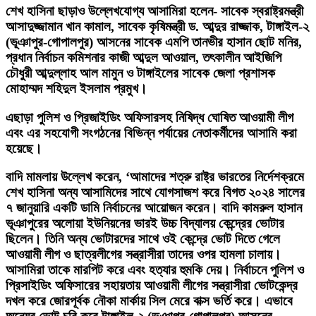
শেখ হাসিনা ছাড়াও উল্লেখযোগ্য আসামিরা হলেন- সাবেক স্বরাষ্ট্রমন্ত্রী
আসাদুজ্জামান খান কামাল, সাবেক কৃষিমন্ত্রী ড. আব্দুর রাজ্জাক, টাঙ্গাইল-২
(ভূঞাপুর-গোপালপুর) আসনের সাবেক এমপি তানভীর হাসান ছোট মনির,
প্রধান নির্বাচন কমিশনার কাজী আব্দুল আওয়াল, তৎকালীন আইজিপি
চৌধুরী আব্দুল্লাহ আল মামুন ও টাঙ্গাইলের সাবেক জেলা প্রশাসক
মোহাম্মদ শহিদুল ইসলাম প্রমুখ।
এছাড়া পুলিশ ও প্রিজাইডিং অফিসারসহ নিষিদ্ধ ঘোষিত আওয়ামী লীগ
এবং এর সহযোগী সংগঠনের বিভিন্ন পর্যায়ের নেতাকর্মীদের আসামি করা
হয়েছে।
বাদি মামলায় উল্লেখ করেন, ‘আমাদের শত্রু রাষ্ট্র ভারতের নির্দেশক্রমে
শেখ হাসিনা অন্য আসামিদের সাথে যোগসাজশ করে বিগত ২০২৪ সালের
৭ জানুয়ারি একটি ডামি নির্বাচনের আয়োজন করেন। বাদি কামরুল হাসান
ভূঞাপুরের অলোয়া ইউনিয়নের ভারই উচ্চ বিদ্যালয় কেন্দ্রের ভোটার
ছিলেন। তিনি অন্য ভোটারদের সাথে ওই কেন্দ্রে ভোট দিতে গেলে
আওয়ামী লীগ ও ছাত্রলীগের সন্ত্রাসীরা তাদের ওপর হামলা চালায়।
আসামিরা তাকে মারপিট করে এবং হত্যার হুমকি দেয়। নির্বাচনে পুলিশ ও
প্রিসাইডিং অফিসারের সহায়তায় আওয়ামী লীগের সন্ত্রাসীরা ভোটকেন্দ্র
দখল করে জোরপূর্বক নৌকা মার্কায় সিল মেরে বাক্স ভর্তি করে। এভাবে