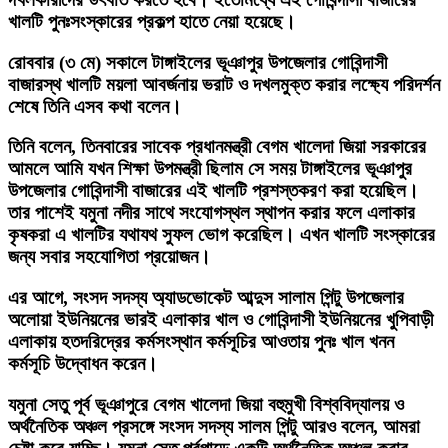
খালটি পুনঃসংস্কারের প্রকল্প হাতে নেয়া হয়েছে।
রোববার (৩ মে) সকালে টাঙ্গাইলের ভূঞাপুর উপজেলার গোবিন্দাসী
বাজারস্থ খালটি ময়লা আবর্জনায় ভরাট ও দখলমুক্ত করার লক্ষ্যে পরিদর্শন
শেষে তিনি এসব কথা বলেন।
তিনি বলেন, তিনবারের সাবেক প্রধানমন্ত্রী বেগম খালেদা জিয়া সরকারের
আমলে আমি যখন শিক্ষা উপমন্ত্রী ছিলাম সে সময় টাঙ্গাইলের ভূঞাপুর
উপজেলার গোবিন্দাসী বাজারের এই খালটি প্রশস্তকরণ করা হয়েছিল।
তার পাশেই যমুনা নদীর সাথে সংযোগস্থল স্থাপন করার ফলে এলাকার
কৃষকরা এ খালটির যথাযথ সুফল ভোগ করেছিল। এখন খালটি সংস্কারের
জন্য সবার সহযোগিতা প্রয়োজন।
এর আগে, সংসদ সদস্য অ্যাডভোকেট আব্দুস সালাম পিন্টু উপজেলার
অলোয়া ইউনিয়নের ভারই এলাকার খাল ও গোবিন্দাসী ইউনিয়নের খুপিবাড়ী
এলাকায় হতদরিদ্রের কর্মসংস্থান কর্মসূচির আওতায় পুনঃ খাল খনন
কর্মসূচি উদ্বোধন করেন।
যমুনা সেতু পূর্ব ভূঞাপুরে বেগম খালেদা জিয়া বহুমুখী বিশ্ববিদ্যালয় ও
অর্থনৈতিক অঞ্চল প্রসঙ্গে সংসদ সদস্য সালম পিন্টু আরও বলেন, আমরা