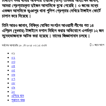
টাঙ্গাইল সদর থানার অফিসার ইনচার্জ (ওসি) তানভীর আহাম্মেদ জানান,
আমরা গ্রেপ্তারকৃত দুইজন আসামিকে বুঝে পেয়েছি। ৩ জনের মধ্যে
একজন আসমিকে ভূঞাপুর থানা পুলিশ গ্রেপ্তার দেখিয়ে টাঙ্গাইল কোর্টে
চালান করে দিয়েছে।
তিনি আরও জানান, নিষিদ্ধ ঘোষিত সংগঠন আওয়ামী লীগের গত ১৪
এপ্রিল (বুধবার) টাঙ্গাইলে মশাল মিছিল করার অভিযোগে এপর্যন্ত ১২ জন
সন্দেহভাজনকে আটক করা হয়েছে। তাদের জিজ্ঞাসাবাদ চলছে।
১ বছর আগে
সর্বশেষ আপডেটঃ ১৮. মে ২০২৫ ০৩:১৫:এএম
০১
০২
০৩
০৪
০৫
০৬
০৭
০৮
০৯
১০
এগিয়ে যান
পুরাতন খবর