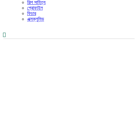
শিল্প সাহিত্য
প্রোফাইল
ফিচার
এক্সক্লুসিভ