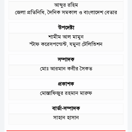
আব্দুর রহিম
গড়ে উঠছে মাদ্রাসা ও কিন্ডার গার্ডেন
জেলা প্রতিনিধি, দৈনিক সমকাল ও বাংলাদেশ বেতার
:মুক্তিযুদ্ধ বিষয়কমন্ত্রী
উপদেষ্টা
শামীম আল মামুন
স্টাফ করেসপন্ডেন্ট, যমুনা টেলিভিশন
সম্পাদক
মোঃ আরমান কবীর সৈকত
প্রকাশক
মোস্তাফিজুর রহমান মারুফ
বার্তা-সম্পাদক
সাহান হাসান