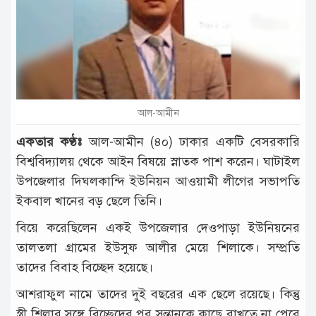
টাঙ্গাইল
আন্তর্জাতিক
রাজনীতি
অপরাধ
আল-আমীন
দুর্ঘটনা
একতার কণ্ঠঃ
আল-আমীন (৪০) ঢাকার একটি বেসরকারি
বিনোদন
বিশ্ববিদ্যালয় থেকে আইন বিষয়ে স্নাতক পাশ করেন। ঘাটাইল
উপজেলার দিঘলকান্দি ইউনিয়ন আওয়ামী লীগের সভাপতি
খেলাধুলা
ইকবাল খানের বড় ছেলে তিনি।
চাকরি
বিয়ে করেছিলেন একই উপজেলার দেওপাড়া ইউনিয়নের
লাইফ
তালতলা গ্রামের ইউসুফ আলীর মেয়ে শিলাকে। সম্প্রতি
স্টাইল
তাদের বিবাহ বিচ্ছেদ হয়েছে।
অন্যান্য
আশরাফুল নামে তাদের দুই বছরের এক ছেলে রয়েছে। কিন্তু
স্ত্রী শিলার সঙ্গে বিচ্ছেদের পর সন্তানকে কাছে রাখতে না পেরে