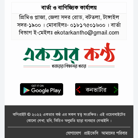
বার্তা ও বাণিজ্যিক কার্যালয়
প্রিমিও প্লাজা, জেলা সদর রোড, বটতলা, টাঙ্গাইল
সদর-১৯০০ । মোবাইলঃ- ০১৮১৭৫০১৬০০ । বার্তা
বিভাগ ই-মেইলঃ ekotarkantho@gmail.com
কপিরাইট © ২০২২ একতার কণ্ঠ এর সকল স্বত্ব সংরক্ষিত। এই ওয়েবসাইটের
কোনো লেখা, ছবি, ভিডিও অনুমতি ছাড়া ব্যবহার বেআইনি ।
যোগাযোগ
প্রাইভেসি
আমাদের পরিবার