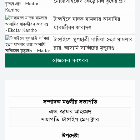
মোটরসাইকেল কেড়ে নিল বৃদ্ধের প্রাণ
টাঙ্গাইলে মাদক মামলায় আসামির
যাবজ্জীবন কারাদণ্ড
টাঙ্গাইলে স্কুলছাত্রী সামিয়া হত্যা মামলার
রায়: আসামি সাব্বিরের মৃত্যুদণ্ড
টানা বৃষ্টিতে টাঙ্গাইলে বিপর্যস্ত জনজীবন
মুঘল প্রেমের ঐতিহ্যের খাবার বাকরখানি
এখন টাঙ্গাইলে
সম্পাদক মণ্ডলীর সভাপতি
এড. জাফর আহমেদ
জেলার মানুষের উন্নত স্বাস্থ্যসেবায় সর্বোচ্চ
সভাপতি, টাঙ্গাইল প্রেস ক্লাব
গুরুত্ব দিয়ে কাজ করছি: প্রতিমন্ত্রী টুকু
উপদেষ্টা
আমাদের চার পাশে ব্যাঙের ছাতার মতো