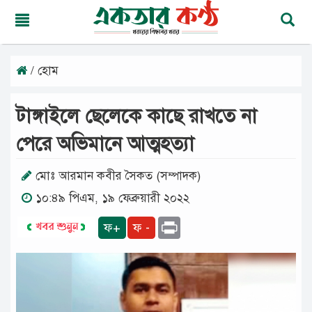
/ হোম
রবিবার,
০৯
অগাস্ট
টাঙ্গাইলে ছেলেকে কাছে রাখতে না
২০২৬
২৫
পেরে অভিমানে আত্মহত্যা
শ্রাবণ
১৪৩৩
বঙ্গাব্দ
মোঃ আরমান কবীর সৈকত (সম্পাদক)
১০:৪৯ পিএম, ১৯ ফেব্রুয়ারী ২০২২
মূলপাতা
Print
ফ+
ফ -
জাতীয়
দেশের
খবর
আমাদের