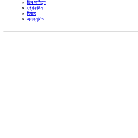
শিল্প সাহিত্য
প্রোফাইল
ফিচার
এক্সক্লুসিভ