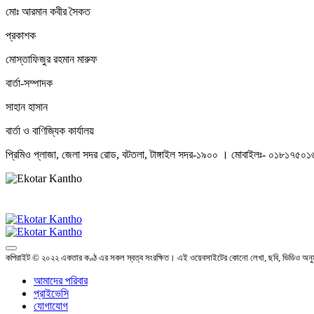
মোঃ আরমান কবীর সৈকত
প্রকাশক
মোস্তাফিজুর রহমান মারুফ
বার্তা-সম্পাদক
সাহান হাসান
বার্তা ও বাণিজ্যিক কার্যালয়
প্রিমিও প্লাজা, জেলা সদর রোড, বটতলা, টাঙ্গাইল সদর-১৯০০ । মোবাইলঃ- ০১৮১৭৫
কপিরাইট © ২০২২ একতার কণ্ঠ এর সকল স্বত্ব সংরক্ষিত। এই ওয়েবসাইটের কোনো লেখা, ছবি, ভিডিও অনুম
আমাদের পরিবার
প্রাইভেসি
যোগাযোগ