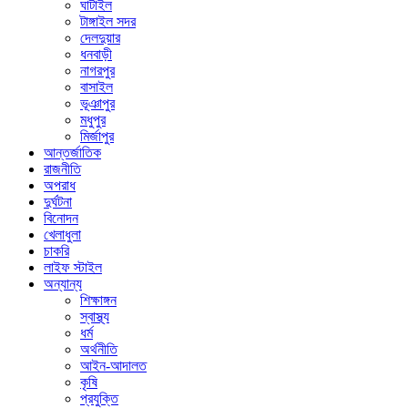
ঘাটাইল
টাঙ্গাইল সদর
দেলদুয়ার
ধনবাড়ী
নাগরপুর
বাসাইল
ভূঞাপুর
মধুপুর
মির্জাপুর
আন্তর্জাতিক
রাজনীতি
অপরাধ
দুর্ঘটনা
বিনোদন
খেলাধুলা
চাকরি
লাইফ স্টাইল
অন্যান্য
শিক্ষাঙ্গন
স্বাস্থ্য
ধর্ম
অর্থনীতি
আইন-আদালত
কৃষি
প্রযুক্তি