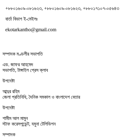
+৮৮০১৬০৯-০৮১৬২৩, +৮৮০১৬০৯-০৮১৬২৩, +৮৮০১৭১০৭-০৫৬৪৩
বার্তা বিভাগ ই-মেইলঃ
ekotarkantho@gmail.com
সম্পাদক মণ্ডলীর সভাপতি
এড. জাফর আহমেদ
সভাপতি, টাঙ্গাইল প্রেস ক্লাব
উপদেষ্টা
আব্দুর রহিম
জেলা প্রতিনিধি, দৈনিক সমকাল ও বাংলাদেশ বেতার
উপদেষ্টা
শামীম আল মামুন
স্টাফ করেসপন্ডেন্ট, যমুনা টেলিভিশন
সম্পাদক