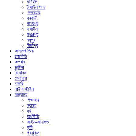
ঘাটাইল
টাঙ্গাইল সদর
দেলদুয়ার
ধনবাড়ী
নাগরপুর
বাসাইল
ভূঞাপুর
মধুপুর
মির্জাপুর
আন্তর্জাতিক
রাজনীতি
অপরাধ
দুর্ঘটনা
বিনোদন
খেলাধুলা
চাকরি
লাইফ স্টাইল
অন্যান্য
শিক্ষাঙ্গন
স্বাস্থ্য
ধর্ম
অর্থনীতি
আইন-আদালত
কৃষি
প্রযুক্তি