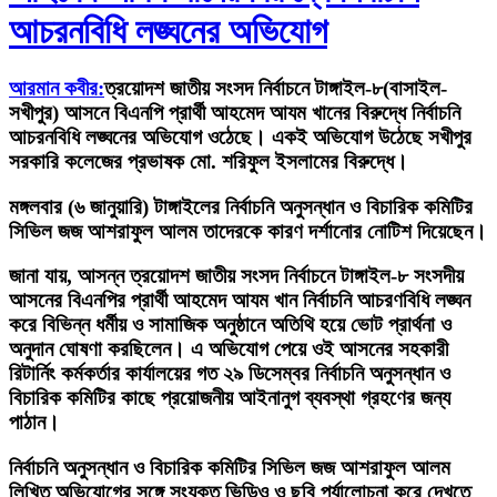
আচরনবিধি লঙ্ঘনের অভিযোগ
আরমান কবীর:
ত্রয়োদশ জাতীয় সংসদ নির্বাচনে টাঙ্গাইল-৮(বাসাইল-
সখীপুর) আসনে বিএনপি প্রার্থী আহমেদ আযম খানের বিরুদ্ধে নির্বাচনি
আচরনবিধি লঙ্ঘনের অভিযোগ ওঠেছে। একই অভিযোগ উঠেছে সখীপুর
সরকারি কলেজের প্রভাষক মো. শরিফুল ইসলামের বিরুদ্ধে।
মঙ্গলবার (৬ জানুয়ারি) টাঙ্গাইলের নির্বাচনি অনুসন্ধান ও বিচারিক কমিটির
সিভিল জজ আশরাফুল আলম তাদেরকে কারণ দর্শানোর নোটিশ দিয়েছেন।
জানা যায়, আসন্ন ত্রয়োদশ জাতীয় সংসদ নির্বাচনে টাঙ্গাইল-৮ সংসদীয়
আসনের বিএনপির প্রার্থী আহমেদ আযম খান নির্বাচনি আচরণবিধি লঙ্ঘন
করে বিভিন্ন ধর্মীয় ও সামাজিক অনুষ্ঠানে অতিথি হয়ে ভোট প্রার্থনা ও
অনুদান ঘোষণা করছিলেন। এ অভিযোগ পেয়ে ওই আসনের সহকারী
রিটার্নিং কর্মকর্তার কার্যালয়ের গত ২৯ ডিসেম্বর নির্বাচনি অনুসন্ধান ও
বিচারিক কমিটির কাছে প্রয়োজনীয় আইনানুগ ব্যবস্থা গ্রহণের জন্য
পাঠান।
নির্বাচনি অনুসন্ধান ও বিচারিক কমিটির সিভিল জজ আশরাফুল আলম
লিখিত অভিযোগের সঙ্গে সংযুক্ত ভিডিও ও ছবি পর্যালোচনা করে দেখতে