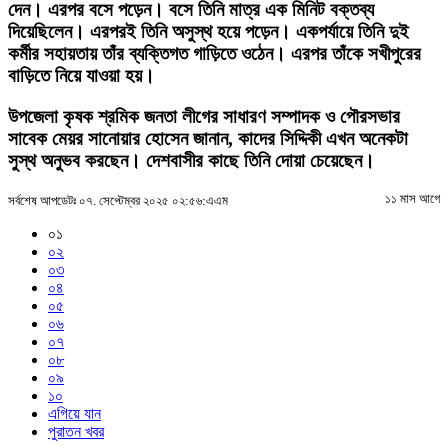
দেন। এরপর বসে পড়েন। বসে তিনি মাত্র এক মিনিট বক্তব্য
দিয়েছিলেন। এরপরই তিনি অসুস্থ হয়ে পড়েন। একপর্যায়ে তিনি দুই
কর্মীর সহায়তায় তাঁর ব্যক্তিগত গাড়িতে ওঠেন। এরপর তাঁকে সখীপুরের
বাড়িতে নিয়ে যাওয়া হয়।
উপজেলা কৃষক শ্রমিক জনতা লীগের সাধারণ সম্পাদক ও পৌরসভার
সাবেক মেয়র সানোয়ার হোসেন জানান, কাদের সিদ্দিকী এখন অনেকটা
সুস্থ অনুভব করছেন। দেশবাসীর কাছে তিনি দোয়া চেয়েছেন।
১১ মাস আগে
সর্বশেষ আপডেটঃ ০৭. সেপ্টেম্বর ২০২৫ ০২:৫৬:এএম
০১
০২
০৩
০৪
০৫
০৬
০৭
০৮
০৯
১০
এগিয়ে যান
পুরাতন খবর