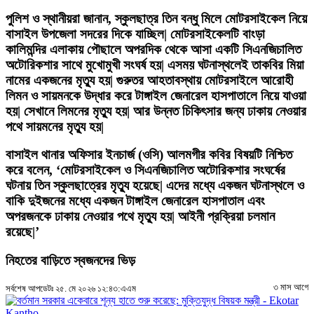
পুলিশ ও স্থানীয়রা জানান, স্কুলছাত্র তিন বন্ধু মিলে মোটরসাইকেল নিয়ে
বাসাইল উপজেলা সদরের দিকে যাচ্ছিল| মোটরসাইকেলটি বাংড়া
কালিমন্দির এলাকায় পৌছালে অপরদিক থেকে আসা একটি সিএনজিচালিত
অটোরিকশার সাথে মুখোমুখী সংঘর্ষ হয়| এসময় ঘটনাস্থলেই তাকবির মিয়া
নামের একজনের মৃত্যু হয়| গুরুতর আহতাবস্থায় মোটরসাইলে আরোহী
লিমন ও সায়মনকে উদ্ধার করে টাঙ্গাইল জেনারেল হাসপাতালে নিয়ে যাওয়া
হয়| সেখানে লিমনের মৃত্যু হয়| আর উন্নত চিকিৎসার জন্য ঢাকায় নেওয়ার
পথে সায়মনের মৃত্যু হয়|
বাসাইল থানার অফিসার ইনচার্জ (ওসি) আলমগীর কবির বিষয়টি নিশ্চিত
করে বলেন, ‘মোটরসাইকেল ও সিএনজিচালিত অটোরিকশার সংঘর্ষের
ঘটনায় তিন স্কুলছাত্রের মৃত্যু হয়েছে| এদের মধ্যে একজন ঘটনাস্থলে ও
বাকি দুইজনের মধ্যে একজন টাঙ্গাইল জেনারেল হাসপাতাল এবং
অপরজনকে ঢাকায় নেওয়ার পথে মৃত্যু হয়| আইনী প্রক্রিয়া চলমান
রয়েছে|’
নিহতের বাড়িতে স্বজনদের ভিড়
৩ মাস আগে
সর্বশেষ আপডেটঃ ২৫. মে ২০২৬ ১২:৪৩:এএম