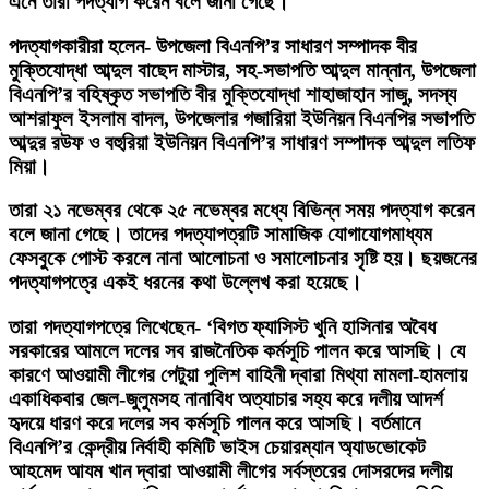
এনে তারা পদত্যাগ করেন বলে জানা গেছে।
পদত্যাগকারীরা হলেন- উপজেলা বিএনপি’র সাধারণ সম্পাদক বীর
মুক্তিযোদ্ধা আব্দুল বাছেদ মাস্টার, সহ-সভাপতি আব্দুল মান্নান, উপজেলা
বিএনপি’র বহিষ্কৃত সভাপতি বীর মুক্তিযোদ্ধা শাহাজাহান সাজু, সদস্য
আশরাফুল ইসলাম বাদল, উপজেলার গজারিয়া ইউনিয়ন বিএনপির সভাপতি
আব্দুর রউফ ও বহুরিয়া ইউনিয়ন বিএনপি’র সাধারণ সম্পাদক আব্দুল লতিফ
মিয়া।
তারা ২১ নভেম্বর থেকে ২৫ নভেম্বর মধ্যে বিভিন্ন সময় পদত্যাগ করেন
বলে জানা গেছে। তাদের পদত্যাপত্রটি সামাজিক যোগাযোগমাধ্যম
ফেসবুকে পোস্ট করলে নানা আলোচনা ও সমালোচনার সৃষ্টি হয়। ছয়জনের
পদত্যাগপত্রে একই ধরনের কথা উল্লেখ করা হয়েছে।
তারা পদত্যাগপত্রে লিখেছেন- ‘বিগত ফ্যাসিস্ট খুনি হাসিনার অবৈধ
সরকারের আমলে দলের সব রাজনৈতিক কর্মসূচি পালন করে আসছি। যে
কারণে আওয়ামী লীগের পেটুয়া পুলিশ বাহিনী দ্বারা মিথ্যা মামলা-হামলায়
একাধিকবার জেল-জুলুমসহ নানাবিধ অত্যাচার সহ্য করে দলীয় আদর্শ
হৃদয়ে ধারণ করে দলের সব কর্মসূচি পালন করে আসছি। বর্তমানে
বিএনপি’র কেন্দ্রীয় নির্বাহী কমিটি ভাইস চেয়ারম্যান অ্যাডভোকেট
আহমেদ আযম খান দ্বারা আওয়ামী লীগের সর্বস্তরের দোসরদের দলীয়