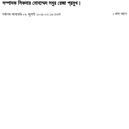
সম্পাদক সিকদার মোহাম্মদ সবুর রেজা প্রমুখ।
১ মাস আগে
সর্বশেষ আপডেটঃ ০৯. জুলাই ২০২৬ ০৩:১৬:এএম