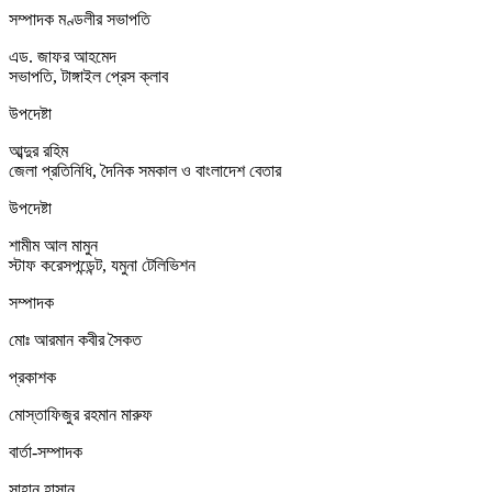
সম্পাদক মণ্ডলীর সভাপতি
এড. জাফর আহমেদ
সভাপতি, টাঙ্গাইল প্রেস ক্লাব
উপদেষ্টা
আব্দুর রহিম
জেলা প্রতিনিধি, দৈনিক সমকাল ও বাংলাদেশ বেতার
উপদেষ্টা
শামীম আল মামুন
স্টাফ করেসপন্ডেন্ট, যমুনা টেলিভিশন
সম্পাদক
মোঃ আরমান কবীর সৈকত
প্রকাশক
মোস্তাফিজুর রহমান মারুফ
বার্তা-সম্পাদক
সাহান হাসান