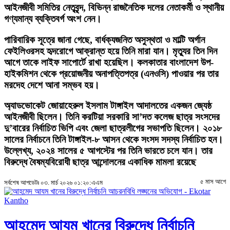
আইনজীবী সমিতির নেতৃবৃন্দ, বিভিন্ন রাজনৈতিক দলের নেতাকর্মী ও স্থানীয়
গণ্যমান্য ব্যক্তিবর্গ অংশ নেন।
পারিবারিক সূত্রে জানা গেছে, বার্ধক্যজনিত অসুস্থতা ও মাল্টি অর্গান
ফেইলিওরসহ হৃদরোগে আক্রান্ত হয়ে তিনি মারা যান। মৃত্যুর তিন দিন
আগে তাকে লাইফ সাপোর্টে রাখা হয়েছিল। কলকাতার বাংলাদেশ উপ-
হাইকমিশন থেকে প্রয়োজনীয় অনাপত্তিপত্র (এনওসি) পাওয়ার পর তার
মরদেহ দেশে আনা সম্ভব হয়।
অ্যাডভোকেট জোয়াহেরুল ইসলাম টাঙ্গাইল আদালতের একজন জ্যেষ্ঠ
আইনজীবী ছিলেন। তিনি করটিয়া সরকারি সা’দত কলেজ ছাত্র সংসদের
দু’বারের নির্বাচিত ভিপি এবং জেলা ছাত্রলীগের সভাপতি ছিলেন। ২০১৮
সালের নির্বাচনে তিনি টাঙ্গাইল-৮ আসন থেকে সংসদ সদস্য নির্বাচিত হন।
উল্লেখ্য, ২০২৪ সালের ৫ আগস্টের পর তিনি ভারতে চলে যান। তার
বিরুদ্ধে বৈষম্যবিরোধী ছাত্র আন্দোলনের একাধিক মামলা রয়েছে
৫ মাস আগে
সর্বশেষ আপডেটঃ ০৩. মার্চ ২০২৬ ০১:২০:এএম
আহমেদ আযম খানের বিরুদ্ধে নির্বাচনি