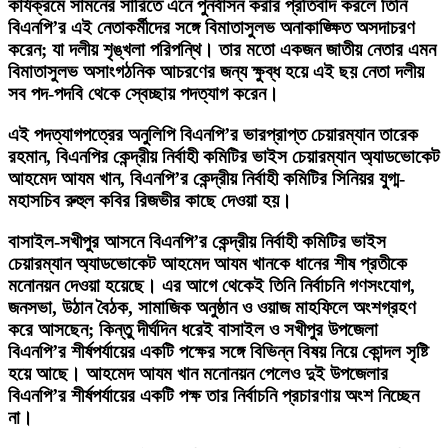
কার্যক্রমে সামনের সারিতে এনে পুনর্বাসন করার প্রতিবাদ করলে তিনি
বিএনপি’র এই নেতাকর্মীদের সঙ্গে বিমাতাসুলভ অনাকাঙ্ক্ষিত অসদাচরণ
করেন; যা দলীয় শৃঙ্খলা পরিপন্থি। তার মতো একজন জাতীয় নেতার এমন
বিমাতাসুলভ অসাংগঠনিক আচরণের জন্য ক্ষুব্ধ হয়ে এই ছয় নেতা দলীয়
সব পদ-পদবি থেকে স্বেচ্ছায় পদত্যাগ করেন।
এই পদত্যাগপত্রের অনুলিপি বিএনপি’র ভারপ্রাপ্ত চেয়ারম্যান তারেক
রহমান, বিএনপির কেন্দ্রীয় নির্বাহী কমিটির ভাইস চেয়ারম্যান অ্যাডভোকেট
আহমেদ আযম খান, বিএনপি’র কেন্দ্রীয় নির্বাহী কমিটির সিনিয়র যুগ্ম-
মহাসচিব রুহুল কবির রিজভীর কাছে দেওয়া হয়।
বাসাইল-সখীপুর আসনে বিএনপি’র কেন্দ্রীয় নির্বাহী কমিটির ভাইস
চেয়ারম্যান অ্যাডভোকেট আহমেদ আযম খানকে ধানের শীষ প্রতীকে
মনোনয়ন দেওয়া হয়েছে। এর আগে থেকেই তিনি নির্বাচনি গণসংযোগ,
জনসভা, উঠান বৈঠক, সামাজিক অনুষ্ঠান ও ওয়াজ মাহফিলে অংশগ্রহণ
করে আসছেন; কিন্তু দীর্ঘদিন ধরেই বাসাইল ও সখীপুর উপজেলা
বিএনপি’র শীর্ষপর্যায়ের একটি পক্ষের সঙ্গে বিভিন্ন বিষয় নিয়ে কোন্দল সৃষ্টি
হয়ে আছে। আহমেদ আযম খান মনোনয়ন পেলেও দুই উপজেলার
বিএনপি’র শীর্ষপর্যায়ের একটি পক্ষ তার নির্বাচনি প্রচারণায় অংশ নিচ্ছেন
না।