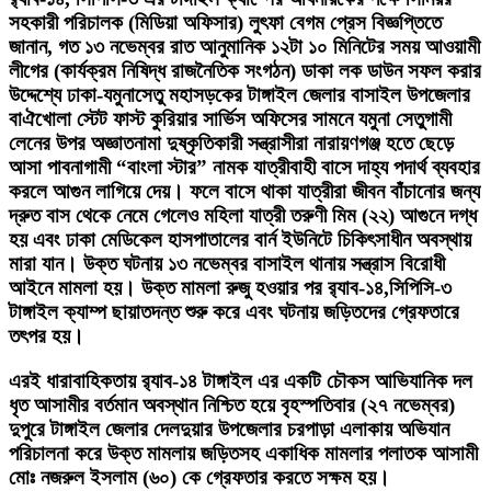
সহকারী পরিচালক (মিডিয়া অফিসার) লুৎফা বেগম প্রেস বিজ্ঞপ্তিতে
জানান, গত ১৩ নভেম্বর রাত আনুমানিক ১২টা ১০ মিনিটের সময় আওয়ামী
লীগের (কার্যক্রম নিষিদ্ধ রাজনৈতিক সংগঠন) ডাকা লক ডাউন সফল করার
উদ্দেশ্যে ঢাকা-যমুনাসেতু মহাসড়কের টাঙ্গাইল জেলার বাসাইল উপজেলার
বাঐখোলা স্টেট ফাস্ট কুরিয়ার সার্ভিস অফিসের সামনে যমুনা সেতুগামী
লেনের উপর অজ্ঞাতনামা দুষ্কৃতিকারী সন্ত্রাসীরা নারায়ণগঞ্জ হতে ছেড়ে
আসা পাবনাগামী “বাংলা স্টার” নামক যাত্রীবাহী বাসে দাহ্য পদার্থ ব্যবহার
করলে আগুন লাগিয়ে দেয়। ফলে বাসে থাকা যাত্রীরা জীবন বাঁচানোর জন্য
দ্রুত বাস থেকে নেমে গেলেও মহিলা যাত্রী তরুণী মিম (২২) আগুনে দগ্ধ
হয় এবং ঢাকা মেডিকেল হাসপাতালের বার্ন ইউনিটে চিকিৎসাধীন অবস্থায়
মারা যান। উক্ত ঘটনায় ১৩ নভেম্বর বাসাইল থানায় সন্ত্রাস বিরোধী
আইনে মামলা হয়। উক্ত মামলা রুজু হওয়ার পর র‍্যাব-১৪,সিপিসি-৩
টাঙ্গাইল ক্যাম্প ছায়াতদন্ত শুরু করে এবং ঘটনায় জড়িতদের গ্রেফতারে
তৎপর হয়।
এরই ধারাবাহিকতায় র‍্যাব-১৪ টাঙ্গাইল এর একটি চৌকস আভিযানিক দল
ধৃত আসামীর বর্তমান অবস্থান নিশ্চিত হয়ে বৃহস্পতিবার (২৭ নভেম্বর)
দুপুরে টাঙ্গাইল জেলার দেলদুয়ার উপজেলার চরপাড়া এলাকায় অভিযান
পরিচালনা করে উক্ত মামলায় জড়িতসহ একাধিক মামলার পলাতক আসামী
মোঃ নজরুল ইসলাম (৬০) কে গ্রেফতার করতে সক্ষম হয়।