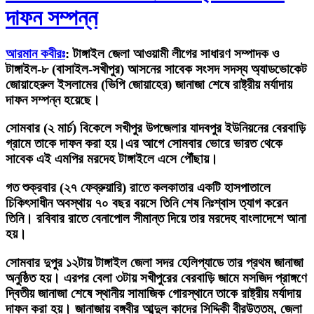
দাফন সম্পন্ন
আরমান কবীরঃ
: টাঙ্গাইল জেলা আওয়ামী লীগের সাধারণ সম্পাদক ও
টাঙ্গাইল-৮ (বাসাইল-সখীপুর) আসনের সাবেক সংসদ সদস্য অ্যাডভোকেট
জোয়াহেরুল ইসলামের (ভিপি জোয়াহের) জানাজা শেষে রাষ্ট্রীয় মর্যাদায়
দাফন সম্পন্ন হয়েছে।
সোমবার (২ মার্চ) বিকেলে সখীপুর উপজেলার যাদবপুর ইউনিয়নের বেরবাড়ি
গ্রামে তাকে দাফন করা হয়।এর আগে সোমবার ভোরে ভারত থেকে
সাবেক এই এমপির মরদেহ টাঙ্গাইলে এসে পৌঁছায়।
গত শুক্রবার (২৭ ফেব্রুয়ারি) রাতে কলকাতার একটি হাসপাতালে
চিকিৎসাধীন অবস্থায় ৭০ বছর বয়সে তিনি শেষ নিঃশ্বাস ত্যাগ করেন
তিনি। রবিবার রাতে বেনাপোল সীমান্ত দিয়ে তার মরদেহ বাংলাদেশে আনা
হয়।
সোমবার দুপুর ১২টায় টাঙ্গাইল জেলা সদর হেলিপ্যাডে তার প্রথম জানাজা
অনুষ্ঠিত হয়। এরপর বেলা ৩টায় সখীপুরের বেরবাড়ি জামে মসজিদ প্রাঙ্গণে
দ্বিতীয় জানাজা শেষে স্থানীয় সামাজিক গোরস্থানে তাকে রাষ্ট্রীয় মর্যাদায়
দাফন করা হয়। জানাজায় বঙ্গবীর আব্দুল কাদের সিদ্দিকী বীরউত্তম, জেলা