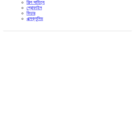
শিল্প সাহিত্য
প্রোফাইল
ফিচার
এক্সক্লুসিভ