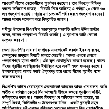
আওয়ামী লীগের নেতাকর্মীদের পুনর্বাসন করছেন। তার বিরুদ্ধে বিভিন্ন
ধরনের অভিযোগ রয়েছে। বিষয়টি নিয়ে আমিসহ এ পর্যন্ত ২০ থেকে ৩০
জন পদত্যাগ করেছি। প্রায় ২শ নেতাকর্মী পর্যায়ক্রমে পদত্যাগ করবেন।
আমরা সংবাদ সম্মেলন করে বিস্তারিত জানাব।
সখীপুর উপজেলা বিএনপি’র ভারপ্রাপ্ত সভাপতি নাজিম উদ্দিন মাস্টার
বলেন, তাদের পদত্যাগের বিষয়টি শুনেছি। এ ব্যাপারে আমি কোনো
মন্তব্য করব না।
জেলা বিএনপি’র সাধারণ সম্পাদক এডভোকেট ফরহাদ ইকবাল বলেন,
ফেসবুকের মাধ্যমে বিষয়টি জানতে পেরেছি। আমরা এখনো কোনো
পদত্যাগপত্র হাতে পাইনি। এটা ভুল বোঝাবুঝির কারণে হয়েছে। ধানের
শীষের প্রার্থীর জনপ্রিয়তায় ঈর্ষান্বিত হয়ে একটি মহল ষড়যন্ত্র করছে।
ইনশাআল্লাহ আবার সবাই ঐক্যবদ্ধ হয়ে ধানের শীষের প্রার্থীর পক্ষে
কাজ করবেন।
বিএনপি’র ভাইস চেয়ারম্যান এডভোকেট আহমেদ আযম খান বলেন, আমি
অতীত ও বর্তমানে কোনো দিন আওয়ামী লীগকে কখনো পুনর্বাসন করিনি,
ভবিষ্যতেও করব না। আমার বিরুদ্ধে যে অভিযোগ আনা হয়েছে, তা
সম্পূর্ণ মিথ্যা, ভিত্তিহীন ও উদ্দেশ্যপ্রণোদিত। একটি কুচক্রী মহল
অনৈতিকভাবে দুই-একজন বহিষ্কৃত নেতাদের মাধ্যমে কিছু নেতাকর্মীকে