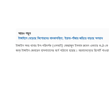
আরও পড়ুন
টাঙ্গাইলে বেড়েছে কিশোরদের মাদকাসক্তি; ইয়াবা-গাঁজায় জড়িয়ে বাড়ছে অপরাধ
টাঙ্গাইল সদর থানার উপ-পরিদর্শক (এসআই) মেমরাজুল ইসলাম রুবেল একতার কণ্ঠ-কে বল
জন্য টাঙ্গাইল জেনারেল হাসপাতালের মর্গে পাঠানো হয়েছে। ময়নাতদন্তের রিপোর্ট পাওয়