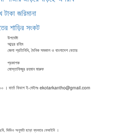
খ টাকা জরিমানা
ঁতের শাড়ির সংকট
উপদেষ্টা
আব্দুর রহিম
জেলা প্রতিনিধি, দৈনিক সমকাল ও বাংলাদেশ বেতার
প্রকাশক
মোস্তাফিজুর রহমান মারুফ
৫০১৬০০ । বার্তা বিভাগ ই-মেইলঃ ekotarkantho@gmail.com
ি, ভিডিও অনুমতি ছাড়া ব্যবহার বেআইনি ।