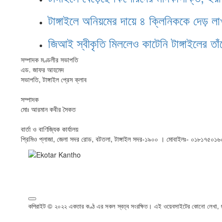
টাঙ্গাইলে অনিয়মের দায়ে ৪ ক্লিনিককে দেড় লা
জিআই স্বীকৃতি মিললেও কাটেনি টাঙ্গাইলের তা
সম্পাদক মণ্ডলীর সভাপতি
এড. জাফর আহমেদ
সভাপতি, টাঙ্গাইল প্রেস ক্লাব
সম্পাদক
মোঃ আরমান কবীর সৈকত
বার্তা ও বাণিজ্যিক কার্যালয়
প্রিমিও প্লাজা, জেলা সদর রোড, বটতলা, টাঙ্গাইল সদর-১৯০০ । মোবাইলঃ- ০১৮১৭
কপিরাইট © ২০২২ একতার কণ্ঠ এর সকল স্বত্ব সংরক্ষিত। এই ওয়েবসাইটের কোনো লেখা, ছব