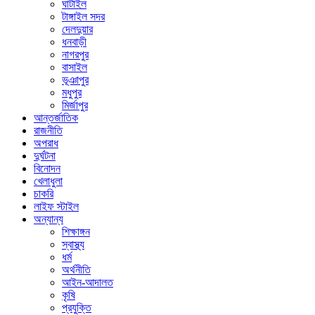
ঘাটাইল
টাঙ্গাইল সদর
দেলদুয়ার
ধনবাড়ী
নাগরপুর
বাসাইল
ভূঞাপুর
মধুপুর
মির্জাপুর
আন্তর্জাতিক
রাজনীতি
অপরাধ
দুর্ঘটনা
বিনোদন
খেলাধুলা
চাকরি
লাইফ স্টাইল
অন্যান্য
শিক্ষাঙ্গন
স্বাস্থ্য
ধর্ম
অর্থনীতি
আইন-আদালত
কৃষি
প্রযুক্তি