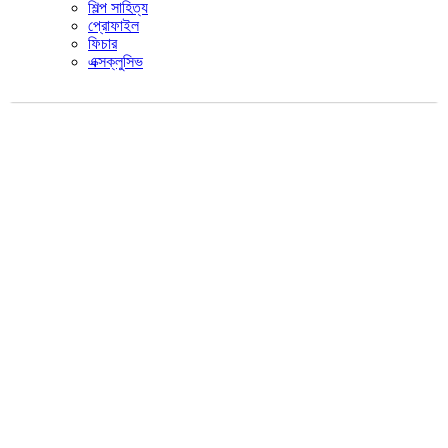
শিল্প সাহিত্য
প্রোফাইল
ফিচার
এক্সক্লুসিভ