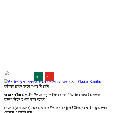
ফ+
ফ -
দুর্ঘটনায় দুমড়ে মুছরে যাওয়া সিএনজি
আরমান কবীরঃ
ঢাকা-টাঙ্গাইল মহাসড়কে ট্রাকের সঙ্গে সিএনজির সংঘর্ষে চালকসহ
দুইজন নিহত হওয়ার ঘটনা ঘটেছে।
সোমবার (৩ নভেম্বর) ভোররাতে সদর উপজেলার ঘারিন্দা ইউনিয়নের ঘারিন্দা আন্ডারপাস
এলাকায় এ দুর্ঘটনা ঘটে।