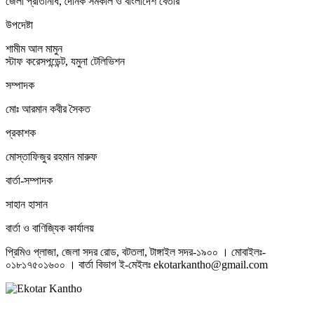
জেলা প্রতিনিধি, দৈনিক সমকাল ও বাংলাদেশ বেতার
উপদেষ্টা
শামীম আল মামুন
স্টাফ করেসপন্ডেন্ট, যমুনা টেলিভিশন
সম্পাদক
মোঃ আরমান কবীর সৈকত
প্রকাশক
মোস্তাফিজুর রহমান মারুফ
বার্তা-সম্পাদক
সাহান হাসান
বার্তা ও বাণিজ্যিক কার্যালয়
প্রিমিও প্লাজা, জেলা সদর রোড, বটতলা, টাঙ্গাইল সদর-১৯০০ । মোবাইলঃ-
০১৮১৭৫০১৬০০ । বার্তা বিভাগ ই-মেইলঃ ekotarkantho@gmail.com