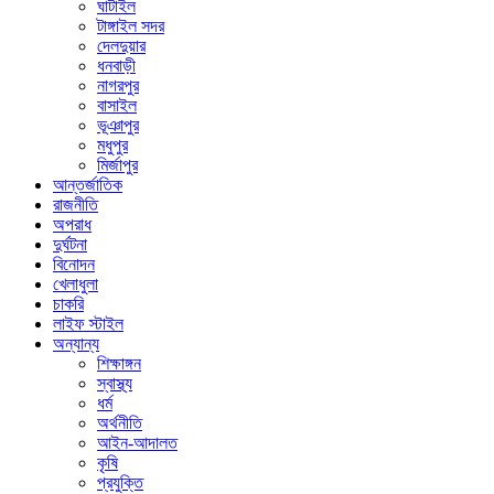
ঘাটাইল
টাঙ্গাইল সদর
দেলদুয়ার
ধনবাড়ী
নাগরপুর
বাসাইল
ভূঞাপুর
মধুপুর
মির্জাপুর
আন্তর্জাতিক
রাজনীতি
অপরাধ
দুর্ঘটনা
বিনোদন
খেলাধুলা
চাকরি
লাইফ স্টাইল
অন্যান্য
শিক্ষাঙ্গন
স্বাস্থ্য
ধর্ম
অর্থনীতি
আইন-আদালত
কৃষি
প্রযুক্তি