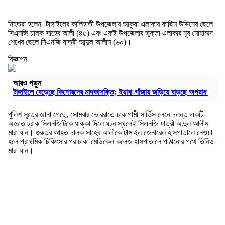
নিহতরা হলেন- টাঙ্গাইলের কালিহাতী উপজেলার আকুয়া এলাকার কাছিম উদ্দিনের ছেলে
সিএনজি চালক সাহেব আলী (৪৫) এবং একই উপজেলার ভুক্তা এলাকার নূর মোহাম্মদ
শেখের ছেলে সিএনজি যাত্রী আব্দুল আলীম (৬০)।
বিজ্ঞাপন
আরও পড়ুন
টাঙ্গাইলে বেড়েছে কিশোরদের মাদকাসক্তি; ইয়াবা-গাঁজায় জড়িয়ে বাড়ছে অপরাধ
পুলিশ সূত্রে জানা গেছে, সোমবার ভোররাতে ঢাকাগামী সার্ভিস লেনে চলন্ত একটি
অজ্ঞাত ট্রাক সিএনজিটিকে ধাক্কা দিলে ঘটনাস্থলেই সিএনজি যাত্রী আব্দুল আলীম
মারা যান। গুরুতর আহত চালক সাহেব আলীকে টাঙ্গাইল জেনারেল হাসপাতালে নেওয়া
হলে প্রাথমিক চিকিৎসার পর ঢাকা মেডিকেল কলেজ হাসপাতালে পাঠানোর পথে তিনিও
মারা যান।