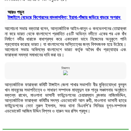
আরও পড়ুন
টাঙ্গাইলে বেড়েছে কিশোরদের মাদকাসক্তি; ইয়াবা-গাঁজায় জড়িয়ে বাড়ছে অপরাধ
আলোচনা সভায় বক্তারা বলেন, আন্তর্জাতিক আইন-কানুন ও কনভেনশনের তোয়াক্কা
না করে ভারত থেকে বাংলাদেশে প্রবাহিত ৫৪টি অভিন্ন নদীতে একের পর এক বাঁধ
নির্মাণে নদীর ধারাকে বাধাগ্রস্থ করে একতরফা ভাবে নিজেদের অনুকূলে পানি
প্রত্যাহার করেছে ভারত। যা বাংলাদেশের অস্তিত্বের জন্য বিপদজনক হয়ে উঠেছে।
আলোচনা সভায় অবিলম্বে বাংলাদেশে ভারত কর্তৃক অবৈধ বাঁধ প্রত্যাহার এবং
ফারাক্কা সমস্যা সমাধানের দাবি করা হয়।
বিজ্ঞাপন
আন্তর্জাতিক ফারাক্কা কমিটি টাঙ্গাইল জেলা শাখার সভাপতি বীর মুক্তিযোদ্ধা বুলবুল
খান মাহবুবের সভাপতিত্বে ও সাধারণ সম্পাদক মাহমুদুল হক শানুর সঞ্চালনায় অনুষ্ঠানে
বক্তব্য রাখেন, মাওলানা ভাসানী ফাউন্ডেশনের চেয়ারম্যান খন্দকার নাজিমউদ্দিন,
আন্তর্জাতিক ফারাক্কা কমিটির সদস্য এডভোকেট আল রুহী, মাওলানা ভাসানী ছাত্র
ফাউন্ডেশনের নেতা নুরুল ইসলাম, সদর থানা বিএনপি’র সিনিয়র যুগ্ন-সম্পাদক
এডভোকেট আজিম উদ্দিন বিপ্লব ও হারুন অর রশিদ প্রমুখ।