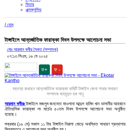
ফিচার
এক্সক্লুসিভ
/ হোম
টাঙ্গাইলে আন্তর্জাতিক ফারাক্কা দিবস উপলক্ষে আলোচনা সভা
মোঃ আরমান কবীর সৈকত (সম্পাদক)
০৭:১৩ পিএম, ১৬ মে ২০২৫
ফ+
ফ -
বক্তব্য রাখছেন আন্তর্জাতিক ফারাক্কা কমিটি টাঙ্গাইল জেলা শাখার সাধারণ
সম্পাদক মাহমুদুল হক শানু
আরমান কবীরঃ
টাঙ্গাইলে মজলুম জননেতা মাওলানা আব্দুল হামিদ খান ভাসানীর আহবানে
ঐতিহাসিক ফারাক্কা লং মার্চের ৫০তম দিবস উপলক্ষে আলোচনা সভা অনুষ্ঠিত
হয়েছে।
শুক্রবার (১৬ মে) সকাল ১১ টায় টাঙ্গাইল নিরালা মোড়ে অবস্থিত সাধারণ গ্রন্থাগার
মিলনায়তনে এ আলোচনা সভা অনুষ্ঠিত হয়।