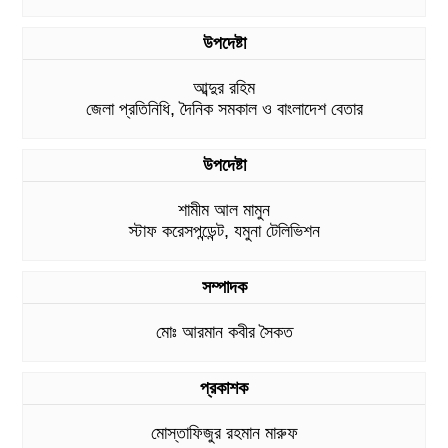
উপদেষ্টা
আব্দুর রহিম
জেলা প্রতিনিধি, দৈনিক সমকাল ও বাংলাদেশ বেতার
উপদেষ্টা
শামীম আল মামুন
স্টাফ করেসপন্ডেন্ট, যমুনা টেলিভিশন
সম্পাদক
মোঃ আরমান কবীর সৈকত
প্রকাশক
মোস্তাফিজুর রহমান মারুফ