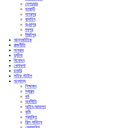
দেলদুয়ার
ধনবাড়ী
নাগরপুর
বাসাইল
ভূঞাপুর
মধুপুর
মির্জাপুর
আন্তর্জাতিক
রাজনীতি
অপরাধ
দুর্ঘটনা
বিনোদন
খেলাধুলা
চাকরি
লাইফ স্টাইল
অন্যান্য
শিক্ষাঙ্গন
স্বাস্থ্য
ধর্ম
অর্থনীতি
আইন-আদালত
কৃষি
প্রযুক্তি
শিল্প সাহিত্য
প্রোফাইল