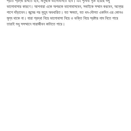
প্রতি শ্রদ্ধা রাখতে হবে, মানুষকে ভালোবাসতে হবে। এই পৃথিবী সৃষ্টি হয়েছে শুধু
ভালোবাসার কারণে। আপনারা একে অপরকে ভালোবাসবেন, সবাইকে সম্মান করবেন, অন্যের
পাশে দাঁড়াবেন। জন্মের পর মৃত্যু অবধারিত। যত ক্ষমতা, যত ধন-দৌলত একদিন এর কোনও
মূল্য থাকে না। যারা শ্রদ্ধা নিয়ে ভালোবাসা নিয়ে ও ভক্তি নিয়ে স্রষ্টার নাম নিতে পারে
তারাই শুধু সসম্মানে সারাজীবন কাটাতে পারে।