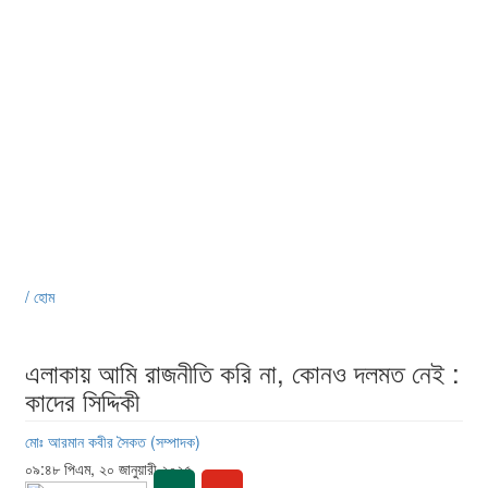
/ হোম
এলাকায় আমি রাজনীতি করি না, কোনও দলমত নেই :
কাদের সিদ্দিকী
মোঃ আরমান কবীর সৈকত (সম্পাদক)
০৯:৪৮ পিএম, ২০ জানুয়ারী ২০২৫