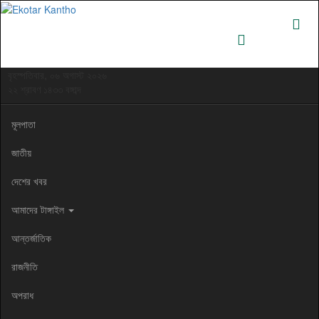
বৃহস্পতিবার, ০৬ অগাস্ট ২০২৬
২২ শ্রাবণ ১৪৩৩ বঙ্গাব্দ
মূলপাতা
জাতীয়
দেশের খবর
আমাদের টাঙ্গাইল
আন্তর্জাতিক
রাজনীতি
অপরাধ