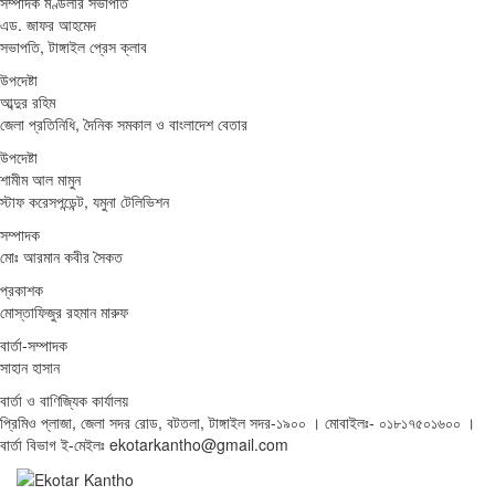
সম্পাদক মণ্ডলীর সভাপতি
এড. জাফর আহমেদ
সভাপতি, টাঙ্গাইল প্রেস ক্লাব
উপদেষ্টা
আব্দুর রহিম
জেলা প্রতিনিধি, দৈনিক সমকাল ও বাংলাদেশ বেতার
উপদেষ্টা
শামীম আল মামুন
স্টাফ করেসপন্ডেন্ট, যমুনা টেলিভিশন
সম্পাদক
মোঃ আরমান কবীর সৈকত
প্রকাশক
মোস্তাফিজুর রহমান মারুফ
বার্তা-সম্পাদক
সাহান হাসান
বার্তা ও বাণিজ্যিক কার্যালয়
প্রিমিও প্লাজা, জেলা সদর রোড, বটতলা, টাঙ্গাইল সদর-১৯০০ । মোবাইলঃ- ০১৮১৭৫০১৬০০ ।
বার্তা বিভাগ ই-মেইলঃ ekotarkantho@gmail.com