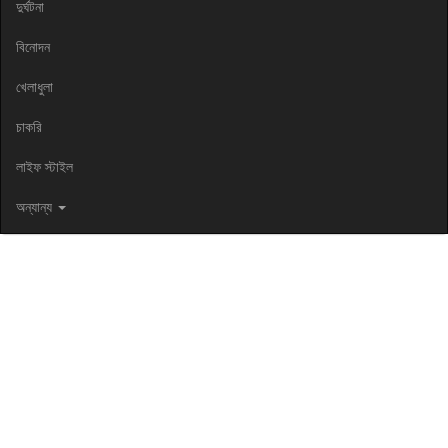
দুর্ঘটনা
বিনোদন
খেলাধুলা
চাকরি
লাইফ স্টাইল
অন্যান্য