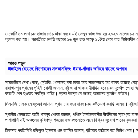
৩ কোটি ৬০ লাখ ১৮ হাজার ৮৪১ টাকা ব্যয়ে এই সেতুর কাজ শুরু হয় ২০২০ সালের ১২ নভে
প্রদান করা হয়। পরবর্তীতে চলতি বছরের ১৬ জুন রাত সাড়ে ১০টায় দেবে যায় নির্মাণাধীন 
আরও পড়ুন
টাঙ্গাইলে বেড়েছে কিশোরদের মাদকাসক্তি; ইয়াবা-গাঁজায় জড়িয়ে বাড়ছে অপরাধ
সরেজমিনে দেখা গেছে, সেন্টারিং খোলাসহ ঘষা মাজা আর সাজসজ্জার অপেক্ষায় রয়েছে বে
বাসাখানপুর গ্রামের গৃহিনী রোজী জানান, ব্রীজ না থাকায় দীর্ঘদিন ধরে চরম দূর্ভোগ পোহ
কাজটি শেষ হওয়ায় স্বস্তি পাচ্ছি। দ্রুত উদ্বোধন হলেই আমাদের দূর্ভোগ কাটবে।
সিএনজি চালক মোস্তফা জানান, প্রায় চার বছর যাবৎ চরম কষ্টভোগ করছি আমরা। ব্রীজটি
স্থানীয় হেদায়েত আলী খানসুর শোভা জানান, পশ্চিম টাঙ্গাইলবাসীর দীর্ঘদিনের স্বপ্নের ফ
পাশাপাশি ওই অঞ্চলের কৃষিপণ্য শহরের বাজারগুলোতে এনে বিক্রির সুযোগ পাবেন কৃষ
ঠিকাদার প্রতিনিধি রফিকুল ইসলাম খান জামিল জানান, ব্রীজের কাঠামোগত নির্মাণ শেষ। 