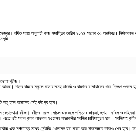
ম্বর। বর্ধিত সময় অনুযায়ী কাজ সমাপ্তির তারিখ ২০২৪ সালের ৩১ অক্টোবর। নির্মাণকাজ শু
সেতুটি।
ড়াডোমা ব্রীজ।
াচ্ছি আমরা। শহরে বাচ্চার স্কুলে যাতায়াতসহ মার্কেট ও বাজারে যাতায়াতের খরচ দ্বিগুণ গুনত
 চালু হলে আমাদের সেই কষ্ট দূর হবে।
সল বেড়াডোমা ব্রীজ। ব্রীজে দ্রুত চলাচল শুরু হলে পশ্চিমের কাকুয়া, হুগড়া, বাঘিল ও দাইন্যা
করা। এতে ওই সকল কৃষক লাভবান হওয়াসহ শহরবাসীর সবজির চাহিদাপূরণ হবে। সবজিসহ কৃষি
সর্বোচ্চ এক সপ্তাহের মধ্যে সেন্টারিং খোলাসহ ঘষা মাজা আর সাজসজ্জার কাজও শেষ হবে। আ