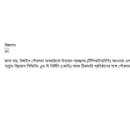
বিজ্ঞাপন
জানা যায়, টাঙ্গাইল পৌরসভা অবকাঠামো উন্নয়ন প্রকল্পের (টিপিআইআইপি) আওতায় এলজিইড
অ্যান্ড ব্রিজেস লিমিটেড এন্ড দি নির্মিতি (জেভি) নামক ঠিকাদারি প্রতিষ্ঠানের সঙ্গে পৌরস