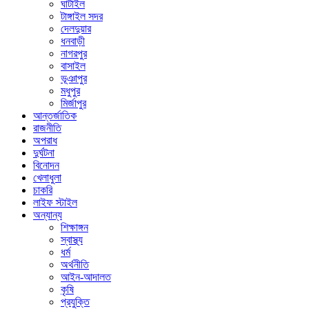
ঘাটাইল
টাঙ্গাইল সদর
দেলদুয়ার
ধনবাড়ী
নাগরপুর
বাসাইল
ভূঞাপুর
মধুপুর
মির্জাপুর
আন্তর্জাতিক
রাজনীতি
অপরাধ
দুর্ঘটনা
বিনোদন
খেলাধুলা
চাকরি
লাইফ স্টাইল
অন্যান্য
শিক্ষাঙ্গন
স্বাস্থ্য
ধর্ম
অর্থনীতি
আইন-আদালত
কৃষি
প্রযুক্তি