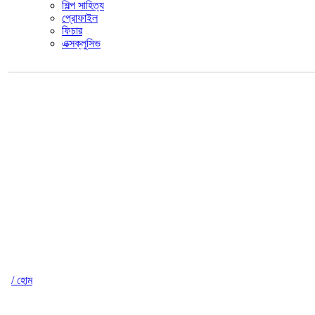
শিল্প সাহিত্য
প্রোফাইল
ফিচার
এক্সক্লুসিভ
/ হোম