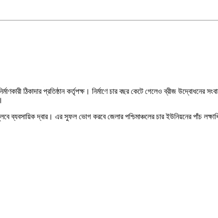
াণকারী ঠিকাদার প্রতিষ্ঠান কর্তৃপক্ষ। নির্মাণে চার বছর কেটে গেলেও ব্রীজ উদ্বোধনের সংব
ষ।
লবে ব্যবসায়িক দ্বার। এর সুফল ভোগ করবে জেলার পশ্চিমাঞ্চলের চার ইউনিয়নের পাঁচ লক্ষাধি