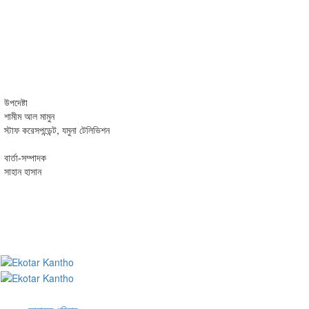
উপদেষ্টা
শামীম আল মামুন
স্টাফ করেসপন্ডেন্ট, যমুনা টেলিভিশন
বার্তা-সম্পাদক
সাহান হাসান