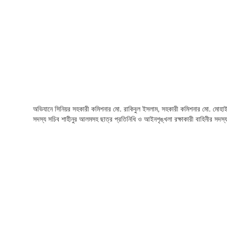
অভিযানে সিনিয়র সহকারী কমিশনার মো. রাকিবুল ইসলাম, সহকারী কমিশনার মো. মোহাইম
সদস্য সচিব শাহীনুর আলমসহ ছাত্র প্রতিনিধি ও আইনশৃঙ্খলা রক্ষাকারী বাহিনীর সদস