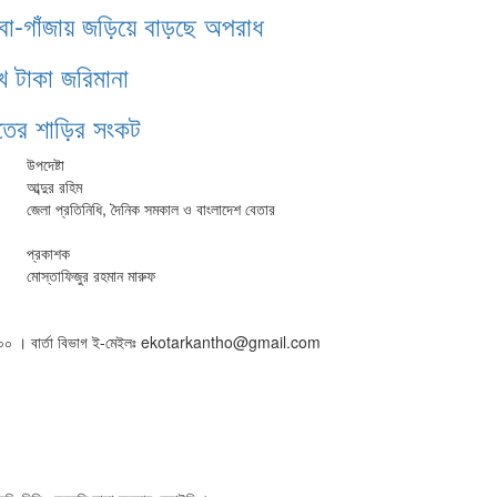
াবা-গাঁজায় জড়িয়ে বাড়ছে অপরাধ
খ টাকা জরিমানা
ঁতের শাড়ির সংকট
উপদেষ্টা
আব্দুর রহিম
জেলা প্রতিনিধি, দৈনিক সমকাল ও বাংলাদেশ বেতার
প্রকাশক
মোস্তাফিজুর রহমান মারুফ
৫০১৬০০ । বার্তা বিভাগ ই-মেইলঃ ekotarkantho@gmail.com