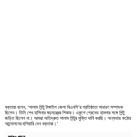
বক্তারা বলেন, ‘সালাম পিন্টু টাঙ্গাইল জেলা বিএনপি’র প্রতিষ্ঠাতা সাধারণ সম্পাদক
ছিলেন। তিনি শেখ হাসিনার ষড়যন্ত্রের শিকার। একুশে গ্রেনেড হামলার সঙ্গে পিন্টু
জড়িত ছিলেন না। আমরা অতিদ্রুত সালাম পিন্টুর মুক্তি দাবি করছি। অন্যথায় কঠোর
আন্দোলনের হুশিয়ারি দেন বক্তারা।’