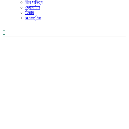
শিল্প সাহিত্য
প্রোফাইল
ফিচার
এক্সক্লুসিভ