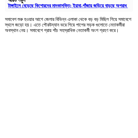
আরও পড়ুন
টাঙ্গাইলে বেড়েছে কিশোরদের মাদকাসক্তি; ইয়াবা-গাঁজায় জড়িয়ে বাড়ছে অপরাধ
সমাবেশ শুরু হওয়ার আগে জেলার বিভিন্ন এলাকা থেকে বড় বড় মিছিল গিয়ে সমাবেশে
স্থলে জড়ো হয়। এতে পৌরউদ্যান ভরে গিয়ে পাশের সড়ক গুলোতে নেতাকর্মীরা
অবস্থান নেয়। সমাবেশে প্রায় পাঁচ সহস্রাধিক নেতাকর্মী অংশ গ্রহণ করে।