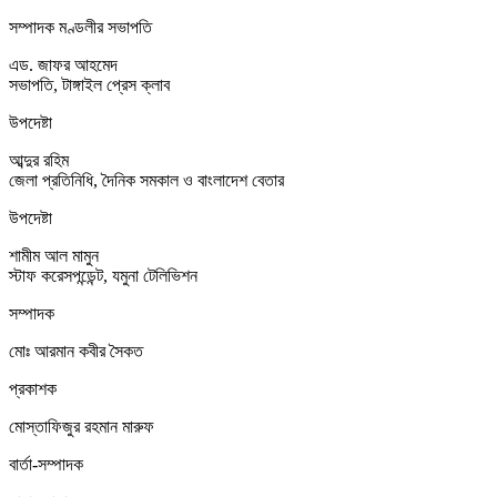
সম্পাদক মণ্ডলীর সভাপতি
এড. জাফর আহমেদ
সভাপতি, টাঙ্গাইল প্রেস ক্লাব
উপদেষ্টা
আব্দুর রহিম
জেলা প্রতিনিধি, দৈনিক সমকাল ও বাংলাদেশ বেতার
উপদেষ্টা
শামীম আল মামুন
স্টাফ করেসপন্ডেন্ট, যমুনা টেলিভিশন
সম্পাদক
মোঃ আরমান কবীর সৈকত
প্রকাশক
মোস্তাফিজুর রহমান মারুফ
বার্তা-সম্পাদক