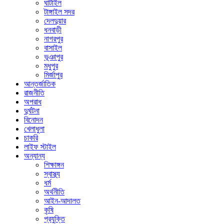
ঘাটাইল
টাঙ্গাইল সদর
দেলদুয়ার
ধনবাড়ী
নাগরপুর
বাসাইল
ভূঞাপুর
মধুপুর
মির্জাপুর
আন্তর্জাতিক
রাজনীতি
অপরাধ
দুর্ঘটনা
বিনোদন
খেলাধুলা
চাকরি
লাইফ স্টাইল
অন্যান্য
শিক্ষাঙ্গন
স্বাস্থ্য
ধর্ম
অর্থনীতি
আইন-আদালত
কৃষি
প্রযুক্তি