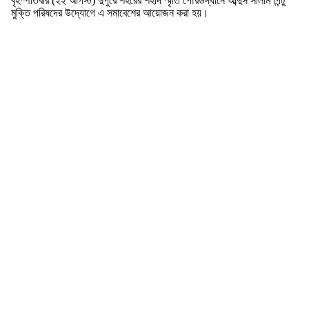
বৃহস্পতিবার (২২ আগস্ট) দুপুরে শহরের শহীদ স্মৃতি পৌরউদ্যানে আব্দুস সালাম পিন্টু
মুক্তি পরিষদের উদ্যোগে এ সমাবেশের আয়োজন করা হয়।