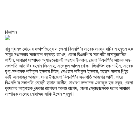
বিজ্ঞাপন
বাবু শ্যামল হোড়ের সভাপতিত্বে ও জেলা বিএনপি’র সাবেক সদস্য সচিব মাহমুদুল হক
সানুর সঞ্চালনায় সমাবেশে বক্তব্য রাখেন, জেলা বিএনপি’র সভাপতি হাসানুজ্জামিল
শাহীন, সাধারণ সম্পাদক অ্যাডভোকেট ফরহাদ ইকবাল, জেলা বিএনপি’র সাবেক সহ-
সভাপতি আতাউর রহমান জিন্নাহ, সাদেকুল আলম খোকা, জিয়াউল হক শাহীন, সাবেক
যুগ্ম-সম্পাদক শফিকুল ইসলাম লিটন, দেওয়ান শফিকুল ইসলাম, আব্দুস সালাম পিন্টুর
ভাই আলহাজ্ব আজাদ, সদর উপজেলা বিএনপি’র সভাপতি আজগর আলী, শহর
বিএনপি’র সভাপতি মেহেদী হাসান আলীম, সাধারণ সম্পাদক এজাজুল হক সবুজ, জেলা
যুবদলের আহ্বায়ক খন্দকার রাশেদুল আলম রাশেদ, জেলা স্বেচ্ছাসেবক দলের সাধারণ
সম্পাদক সালেহ মোহাম্মদ সাফি ইথেন প্রমুখ।