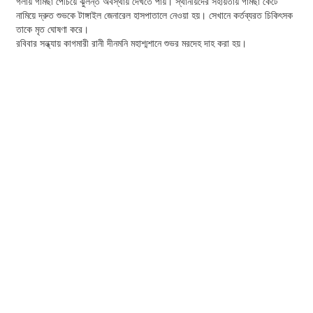
গলায় গামছা পেঁচিয়ে ঝুলন্ত অবস্থায় দেখতে পায়। স্থানীয়দের সহায়তায় গামছা কেটে
নামিয়ে দ্রুত শুভকে টাঙ্গাইল জেনারেল হাসপাতালে নেওয়া হয়। সেখানে কর্তব্যরত চিকিৎসক
তাকে মৃত ঘোষণা করে।
রবিবার সন্ধ্যায় কাগমারী রানী দীনমনি মহাশ্মশানে শুভর মরদেহ দাহ করা হয়।