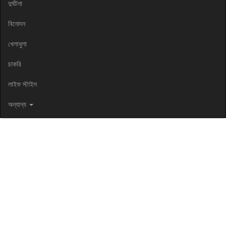
দুর্ঘটনা
বিনোদন
খেলাধুলা
চাকরি
লাইফ স্টাইল
অন্যান্য