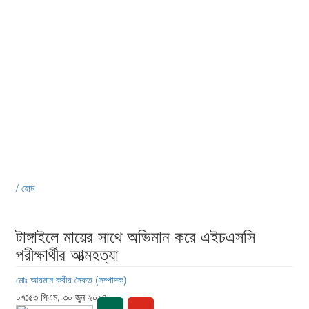
/ হোম
টাঙ্গাইলে মায়ের সাথে অভিমান করে এইচএসসি
পরীক্ষার্থীর আত্মহত্যা
মোঃ আরমান কবীর সৈকত (সম্পাদক)
০৭:৫৩ পিএম, ৩০ জুন ২০২৪