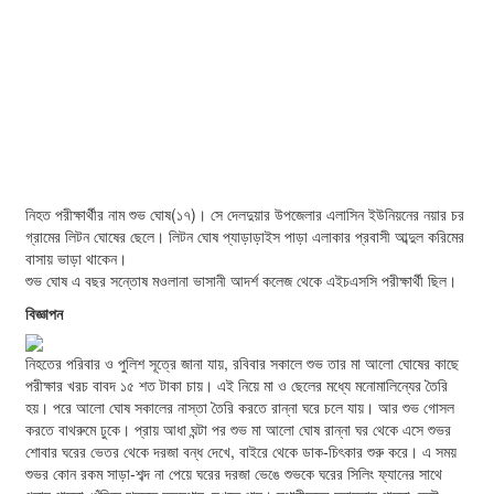
নিহত পরীক্ষার্থীর নাম শুভ ঘোষ(১৭)। সে দেলদুয়ার উপজেলার এলাসিন ইউনিয়নের নয়ার চর
গ্রামের লিটন ঘোষের ছেলে। লিটন ঘোষ প্যাড়াড়াইস পাড়া এলাকার প্রবাসী আব্দুল করিমের
বাসায় ভাড়া থাকেন।
শুভ ঘোষ এ বছর সন্তোষ মওলানা ভাসানী আদর্শ কলেজ থেকে এইচএসসি পরীক্ষার্থী ছিল।
বিজ্ঞাপন
নিহতের পরিবার ও পুলিশ সূত্রে জানা যায়, রবিবার সকালে শুভ তার মা আলো ঘোষের কাছে
পরীক্ষার খরচ বাবদ ১৫ শত টাকা চায়। এই নিয়ে মা ও ছেলের মধ্যে মনোমালিন্যের তৈরি
হয়। পরে আলো ঘোষ সকালের নাস্তা তৈরি করতে রান্না ঘরে চলে যায়। আর শুভ গোসল
করতে বাথরুমে ঢুকে। প্রায় আধা ঘন্টা পর শুভ মা আলো ঘোষ রান্না ঘর থেকে এসে শুভর
শোবার ঘরের ভেতর থেকে দরজা বন্ধ দেখে, বাইরে থেকে ডাক-চিৎকার শুরু করে। এ সময়
শুভর কোন রকম সাড়া-শব্দ না পেয়ে ঘরের দরজা ভেঙে শুভকে ঘরের সিলিং ফ্যানের সাথে