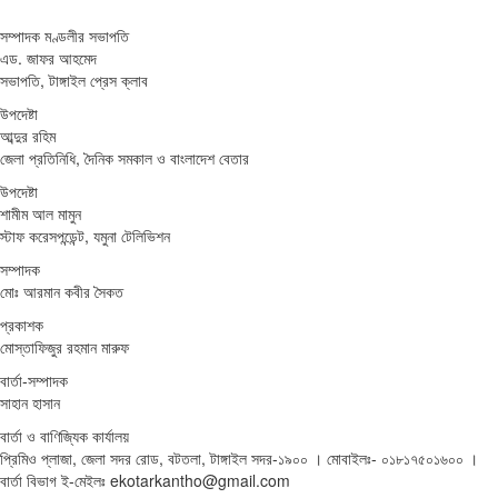
সম্পাদক মণ্ডলীর সভাপতি
এড. জাফর আহমেদ
সভাপতি, টাঙ্গাইল প্রেস ক্লাব
উপদেষ্টা
আব্দুর রহিম
জেলা প্রতিনিধি, দৈনিক সমকাল ও বাংলাদেশ বেতার
উপদেষ্টা
শামীম আল মামুন
স্টাফ করেসপন্ডেন্ট, যমুনা টেলিভিশন
সম্পাদক
মোঃ আরমান কবীর সৈকত
প্রকাশক
মোস্তাফিজুর রহমান মারুফ
বার্তা-সম্পাদক
সাহান হাসান
বার্তা ও বাণিজ্যিক কার্যালয়
প্রিমিও প্লাজা, জেলা সদর রোড, বটতলা, টাঙ্গাইল সদর-১৯০০ । মোবাইলঃ- ০১৮১৭৫০১৬০০ ।
বার্তা বিভাগ ই-মেইলঃ ekotarkantho@gmail.com