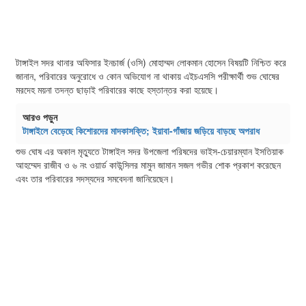
টাঙ্গাইল সদর থানার অফিসার ইনচার্জ (ওসি) মোহাম্মদ লোকমান হোসেন বিষয়টি নিশ্চিত করে
জানান, পরিবারের অনুরোধে ও কোন অভিযোগ না থাকায় এইচএসসি পরীক্ষার্থী শুভ ঘোষের
মরদেহ ময়না তদন্ত ছাড়াই পরিবারের কাছে হস্তান্তর করা হয়েছে।
আরও পড়ুন
টাঙ্গাইলে বেড়েছে কিশোরদের মাদকাসক্তি; ইয়াবা-গাঁজায় জড়িয়ে বাড়ছে অপরাধ
শুভ ঘোষ এর অকাল মৃত্যুতে টাঙ্গাইল সদর উপজেলা পরিষদের ভাইস-চেয়ারম্যান ইসতিয়াক
আহম্মেদ রাজীব ও ৬ নং ওয়ার্ড কাউন্সিলর মামুন জামান সজল গভীর শোক প্রকাশ করেছেন
এবং তার পরিবারের সদস্যদের সমবেদনা জানিয়েছেন।