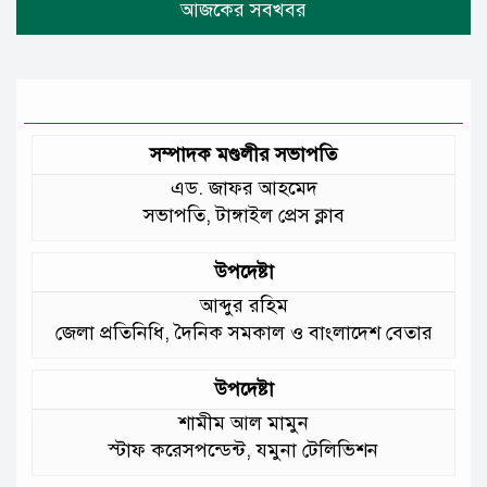
টানা বৃষ্টিতে টাঙ্গাইলে বিপর্যস্ত জনজীবন
মুঘল প্রেমের ঐতিহ্যের খাবার বাকরখানি
এখন টাঙ্গাইলে
সম্পাদক মণ্ডলীর সভাপতি
এড. জাফর আহমেদ
জেলার মানুষের উন্নত স্বাস্থ্যসেবায় সর্বোচ্চ
সভাপতি, টাঙ্গাইল প্রেস ক্লাব
গুরুত্ব দিয়ে কাজ করছি: প্রতিমন্ত্রী টুকু
উপদেষ্টা
আমাদের চার পাশে ব্যাঙের ছাতার মতো
আব্দুর রহিম
গড়ে উঠছে মাদ্রাসা ও কিন্ডার গার্ডেন
জেলা প্রতিনিধি, দৈনিক সমকাল ও বাংলাদেশ বেতার
:মুক্তিযুদ্ধ বিষয়কমন্ত্রী
উপদেষ্টা
শামীম আল মামুন
স্টাফ করেসপন্ডেন্ট, যমুনা টেলিভিশন