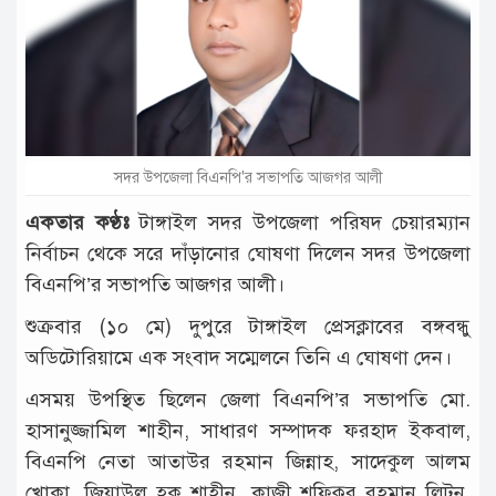
টাঙ্গাইল
আন্তর্জাতিক
রাজনীতি
অপরাধ
সদর উপজেলা বিএনপি'র সভাপতি আজগর আলী
দুর্ঘটনা
একতার কণ্ঠঃ
টাঙ্গাইল সদর উপজেলা পরিষদ চেয়ারম্যান
বিনোদন
নির্বাচন থেকে সরে দাঁড়ানোর ঘোষণা দিলেন সদর উপজেলা
বিএনপি’র সভাপতি আজগর আলী।
খেলাধুলা
শুক্রবার (১০ মে) দুপুরে টাঙ্গাইল প্রেসক্লাবের বঙ্গবন্ধু
চাকরি
অডিটোরিয়ামে এক সংবাদ সম্মেলনে তিনি এ ঘোষণা দেন।
লাইফ
স্টাইল
এসময় উপস্থিত ছিলেন জেলা বিএনপি’র সভাপতি মো.
হাসানুজ্জামিল শাহীন, সাধারণ সম্পাদক ফরহাদ ইকবাল,
অন্যান্য
বিএনপি নেতা আতাউর রহমান জিন্নাহ, সাদেকুল আলম
খোকা, জিয়াউল হক শাহীন, কাজী শফিকুর রহমান লিটন,