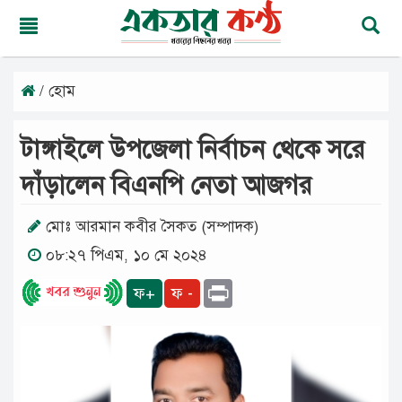
/ হোম
রবিবার,
০৯
অগাস্ট
টাঙ্গাইলে উপজেলা নির্বাচন থেকে সরে
২০২৬
২৪
দাঁড়ালেন বিএনপি নেতা আজগর
শ্রাবণ
১৪৩৩
বঙ্গাব্দ
মোঃ আরমান কবীর সৈকত (সম্পাদক)
০৮:২৭ পিএম, ১০ মে ২০২৪
মূলপাতা
Print
ফ+
ফ -
জাতীয়
দেশের
খবর
আমাদের