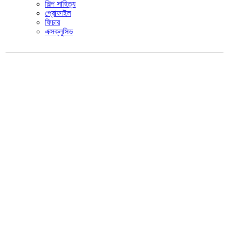
শিল্প সাহিত্য
প্রোফাইল
ফিচার
এক্সক্লুসিভ