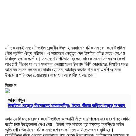
এদিকে একই সময়ে টাঙ্গাইল কেন্দ্রীয় ঈদগাহ্ ময়দানে শ্রমিক সমাবেশ করে টাঙ্গাইল
পৌর শ্রমিক ঐক্য পরিষদ। এ সমাবেশে নেতৃত্ব দেন টাঙ্গাইল পৌর মেয়র এস.এম
সিরাজুল হক আলমগীর। সমাবেশে উপস্থিত ছিলেন, সাবেক সংসদ সদস্য ও জেলা
আওয়ামী লীগের সাধারণ সম্পাদক জোয়াহেরুল ইসলাম ভিপি জোয়াহের, টাঙ্গাইল সদর
আসনের সংসদ সদস্য ছানোয়ার হোসেন, আমানুর রহমান খান রানা এমপি ও সদর
উপজেলা পরিষদের চেয়ারম্যান শাজাহান আনসারীসহ অনেকে।
বিজ্ঞাপন
আরও পড়ুন
টাঙ্গাইলে বেড়েছে কিশোরদের মাদকাসক্তি; ইয়াবা-গাঁজায় জড়িয়ে বাড়ছে অপরাধ
মহান মে দিবসকে কেন্দ্র করে টাঙ্গাইলে আওয়ামী লীগের দু’পক্ষের মধ্যে বেশ কয়েকদিন
ধরেই চরম উত্তেজনা দেখা দেয়। উভয় পক্ষ শহরের প্রাণকেন্দ্রে অবস্থিত শহীদ
স্মৃতি পৌর উদ্যানে শ্রমিক সমাবেশের ডাক দিলে এ উত্তেজনার সৃষ্টি হয়।
অপ্রীতিকর ঘটনা এড়াতে প্রশাসনের পক্ষ থেকে উভয়পক্ষকে একইস্থানে সমাবেশ না