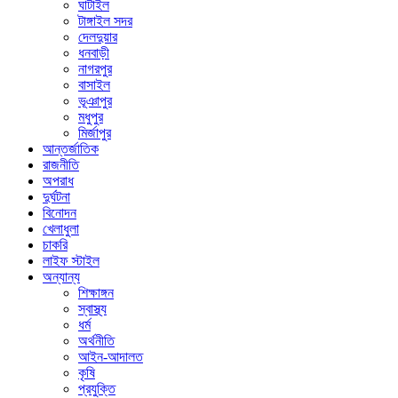
ঘাটাইল
টাঙ্গাইল সদর
দেলদুয়ার
ধনবাড়ী
নাগরপুর
বাসাইল
ভূঞাপুর
মধুপুর
মির্জাপুর
আন্তর্জাতিক
রাজনীতি
অপরাধ
দুর্ঘটনা
বিনোদন
খেলাধুলা
চাকরি
লাইফ স্টাইল
অন্যান্য
শিক্ষাঙ্গন
স্বাস্থ্য
ধর্ম
অর্থনীতি
আইন-আদালত
কৃষি
প্রযুক্তি