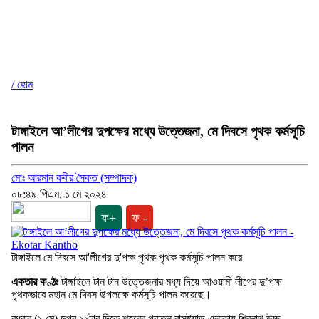
/ হোম
টাঙ্গাইলে আ’লীগের দুপক্ষের মধ্যে উত্তেজনা, মে দিবসে পৃথক কর্মসূচি
পালন
মোঃ আরমান কবীর সৈকত (সম্পাদক)
০৮:৪৯ পিএম, ১ মে ২০২৪
ফ+
ফ -
টাঙ্গাইলে মে দিবসে আ'লীগের দু'পক্ষ পৃথক পৃথক কর্মসূচি পালন করে
একতার কণ্ঠঃ
টাঙ্গাইলে টান টান উত্তেজনার মধ্য দিয়ে আওয়ামী লীগের দু’পক্ষ
পৃথকভাবে মহান মে দিবস উপলক্ষে কর্মসূচি পালন করেছে।
বুধবার (১ মে) দুপুর ১১টার দিকে শহরের পুরাতন বাসষ্ট্যান্ড এলাকায় শিবনাথ উচ্চ