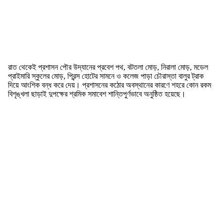
রাত থেকেই প্রশাসন পৌর উদ্যানের প্রবেশ পথ, বটতলা মোড়, নিরালা মোড়, মডেল
প্রাইমারি স্কুলের মোড়, প্রিন্স হোটের সামনে ও কলেজ পাড়া চৌরাস্তা বালুর ট্রাক
দিয়ে আংশিক বন্ধ করে দেয়। প্রশাসনের কঠোর অবস্থানের কারণে শহরে কোন রকম
বিশৃঙ্খলা ছাড়াই দুপক্ষের শ্রমিক সমাবেশ শান্তিপুর্ণভাবে অনুষ্ঠিত হয়েছে।