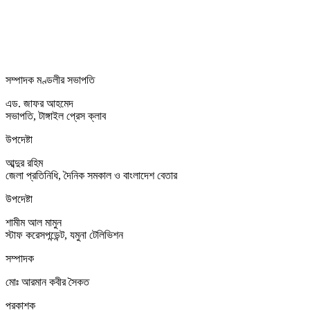
সম্পাদক মণ্ডলীর সভাপতি
এড. জাফর আহমেদ
সভাপতি, টাঙ্গাইল প্রেস ক্লাব
উপদেষ্টা
আব্দুর রহিম
জেলা প্রতিনিধি, দৈনিক সমকাল ও বাংলাদেশ বেতার
উপদেষ্টা
শামীম আল মামুন
স্টাফ করেসপন্ডেন্ট, যমুনা টেলিভিশন
সম্পাদক
মোঃ আরমান কবীর সৈকত
প্রকাশক