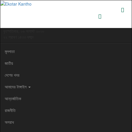
বৃহস্পতিবার, ০৬ অগাস্ট ২০২৬
২২ শ্রাবণ ১৪৩৩ বঙ্গাব্দ
মূলপাতা
জাতীয়
দেশের খবর
আমাদের টাঙ্গাইল
আন্তর্জাতিক
রাজনীতি
অপরাধ