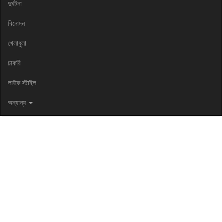
দুর্ঘটনা
বিনোদন
খেলাধুলা
চাকরি
লাইফ স্টাইল
অন্যান্য