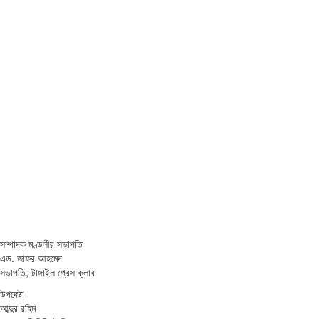
সম্পাদক মণ্ডলীর সভাপতি
এড. জাফর আহমেদ
সভাপতি, টাঙ্গাইল প্রেস ক্লাব
উপদেষ্টা
আব্দুর রহিম