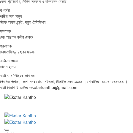
জেলা প্রতিনিধি, দৈনিক সমকাল ও বাংলাদেশ বেতার
উপদেষ্টা
শামীম আল মামুন
স্টাফ করেসপন্ডেন্ট, যমুনা টেলিভিশন
সম্পাদক
মোঃ আরমান কবীর সৈকত
প্রকাশক
মোস্তাফিজুর রহমান মারুফ
বার্তা-সম্পাদক
সাহান হাসান
বার্তা ও বাণিজ্যিক কার্যালয়
প্রিমিও প্লাজা, জেলা সদর রোড, বটতলা, টাঙ্গাইল সদর-১৯০০ । মোবাইলঃ- ০১৮১৭৫০১৬০০ ।
বার্তা বিভাগ ই-মেইলঃ ekotarkantho@gmail.com