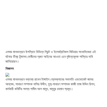
এসময় মানববন্ধনে উপস্থিত বিভিন্ন প্রিন্ট ও ইলেকট্রনিকস মিডিয়ার সাংবাদিকেরা এই
ঘটনার তীব্র নিন্দাসহ দোষীদের দ্রুত আইনের আওতা এনে দৃষ্টান্তমূলক শাস্তির দাবি
জানিয়েছেন।
বিজ্ঞাপন
এসময় মানববন্ধনে বক্তব্য রাখেন টাঙ্গাইল প্রেসক্লাবের সভাপতি এডভোকেট জাফর
আহমেদ, সাধারণ সম্পাদক নাসির উদ্দীন, যুগ্ম-সাধারণ সম্পাদক কাজী তাজ উদ্দিন রিপন,
কার্যকরী কমিটির সদস্য শামীম আল মামুন, মামুনুর রহমান প্রমূখ।