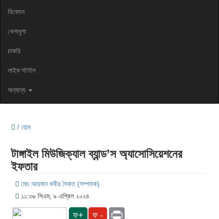
বিনোদন
খেলাধুলা
চাকরি
লাইফ স্টাইল
অন্যান্য
/ হোম
টাঙ্গাইল মিউজিক্যাল ব্যান্ড’স অ্যাসোসিয়েশনের
ইফতার
মোঃ আরমান কবীর সৈকত (সম্পাদক)
১১:৩৬ পিএম, ৯ এপ্রিল ২০২৪
Print
ফ+
ফ -