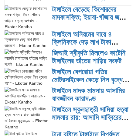
টাঙ্গাইলে বেড়েছে কিশোরদের
মাদকাসক্তি; ইয়াবা-গাঁজায় জড়িয়ে
বাড়ছে অপরাধ
টাঙ্গাইলে অনিয়মের দায়ে ৪
ক্লিনিককে দেড় লাখ টাকা
জরিমানা
জিআই স্বীকৃতি মিললেও কাটেনি
টাঙ্গাইলের তাঁতের শাড়ির সংকট
টাঙ্গাইলে বেপরোয়া গতির
মোটরসাইকেল কেড়ে নিল বৃদ্ধের
প্রাণ
টাঙ্গাইলে মাদক মামলায় আসামির
যাবজ্জীবন কারাদণ্ড
টাঙ্গাইলে স্কুলছাত্রী সামিয়া হত্যা
মামলার রায়: আসামি সাব্বিরের
মৃত্যুদণ্ড
টানা বৃষ্টিতে টাঙ্গাইলে বিপর্যস্ত