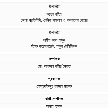
উপদেষ্টা
আব্দুর রহিম
জেলা প্রতিনিধি, দৈনিক সমকাল ও বাংলাদেশ বেতার
উপদেষ্টা
শামীম আল মামুন
স্টাফ করেসপন্ডেন্ট, যমুনা টেলিভিশন
সম্পাদক
মোঃ আরমান কবীর সৈকত
প্রকাশক
মোস্তাফিজুর রহমান মারুফ
বার্তা-সম্পাদক
সাহান হাসান