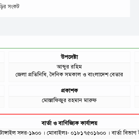
াড়ির সংকট
উপদেষ্টা
আব্দুর রহিম
জেলা প্রতিনিধি, দৈনিক সমকাল ও বাংলাদেশ বেতার
প্রকাশক
মোস্তাফিজুর রহমান মারুফ
বার্তা ও বাণিজ্যিক কার্যালয়
লা, টাঙ্গাইল সদর-১৯০০ । মোবাইলঃ- ০১৮১৭৫০১৬০০ । বার্তা বি