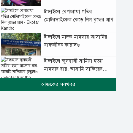
টাঙ্গাইলে বেপরোয়া গতির
মোটরসাইকেল কেড়ে নিল বৃদ্ধের প্রাণ
টাঙ্গাইলে মাদক মামলায় আসামির
যাবজ্জীবন কারাদণ্ড
টাঙ্গাইলে স্কুলছাত্রী সামিয়া হত্যা
মামলার রায়: আসামি সাব্বিরের
মৃত্যুদণ্ড
টানা বৃষ্টিতে টাঙ্গাইলে বিপর্যস্ত
জনজীবন
মুঘল প্রেমের ঐতিহ্যের খাবার
বাকরখানি এখন টাঙ্গাইলে