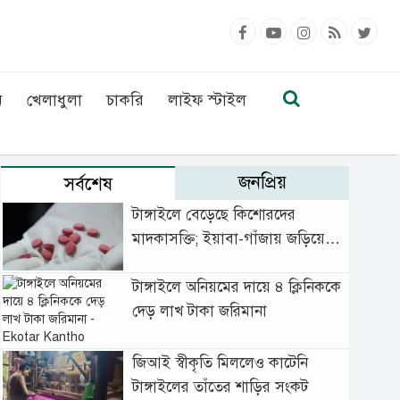
ন
খেলাধুলা
চাকরি
লাইফ স্টাইল
জনপ্রিয়
সর্বশেষ
টাঙ্গাইলে বেড়েছে কিশোরদের
মাদকাসক্তি; ইয়াবা-গাঁজায় জড়িয়ে
বাড়ছে অপরাধ
টাঙ্গাইলে অনিয়মের দায়ে ৪ ক্লিনিককে
দেড় লাখ টাকা জরিমানা
জিআই স্বীকৃতি মিললেও কাটেনি
টাঙ্গাইলের তাঁতের শাড়ির সংকট