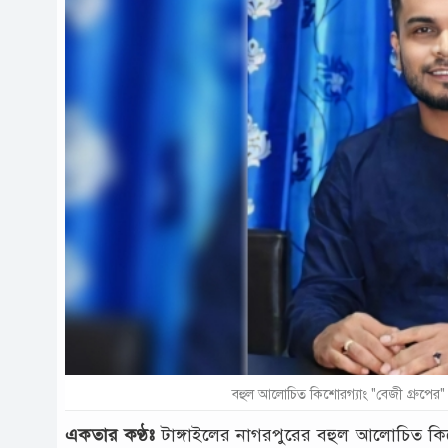
বহুল আলোচিত কিশোরগ্যাং "বেজী গ্রুপের" 
একতার কণ্ঠঃ
টাঙ্গাইলের নাগরপুরের বহুল আলোচিত কিশো