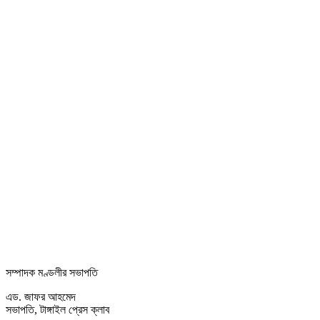
সম্পাদক মণ্ডলীর সভাপতি
এড. জাফর আহমেদ
সভাপতি, টাঙ্গাইল প্রেস ক্লাব