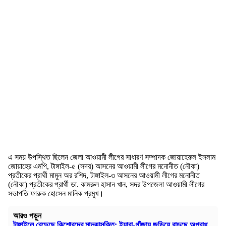
এ সময় উপস্থিত ছিলেন জেলা আওয়ামী লীগের সাধারণ সম্পাদক জোয়াহেরুল ইসলাম
জোয়াহের এমপি, টাঙ্গাইল-৫ (সদর) আসনের আওয়ামী লীগের মনোনীত (নৌকা)
প্রতীকের প্রার্থী মামুন অর রশিদ, টাঙ্গাইল-৩ আসনের আওয়ামী লীগের মনোনীত
(নৌকা) প্রতীকের প্রার্থী ডা. কামরুল হাসান খান, সদর উপজেলা আওয়ামী লীগের
সভাপতি ফারুক হোসেন মানিক প্রমুখ।
আরও পড়ুন
টাঙ্গাইলে বেড়েছে কিশোরদের মাদকাসক্তি; ইয়াবা-গাঁজায় জড়িয়ে বাড়ছে অপরাধ