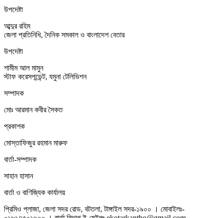
উপদেষ্টা
আব্দুর রহিম
জেলা প্রতিনিধি, দৈনিক সমকাল ও বাংলাদেশ বেতার
উপদেষ্টা
শামীম আল মামুন
স্টাফ করেসপন্ডেন্ট, যমুনা টেলিভিশন
সম্পাদক
মোঃ আরমান কবীর সৈকত
প্রকাশক
মোস্তাফিজুর রহমান মারুফ
বার্তা-সম্পাদক
সাহান হাসান
বার্তা ও বাণিজ্যিক কার্যালয়
প্রিমিও প্লাজা, জেলা সদর রোড, বটতলা, টাঙ্গাইল সদর-১৯০০ । মোবাইলঃ-
০১৮১৭৫০১৬০০ । বার্তা বিভাগ ই-মেইলঃ ekotarkantho@gmail.com