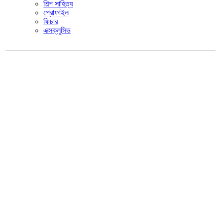
শিল্প সাহিত্য
প্রোফাইল
ফিচার
এক্সক্লুসিভ