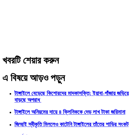
খবরটি শেয়ার করুন
এ বিষয়ে আড়ও পড়ুন
টাঙ্গাইলে বেড়েছে কিশোরদের মাদকাসক্তি; ইয়াবা-গাঁজায় জড়িয়ে
বাড়ছে অপরাধ
টাঙ্গাইলে অনিয়মের দায়ে ৪ ক্লিনিককে দেড় লাখ টাকা জরিমানা
জিআই স্বীকৃতি মিললেও কাটেনি টাঙ্গাইলের তাঁতের শাড়ির সংকট