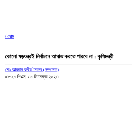
/ হোম
কোনো ষড়যন্ত্রই নির্বাচনে আঘাত করতে পারবে না : কৃষিমন্ত্রী
মোঃ আরমান কবীর সৈকত (সম্পাদক)
০৮:২০ পিএম, ৩০ ডিসেম্বর ২০২৩