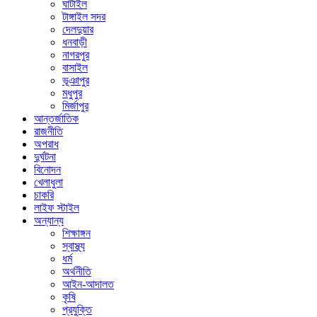
ঘাটাইল
টাঙ্গাইল সদর
দেলদুয়ার
ধনবাড়ী
নাগরপুর
বাসাইল
ভূঞাপুর
মধুপুর
মির্জাপুর
আন্তর্জাতিক
রাজনীতি
অপরাধ
দুর্ঘটনা
বিনোদন
খেলাধুলা
চাকরি
লাইফ স্টাইল
অন্যান্য
শিক্ষাঙ্গন
স্বাস্থ্য
ধর্ম
অর্থনীতি
আইন-আদালত
কৃষি
প্রযুক্তি