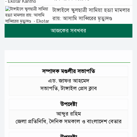
টাঙ্গাইলে স্কুলছাত্রী সামিয়া হত্যা মামলার
রায়: আসামি সাব্বিরের মৃত্যুদণ্ড
টানা বৃষ্টিতে টাঙ্গাইলে বিপর্যস্ত জনজীবন
মুঘল প্রেমের ঐতিহ্যের খাবার বাকরখানি
এখন টাঙ্গাইলে
সম্পাদক মণ্ডলীর সভাপতি
এড. জাফর আহমেদ
জেলার মানুষের উন্নত স্বাস্থ্যসেবায় সর্বোচ্চ
সভাপতি, টাঙ্গাইল প্রেস ক্লাব
গুরুত্ব দিয়ে কাজ করছি: প্রতিমন্ত্রী টুকু
উপদেষ্টা
আমাদের চার পাশে ব্যাঙের ছাতার মতো
আব্দুর রহিম
গড়ে উঠছে মাদ্রাসা ও কিন্ডার গার্ডেন
জেলা প্রতিনিধি, দৈনিক সমকাল ও বাংলাদেশ বেতার
:মুক্তিযুদ্ধ বিষয়কমন্ত্রী