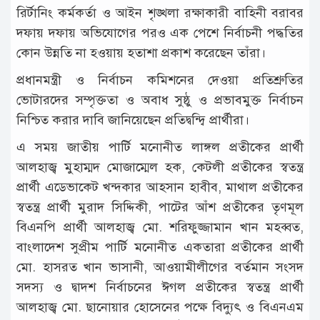
রির্টানিং কর্মকর্তা ও আইন শৃঙ্খলা রক্ষাকারী বাহিনী বরাবর
দফায় দফায় অভিযোগের পরও এক পেশে নির্বাচনী পদ্ধতির
কোন উন্নতি না হওয়ায় হতাশা প্রকাশ করেছেন তাঁরা।
প্রধানমন্ত্রী ও নির্বাচন কমিশনের দেওয়া প্রতিশ্রুতির
ভোটারদের সম্পৃক্ততা ও অবাধ সুষ্ঠু ও প্রভাবমুক্ত নির্বাচন
নিশ্চিত করার দাবি জানিয়েছেন প্রতিদ্বন্দ্বি প্রার্থীরা।
এ সময় জাতীয় পার্টি মনোনীত লাঙ্গল প্রতীকের প্রার্থী
আলহাজ্ব মুহাম্মদ মোজাম্মেল হক, কেটলী প্রতীকের স্বতন্ত্র
প্রার্থী এড্ভোকেট খন্দকার আহসান হাবীব, মাথাল প্রতীকের
স্বতন্ত্র প্রার্থী মুরাদ সিদ্দিকী, পাটের আঁশ প্রতীকের তৃণমূল
বিএনপি প্রার্থী আলহাজ্ব মো. শরিফুজ্জামান খান মহব্বত,
বাংলাদেশ সুপ্রীম পার্টি মনোনীত একতারা প্রতীকের প্রার্থী
মো. হাসরত খান ভাসানী, আওয়ামীলীগের বর্তমান সংসদ
সদস্য ও দ্বাদশ নির্বাচনের ঈগল প্রতীকের স্বতন্ত্র প্রার্থী
আলহাজ্ব মো. ছানোয়ার হোসেনের পক্ষে বিদ্যুৎ ও বিএনএম