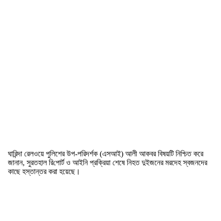
ঘা‌রিন্দা রেলওয়ে পুলিশের উপ-পরিদর্শক (এসআই) আলী আকবর বিষয়টি নিশ্চিত করে
জানান, সুরতহাল রি‌পোর্ট ও আইনি প্রক্রিয়া শেষে নিহত দুইজনের মরদেহ স্বজনদের
কাছে হস্তান্তর করা হয়েছে।