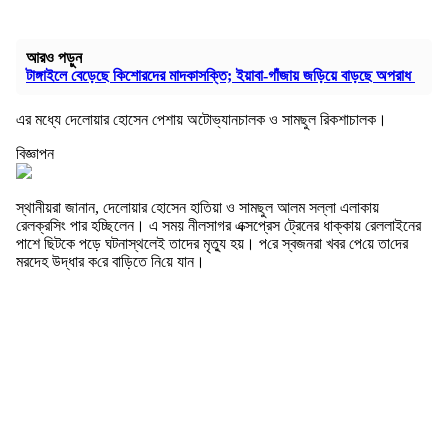
আরও পড়ুন
টাঙ্গাইলে বেড়েছে কিশোরদের মাদকাসক্তি; ইয়াবা-গাঁজায় জড়িয়ে বাড়ছে অপরাধ
এর মধ্যে দেলোয়ার হোসেন পেশায় অটোভ্যানচালক ও সামছুল রিকশাচালক।
বিজ্ঞাপন
স্থানীয়রা জানান, দেলোয়ার হোসেন হাতিয়া ও সামছুল আলম সল্লা এলাকায়
রেলক্রসিং পার হচ্ছিলেন। এ সময় নীলসাগর এক্সপ্রেস ট্রেনের ধাক্কায় রেললাইনের
পাশে ছিটকে পড়ে ঘটনাস্থলেই তাদের মৃত্যু হয়। প‌রে স্বজনরা খবর পে‌য়ে তা‌দের
মরদেহ উদ্ধার ক‌রে বাড়িতে নি‌য়ে যান।