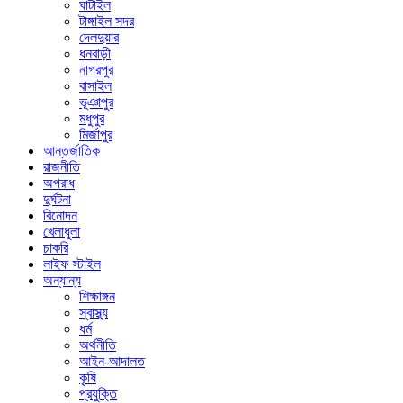
ঘাটাইল
টাঙ্গাইল সদর
দেলদুয়ার
ধনবাড়ী
নাগরপুর
বাসাইল
ভূঞাপুর
মধুপুর
মির্জাপুর
আন্তর্জাতিক
রাজনীতি
অপরাধ
দুর্ঘটনা
বিনোদন
খেলাধুলা
চাকরি
লাইফ স্টাইল
অন্যান্য
শিক্ষাঙ্গন
স্বাস্থ্য
ধর্ম
অর্থনীতি
আইন-আদালত
কৃষি
প্রযুক্তি