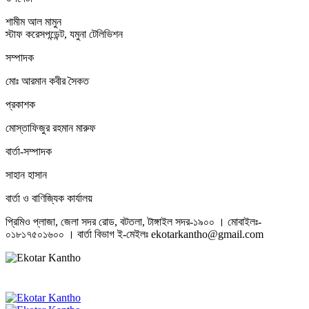
শামীম আল মামুন
স্টাফ করেসপন্ডেন্ট, যমুনা টেলিভিশন
সম্পাদক
মোঃ আরমান কবীর সৈকত
প্রকাশক
মোস্তাফিজুর রহমান মারুফ
বার্তা-সম্পাদক
সাহান হাসান
বার্তা ও বাণিজ্যিক কার্যালয়
প্রিমিও প্লাজা, জেলা সদর রোড, বটতলা, টাঙ্গাইল সদর-১৯০০ । মোবাইলঃ-
০১৮১৭৫০১৬০০ । বার্তা বিভাগ ই-মেইলঃ ekotarkantho@gmail.com