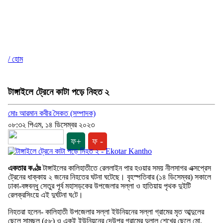
/ হোম
টাঙ্গাইলে ট্রেনে কাটা পড়ে নিহত ২
মোঃ আরমান কবীর সৈকত (সম্পাদক)
০৮:৩২ পিএম, ১৪ ডিসেম্বর ২০২৩
ফ+
ফ -
একতার কণ্ঠঃ
টাঙ্গাইলের কালিহাতীতে রেললাইন পার হওয়ার সময় নীলসাগর এক্সপ্রেস
ট্রেনের ধাক্কায় ২ জনের নিহতের ঘটনা ঘটেছে। বৃহস্পতিবার (১৪ ডিসেম্বর) সকালে
ঢাকা-বঙ্গবন্ধু সেতুর পূর্ব মহাসড়কের উপজেলার সল্লা ও হাতিয়ায় পৃথক দুইটি
রেলক্রসিংয়ে এই দুর্ঘটনা ঘ‌টে।
নিহতরা হলেন- কালিহাতী উপজেলার সল্লা ইউনিয়নের সল্লা গ্রামের মৃত আব্দুলের
ছেলে সামছুল (৫৮) ও একই ইউনিয়নের দেউপুর গ্রামের দুলাল শেখের ছেলে মো.