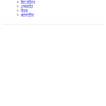
শিল্প সাহিত্য
প্রোফাইল
ফিচার
এক্সক্লুসিভ