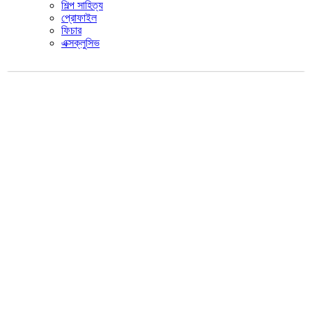
শিল্প সাহিত্য
প্রোফাইল
ফিচার
এক্সক্লুসিভ