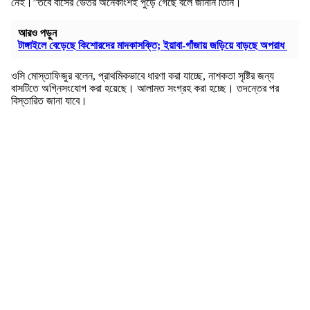
নেই।”তবে বাসের ভেতর অনেকাংশই পুড়ে গেছে বলে জানান তিনি।
আরও পড়ুন
টাঙ্গাইলে বেড়েছে কিশোরদের মাদকাসক্তি; ইয়াবা-গাঁজায় জড়িয়ে বাড়ছে অপরাধ
ওসি মোস্তাফিজুর বলেন, প্রাথমিকভাবে ধারণা করা যাচ্ছে, নাশকতা সৃষ্টির জন্য
বাসটিতে অগ্নিসংযোগ করা হয়েছে। আলামত সংগ্রহ করা হচ্ছে। তদন্তের পর
বিস্তারিত জানা যাবে।