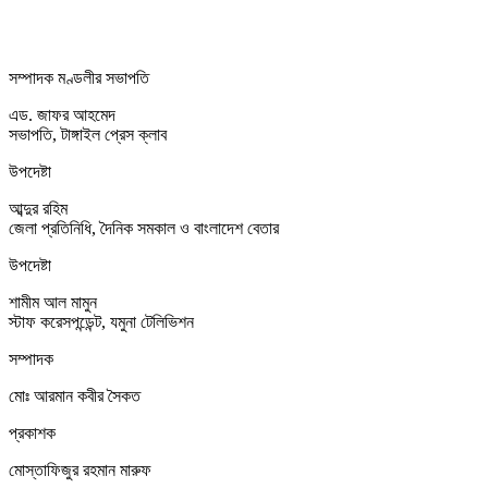
সম্পাদক মণ্ডলীর সভাপতি
এড. জাফর আহমেদ
সভাপতি, টাঙ্গাইল প্রেস ক্লাব
উপদেষ্টা
আব্দুর রহিম
জেলা প্রতিনিধি, দৈনিক সমকাল ও বাংলাদেশ বেতার
উপদেষ্টা
শামীম আল মামুন
স্টাফ করেসপন্ডেন্ট, যমুনা টেলিভিশন
সম্পাদক
মোঃ আরমান কবীর সৈকত
প্রকাশক
মোস্তাফিজুর রহমান মারুফ