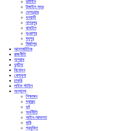
ঘাটাইল
টাঙ্গাইল সদর
দেলদুয়ার
ধনবাড়ী
নাগরপুর
বাসাইল
ভূঞাপুর
মধুপুর
মির্জাপুর
আন্তর্জাতিক
রাজনীতি
অপরাধ
দুর্ঘটনা
বিনোদন
খেলাধুলা
চাকরি
লাইফ স্টাইল
অন্যান্য
শিক্ষাঙ্গন
স্বাস্থ্য
ধর্ম
অর্থনীতি
আইন-আদালত
কৃষি
প্রযুক্তি