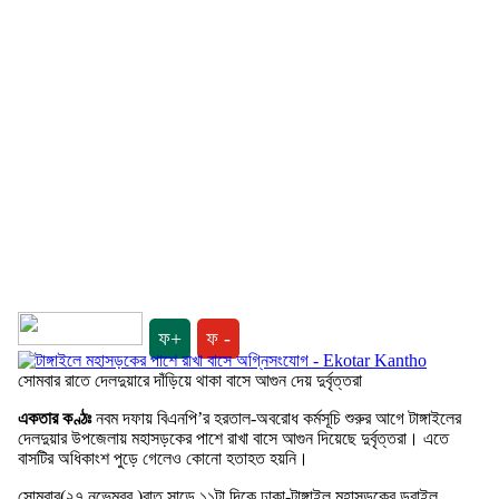
ফ+
ফ -
সোমবার রাতে দেলদুয়ারে দাঁড়িয়ে থাকা বাসে আগুন দেয় দুর্বৃত্তরা
একতার কণ্ঠঃ
নবম দফায় বিএনপি’র হরতাল-অবরোধ কর্মসূচি শুরুর আগে টাঙ্গাইলের
দেলদুয়ার উপজেলায় মহাসড়কের পাশে রাখা বাসে আগুন দিয়েছে দুর্বৃত্তরা। এতে
বাসটির অধিকাংশ পুড়ে গেলেও কোনো হতাহত হয়নি।
সোমবার(২৭ নভেম্বর )রাত সাড়ে ১১টা দিকে ঢাকা-টাঙ্গাইল মহাসড়কের ডুবাইল