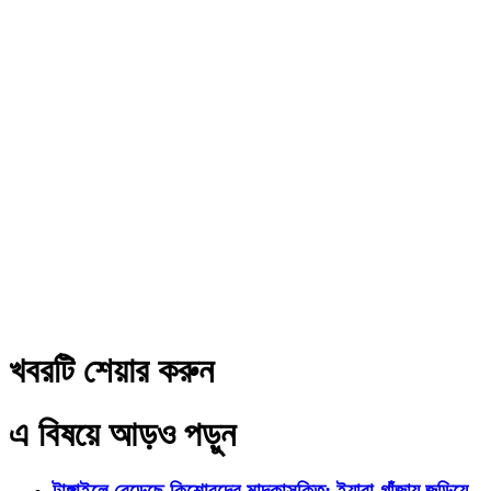
খবরটি শেয়ার করুন
এ বিষয়ে আড়ও পড়ুন
টাঙ্গাইলে বেড়েছে কিশোরদের মাদকাসক্তি; ইয়াবা-গাঁজায় জড়িয়ে