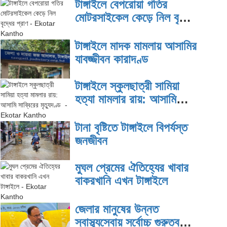
টাঙ্গাইলে বেপরোয়া গতির
মোটরসাইকেল কেড়ে নিল বৃদ্ধের
প্রাণ
টাঙ্গাইলে মাদক মামলায় আসামির
যাবজ্জীবন কারাদণ্ড
টাঙ্গাইলে স্কুলছাত্রী সামিয়া
হত্যা মামলার রায়: আসামি
সাব্বিরের মৃত্যুদণ্ড
টানা বৃষ্টিতে টাঙ্গাইলে বিপর্যস্ত
জনজীবন
মুঘল প্রেমের ঐতিহ্যের খাবার
বাকরখানি এখন টাঙ্গাইলে
জেলার মানুষের উন্নত
স্বাস্থ্যসেবায় সর্বোচ্চ গুরুত্ব