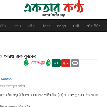
জনীতি
অপরাধ
দুর্ঘটনা
বিনোদন
খেলাধুলা
চাকরি
লাইফ স্টাইল
গেল আরও এক যুবকের
Print
ফ+
ফ -
ঘটনায় নিহত যুবক আশিক
্রণ হারিয়ে বালুবাহী ট্রাকের ধাক্কা লেগে আশিক মিয়া (২০) নামে এক যুবককের নিহত হওয়ার
 স্টেশনের সামনে এ ঘটনা ঘটে।