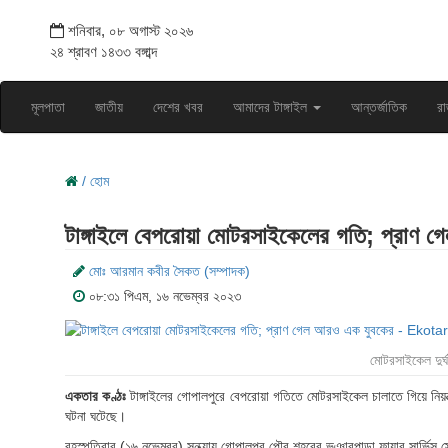
শনিবার, ০৮ অগাস্ট ২০২৬
২৪ শ্রাবণ ১৪৩৩ বঙ্গাব্দ
মূলপাতা
জাতীয়
দেশের খবর
আমাদের টাঙ্গাইল
আন্তর্জাতিক
রা
/ হোম
টাঙ্গাইলে বেপরোয়া মোটরসাইকেলের গতি; প্রাণ 
মোঃ আরমান কবীর সৈকত (সম্পাদক)
০৮:৩১ পিএম, ১৬ নভেম্বর ২০২৩
মোটরসাইকেল দুর্
একতার কণ্ঠঃ
টাঙ্গাইলের গোপালপুরে বেপরোয়া গতিতে মোটরসাইকেল চালাতে গিয়ে নিয়ন্ত
ঘটনা ঘটেছে।
বৃহস্পতিবার (১৬ নভেম্বর) সন্ধ্যায় গোপালপুর পৌর শহরের ভূঞারপাড়া ফায়ার সার্ভিস