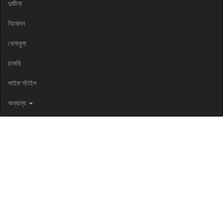
দুর্ঘটনা
বিনোদন
খেলাধুলা
চাকরি
লাইফ স্টাইল
অন্যান্য