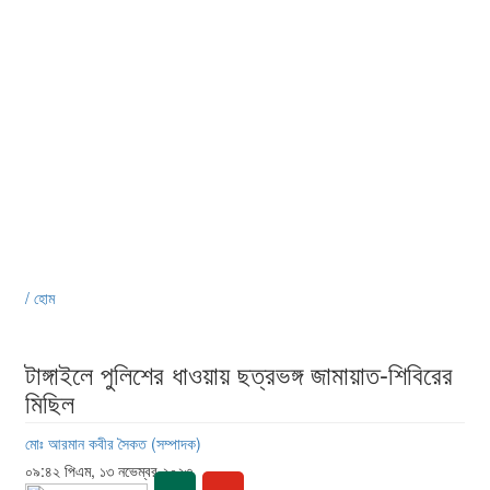
/ হোম
টাঙ্গাইলে পুলিশের ধাওয়ায় ছত্রভঙ্গ জামায়াত-শিবিরের
মিছিল
মোঃ আরমান কবীর সৈকত (সম্পাদক)
০৯:৪২ পিএম, ১৩ নভেম্বর ২০২৩