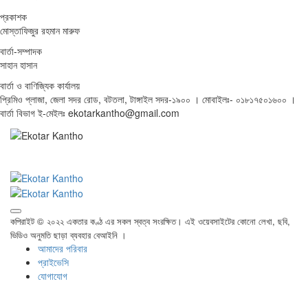
প্রকাশক
মোস্তাফিজুর রহমান মারুফ
বার্তা-সম্পাদক
সাহান হাসান
বার্তা ও বাণিজ্যিক কার্যালয়
প্রিমিও প্লাজা, জেলা সদর রোড, বটতলা, টাঙ্গাইল সদর-১৯০০ । মোবাইলঃ- ০১৮১৭৫০১৬০০ ।
বার্তা বিভাগ ই-মেইলঃ ekotarkantho@gmail.com
কপিরাইট © ২০২২ একতার কণ্ঠ এর সকল স্বত্ব সংরক্ষিত। এই ওয়েবসাইটের কোনো লেখা, ছবি,
ভিডিও অনুমতি ছাড়া ব্যবহার বেআইনি ।
আমাদের পরিবার
প্রাইভেসি
যোগাযোগ