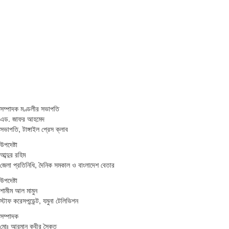
সম্পাদক মণ্ডলীর সভাপতি
এড. জাফর আহমেদ
সভাপতি, টাঙ্গাইল প্রেস ক্লাব
উপদেষ্টা
আব্দুর রহিম
জেলা প্রতিনিধি, দৈনিক সমকাল ও বাংলাদেশ বেতার
উপদেষ্টা
শামীম আল মামুন
স্টাফ করেসপন্ডেন্ট, যমুনা টেলিভিশন
সম্পাদক
মোঃ আরমান কবীর সৈকত