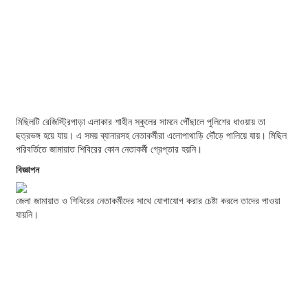
মিছিলটি রেজিস্ট্রিপাড়া এলাকার শাহীন স্কুলের সামনে পৌঁছালে পুলিশের ধাওয়ায় তা
ছত্রভঙ্গ হয়ে যায়। এ সময় ব্যানারসহ নেতাকর্মীরা এলোপাথাড়ি দৌঁড়ে পালিয়ে যায়। মিছিল
পরিবর্তিতে জামায়াত শিবিরের কোন নেতাকর্মী গ্রেপ্তার হয়নি।
বিজ্ঞাপন
জেলা জামায়াত ও শিবিরের নেতাকর্মীদের সাথে যোগাযোগ করার চেষ্টা করলে তাদের পাওয়া
যায়নি।