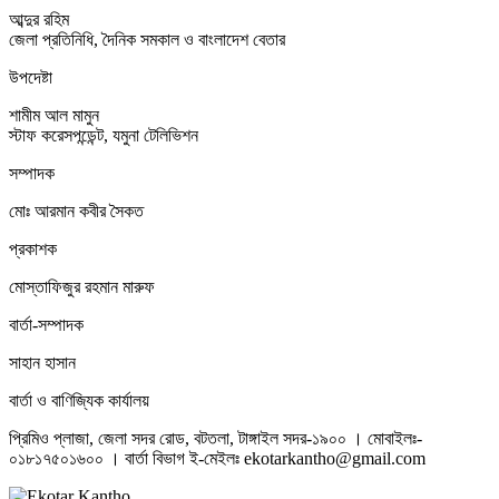
আব্দুর রহিম
জেলা প্রতিনিধি, দৈনিক সমকাল ও বাংলাদেশ বেতার
উপদেষ্টা
শামীম আল মামুন
স্টাফ করেসপন্ডেন্ট, যমুনা টেলিভিশন
সম্পাদক
মোঃ আরমান কবীর সৈকত
প্রকাশক
মোস্তাফিজুর রহমান মারুফ
বার্তা-সম্পাদক
সাহান হাসান
বার্তা ও বাণিজ্যিক কার্যালয়
প্রিমিও প্লাজা, জেলা সদর রোড, বটতলা, টাঙ্গাইল সদর-১৯০০ । মোবাইলঃ-
০১৮১৭৫০১৬০০ । বার্তা বিভাগ ই-মেইলঃ ekotarkantho@gmail.com