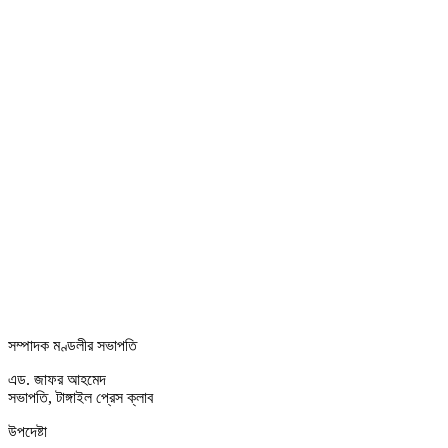
সম্পাদক মণ্ডলীর সভাপতি
এড. জাফর আহমেদ
সভাপতি, টাঙ্গাইল প্রেস ক্লাব
উপদেষ্টা