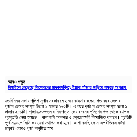
আরও পড়ুন
টাঙ্গাইলে বেড়েছে কিশোরদের মাদকাসক্তি; ইয়াবা-গাঁজায় জড়িয়ে বাড়ছে অপরাধ
মতবিনিময় সভায় পুলিশ সুপার সরকার মোহাম্মদ কায়সার বলেন, গত বছর জেলায়
পূর্জামণ্ডপের সংখ্যা ছিলো ১ হাজার ২৬৫টি। এ বছর পূর্জা মণ্ডপের সংখ্যা হলো ১
হাজার ২৮১টি। পূর্জামণ্ডপগুলোর নিরাপত্তা দেয়ার জন্য পুলিশের পক্ষ থেকে ব্যাপক
প্রস্ততি নেয়া হয়েছে। পাশাপাশি আনসার ও স্বেচ্ছাসেবী নিয়োজিত থাকবে। প্রতিটি
পূর্জামণ্ডপে সিসি ক্যামেরা স্থাপন করা হবে। আশা করছি কোন অপ্রীতিকর ঘটনা
ছাড়াই এবারও পূর্জা অনুষ্ঠিত হবে।