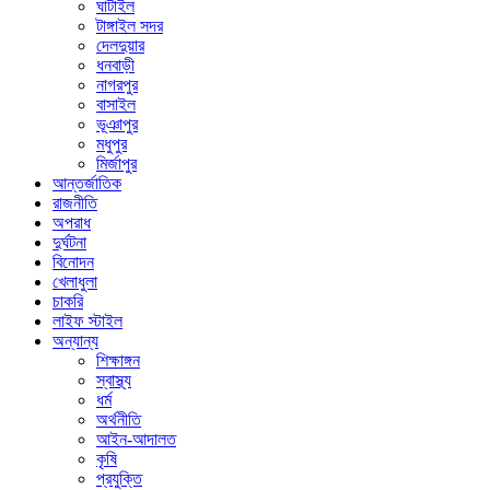
ঘাটাইল
টাঙ্গাইল সদর
দেলদুয়ার
ধনবাড়ী
নাগরপুর
বাসাইল
ভূঞাপুর
মধুপুর
মির্জাপুর
আন্তর্জাতিক
রাজনীতি
অপরাধ
দুর্ঘটনা
বিনোদন
খেলাধুলা
চাকরি
লাইফ স্টাইল
অন্যান্য
শিক্ষাঙ্গন
স্বাস্থ্য
ধর্ম
অর্থনীতি
আইন-আদালত
কৃষি
প্রযুক্তি