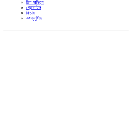
শিল্প সাহিত্য
প্রোফাইল
ফিচার
এক্সক্লুসিভ