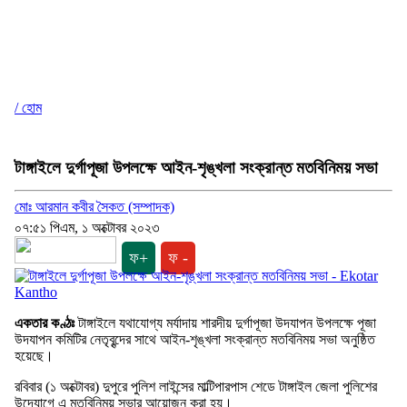
/ হোম
টাঙ্গাইলে দুর্গাপূজা উপলক্ষে আইন-শৃঙ্খলা সংক্রান্ত মতবিনিময় সভা
মোঃ আরমান কবীর সৈকত (সম্পাদক)
০৭:৫১ পিএম, ১ অক্টোবর ২০২৩
ফ+
ফ -
একতার কণ্ঠঃ
টাঙ্গাইলে যথাযোগ্য মর্যাদায় শারদীয় দুর্গাপূজা উদযাপন উপলক্ষে পূজা
উদযাপন কমিটির নেতৃবৃন্দের সাথে আইন-শৃঙ্খলা সংক্রান্ত মতবিনিময় সভা অনুষ্ঠিত
হয়েছে।
রবিবার (১ অক্টোবর) দুপুরে পুলিশ লাইন্সের মাল্টিপারপাস শেডে টাঙ্গাইল জেলা পুলিশের
উদ্যোগে এ মতবিনিময় সভার আয়োজন করা হয়।