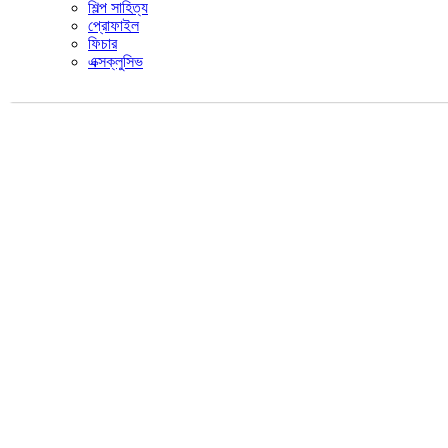
শিল্প সাহিত্য
প্রোফাইল
ফিচার
এক্সক্লুসিভ