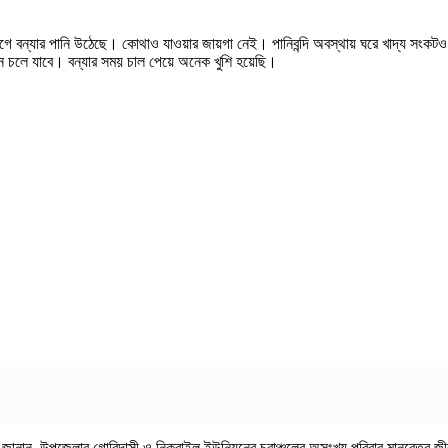
িন আগে বন্যার পানি উঠেছে। কোথাও যাওয়ার জায়গা নেই। পানিবন্দি অবস্থায় ঘরে খাদ্য সং
 চলে যাবে। বন্যার সময় চাল পেয়ে অনেক খুশি হয়েছি।
 জানান, উপজেলার গোবিন্দাসী ও নিকরাইল ইউনিয়নের চরাঞ্চলের অসংখ্য পরিবার মানবেতর 