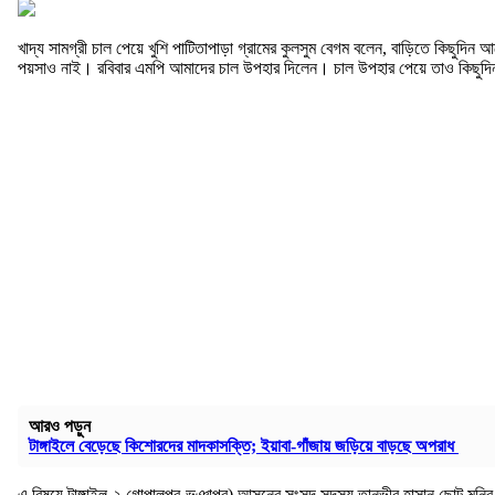
খাদ্য সামগ্রী চাল পেয়ে খুশি পাটিতাপাড়া গ্রামের কুলসুম বেগম বলেন, বাড়িতে কিছুদ
পয়সাও নাই। রবিবার এমপি আমাদের চাল উপহার দিলেন। চাল উপহার পেয়ে তাও কিছুদিন
আরও পড়ুন
টাঙ্গাইলে বেড়েছে কিশোরদের মাদকাসক্তি; ইয়াবা-গাঁজায় জড়িয়ে বাড়ছে অপরাধ
এ বিষয়ে টাঙ্গাইল-২ গোপালপুর-ভূঞাপুর) আসনের সংসদ সদস্য তানভীর হাসান ছোট মনির