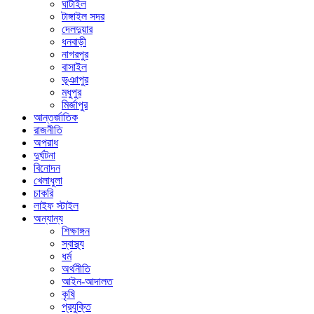
ঘাটাইল
টাঙ্গাইল সদর
দেলদুয়ার
ধনবাড়ী
নাগরপুর
বাসাইল
ভূঞাপুর
মধুপুর
মির্জাপুর
আন্তর্জাতিক
রাজনীতি
অপরাধ
দুর্ঘটনা
বিনোদন
খেলাধুলা
চাকরি
লাইফ স্টাইল
অন্যান্য
শিক্ষাঙ্গন
স্বাস্থ্য
ধর্ম
অর্থনীতি
আইন-আদালত
কৃষি
প্রযুক্তি