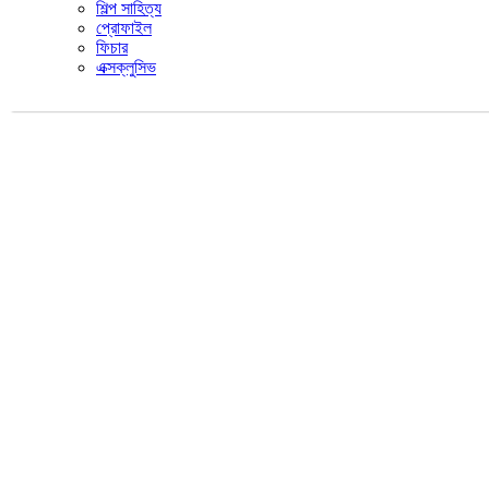
শিল্প সাহিত্য
প্রোফাইল
ফিচার
এক্সক্লুসিভ