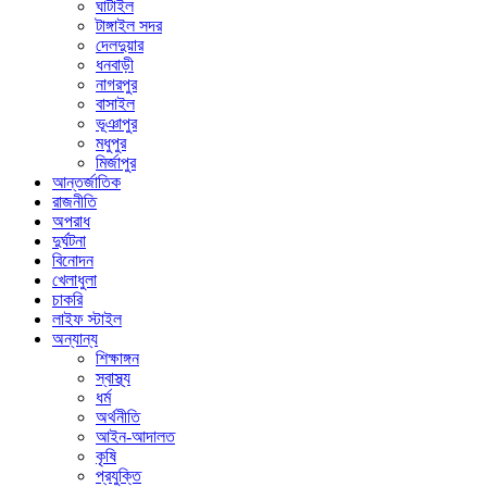
ঘাটাইল
টাঙ্গাইল সদর
দেলদুয়ার
ধনবাড়ী
নাগরপুর
বাসাইল
ভূঞাপুর
মধুপুর
মির্জাপুর
আন্তর্জাতিক
রাজনীতি
অপরাধ
দুর্ঘটনা
বিনোদন
খেলাধুলা
চাকরি
লাইফ স্টাইল
অন্যান্য
শিক্ষাঙ্গন
স্বাস্থ্য
ধর্ম
অর্থনীতি
আইন-আদালত
কৃষি
প্রযুক্তি