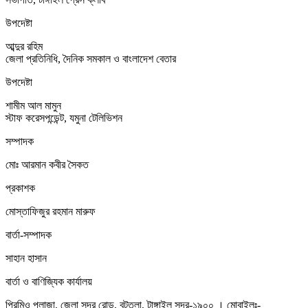
উপদেষ্টা
আব্দুর রহিম
জেলা প্রতিনিধি, দৈনিক সমকাল ও বাংলাদেশ বেতার
উপদেষ্টা
শামীম আল মামুন
স্টাফ করেসপন্ডেন্ট, যমুনা টেলিভিশন
সম্পাদক
মোঃ আরমান কবীর সৈকত
প্রকাশক
মোস্তাফিজুর রহমান মারুফ
বার্তা-সম্পাদক
সাহান হাসান
বার্তা ও বাণিজ্যিক কার্যালয়
প্রিমিও প্লাজা, জেলা সদর রোড, বটতলা, টাঙ্গাইল সদর-১৯০০ । মোবাইলঃ-