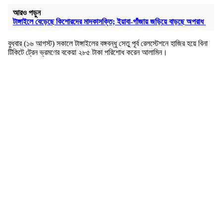
আরও পড়ুন
টাঙ্গাইলে বেড়েছে কিশোরদের মাদকাসক্তি; ইয়াবা-গাঁজায় জড়িয়ে বাড়ছে অপরাধ
বুধবার (১৬ আগস্ট) সকালে টাঙ্গাইলের বঙ্গবন্ধু সেতু পূর্ব রেলস্টেশনে হাজির হয়ে বিনা
টিকিটে ট্রেন ভ্রমণের বকেয়া ২৮৫ টাকা পরিশোধ করেন আলামিন।