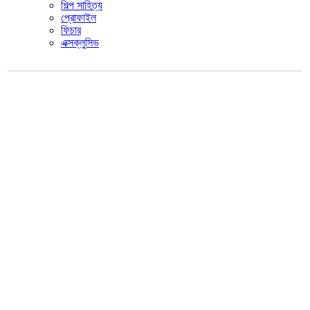
শিল্প সাহিত্য
প্রোফাইল
ফিচার
এক্সক্লুসিভ