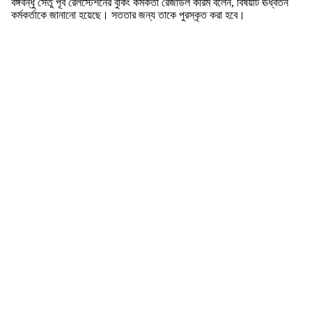
বঙ্গবন্ধু সেতু পূর্ব রেলস্টেশনের বুকিং কর্মকর্তা রেজাউল করিম বলেন, বিষয়টি ঊর্ধ্বতন
কর্মকর্তাকে জানানো হয়েছে। সততার জন্য তাকে পুরস্কৃত করা হবে।