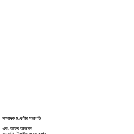
সম্পাদক মণ্ডলীর সভাপতি
এড. জাফর আহমেদ
সভাপতি, টাঙ্গাইল প্রেস ক্লাব