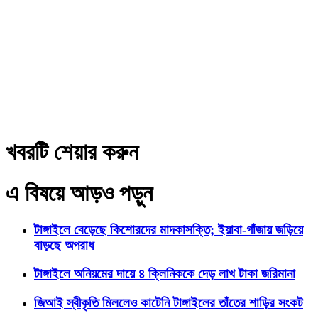
খবরটি শেয়ার করুন
এ বিষয়ে আড়ও পড়ুন
টাঙ্গাইলে বেড়েছে কিশোরদের মাদকাসক্তি; ইয়াবা-গাঁজায় জড়িয়ে
বাড়ছে অপরাধ
টাঙ্গাইলে অনিয়মের দায়ে ৪ ক্লিনিককে দেড় লাখ টাকা জরিমানা
জিআই স্বীকৃতি মিললেও কাটেনি টাঙ্গাইলের তাঁতের শাড়ির সংকট