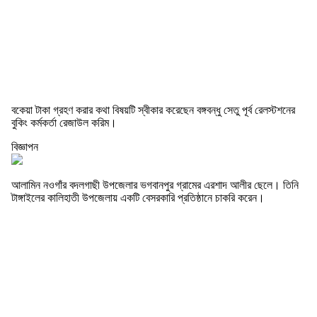
বকেয়া টাকা গ্রহণ করার কথা বিষয়টি স্বীকার করেছেন বঙ্গবন্ধু সেতু পূর্ব রেলস্টশনের
বুকিং কর্মকর্তা রেজাউল করিম।
বিজ্ঞাপন
আলামিন নওগাঁর বদলগাছী উপজেলার ভগবানপুর গ্রামের এরশাদ আলীর ছেলে। তিনি
টাঙ্গাইলের কালিহাতী উপজেলায় একটি বেসরকারি প্রতিষ্ঠানে চাকরি করেন।