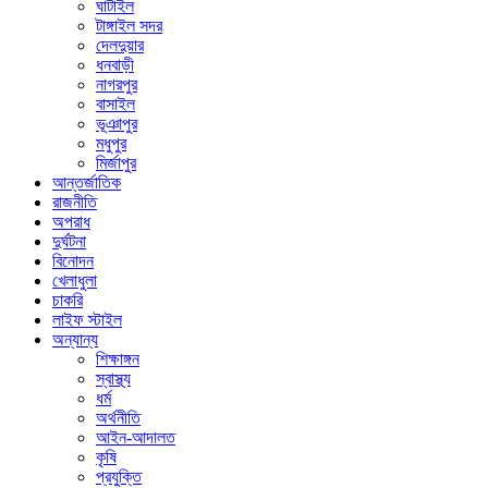
ঘাটাইল
টাঙ্গাইল সদর
দেলদুয়ার
ধনবাড়ী
নাগরপুর
বাসাইল
ভূঞাপুর
মধুপুর
মির্জাপুর
আন্তর্জাতিক
রাজনীতি
অপরাধ
দুর্ঘটনা
বিনোদন
খেলাধুলা
চাকরি
লাইফ স্টাইল
অন্যান্য
শিক্ষাঙ্গন
স্বাস্থ্য
ধর্ম
অর্থনীতি
আইন-আদালত
কৃষি
প্রযুক্তি