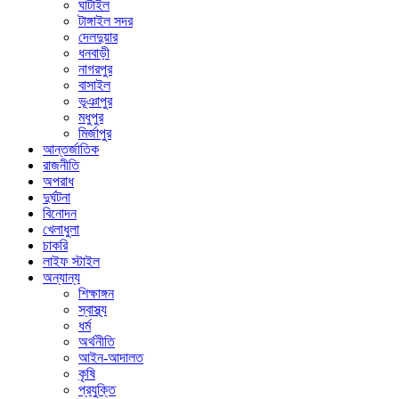
ঘাটাইল
টাঙ্গাইল সদর
দেলদুয়ার
ধনবাড়ী
নাগরপুর
বাসাইল
ভূঞাপুর
মধুপুর
মির্জাপুর
আন্তর্জাতিক
রাজনীতি
অপরাধ
দুর্ঘটনা
বিনোদন
খেলাধুলা
চাকরি
লাইফ স্টাইল
অন্যান্য
শিক্ষাঙ্গন
স্বাস্থ্য
ধর্ম
অর্থনীতি
আইন-আদালত
কৃষি
প্রযুক্তি