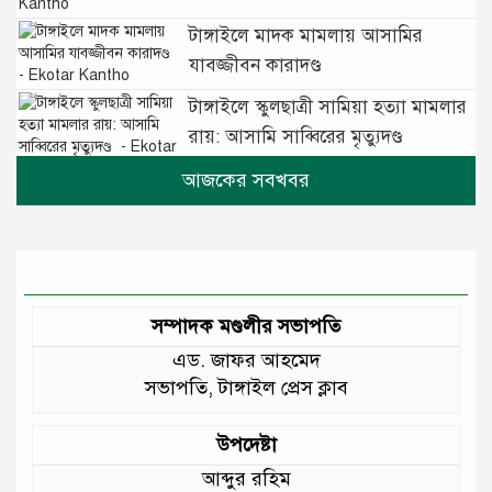
টাঙ্গাইলে মাদক মামলায় আসামির
যাবজ্জীবন কারাদণ্ড
টাঙ্গাইলে স্কুলছাত্রী সামিয়া হত্যা মামলার
রায়: আসামি সাব্বিরের মৃত্যুদণ্ড
টানা বৃষ্টিতে টাঙ্গাইলে বিপর্যস্ত জনজীবন
মুঘল প্রেমের ঐতিহ্যের খাবার বাকরখানি
এখন টাঙ্গাইলে
সম্পাদক মণ্ডলীর সভাপতি
এড. জাফর আহমেদ
জেলার মানুষের উন্নত স্বাস্থ্যসেবায় সর্বোচ্চ
সভাপতি, টাঙ্গাইল প্রেস ক্লাব
গুরুত্ব দিয়ে কাজ করছি: প্রতিমন্ত্রী টুকু
উপদেষ্টা
আমাদের চার পাশে ব্যাঙের ছাতার মতো
আব্দুর রহিম
গড়ে উঠছে মাদ্রাসা ও কিন্ডার গার্ডেন