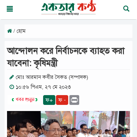
/ হোম
সোমবার,
১০
অগাস্ট
আন্দোলন করে নির্বাচনকে ব্যাহত করা
২০২৬
২৬
যাবেনা: কৃষিমন্ত্রী
শ্রাবণ
১৪৩৩
বঙ্গাব্দ
মোঃ আরমান কবীর সৈকত (সম্পাদক)
১০:৫৬ পিএম, ২৭ মে ২০২৩
মূলপাতা
Print
ফ+
ফ -
জাতীয়
দেশের
খবর
আমাদের