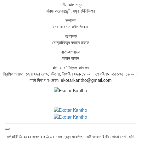
শামীম আল মামুন
স্টাফ করেসপন্ডেন্ট, যমুনা টেলিভিশন
সম্পাদক
মোঃ আরমান কবীর সৈকত
প্রকাশক
মোস্তাফিজুর রহমান মারুফ
বার্তা-সম্পাদক
সাহান হাসান
বার্তা ও বাণিজ্যিক কার্যালয়
প্রিমিও প্লাজা, জেলা সদর রোড, বটতলা, টাঙ্গাইল সদর-১৯০০ । মোবাইলঃ- ০১৮১৭৫০১৬০০ ।
বার্তা বিভাগ ই-মেইলঃ ekotarkantho@gmail.com
কপিরাইট © ২০২২ একতার কণ্ঠ এর সকল স্বত্ব সংরক্ষিত। এই ওয়েবসাইটের কোনো লেখা, ছবি,