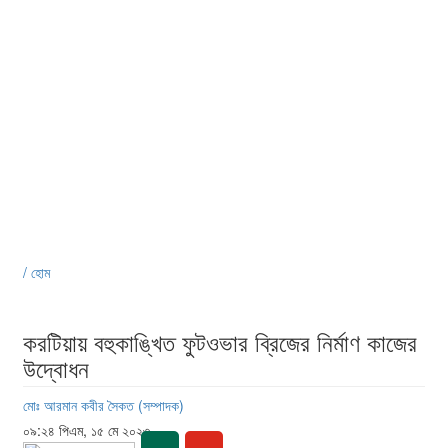
/ হোম
করটিয়ায় বহুকাঙ্খিত ফুটওভার ব্রিজের নির্মাণ কাজের
উদ্বোধন
মোঃ আরমান কবীর সৈকত (সম্পাদক)
০৯:২৪ পিএম, ১৫ মে ২০২৩