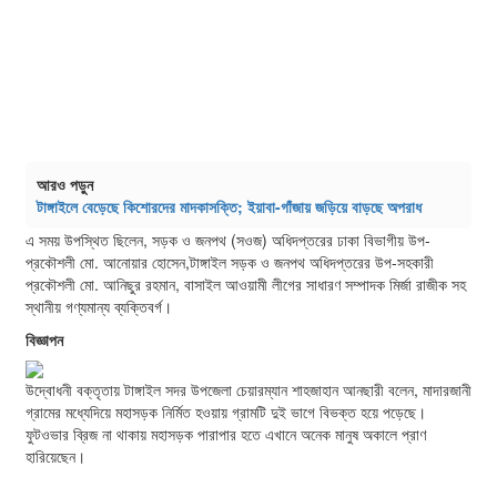
আরও পড়ুন
টাঙ্গাইলে বেড়েছে কিশোরদের মাদকাসক্তি; ইয়াবা-গাঁজায় জড়িয়ে বাড়ছে অপরাধ
এ সময় উপস্থিত ছিলেন, সড়ক ও জনপথ (সওজ) অধিদপ্তরের ঢাকা বিভাগীয় উপ-
প্রকৌশলী মো. আনোয়ার হোসেন,টাঙ্গাইল সড়ক ও জনপথ অধিদপ্তরের উপ-সহকারী
প্রকৌশলী মো. আনিছুর রহমান, বাসাইল আওয়ামী লীগের সাধারণ সম্পাদক মির্জা রাজীক সহ
স্থানীয় গণ্যমান্য ব্যক্তিবর্গ।
বিজ্ঞাপন
উদ্বোধনী বক্তৃতায় টাঙ্গাইল সদর উপজেলা চেয়ারম্যান শাহজাহান আনছারী বলেন, মাদারজানী
গ্রামের মধ্যেদিয়ে মহাসড়ক নির্মিত হওয়ায় গ্রামটি দুই ভাগে বিভক্ত হয়ে পড়েছে।
ফুটওভার ব্রিজ না থাকায় মহাসড়ক পারাপার হতে এখানে অনেক মানুষ অকালে প্রাণ
হারিয়েছেন।