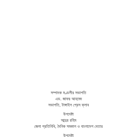
সম্পাদক মণ্ডলীর সভাপতি
এড. জাফর আহমেদ
সভাপতি, টাঙ্গাইল প্রেস ক্লাব
উপদেষ্টা
আব্দুর রহিম
জেলা প্রতিনিধি, দৈনিক সমকাল ও বাংলাদেশ বেতার
উপদেষ্টা