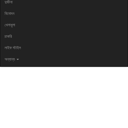
দুর্ঘটনা
বিনোদন
খেলাধুলা
চাকরি
লাইফ স্টাইল
অন্যান্য