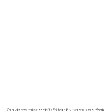
তিনি আরোও বলেন, এছাড়াও এলাকাবাসীর দীর্ঘদিনের দাবি ও আন্দোলনের ফসল এ ফুটওভার