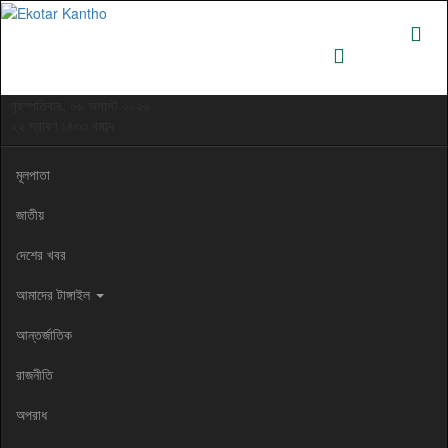
বৃহস্পতিবার, ০৬ অগাস্ট ২০২৬
২২ শ্রাবণ ১৪৩৩ বঙ্গাব্দ
মূলপাতা
জাতীয়
দেশের খবর
আমাদের টাঙ্গাইল
আন্তর্জাতিক
রাজনীতি
অপরাধ