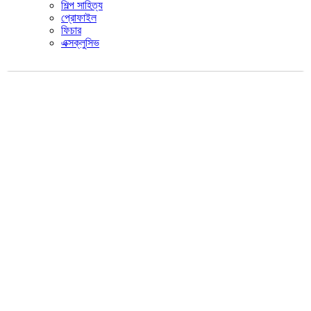
শিল্প সাহিত্য
প্রোফাইল
ফিচার
এক্সক্লুসিভ