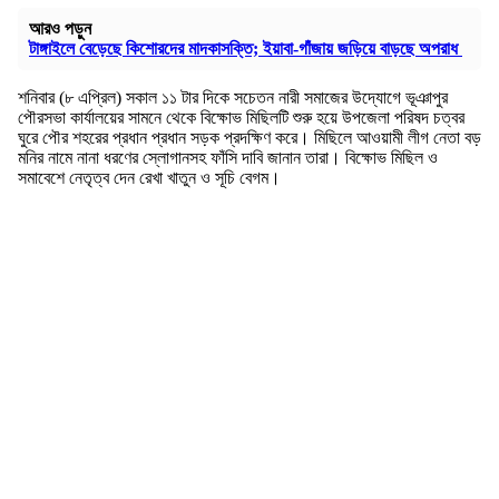
আরও পড়ুন
টাঙ্গাইলে বেড়েছে কিশোরদের মাদকাসক্তি; ইয়াবা-গাঁজায় জড়িয়ে বাড়ছে অপরাধ
শনিবার (৮ এপ্রিল) সকাল ১১ টার দিকে সচেতন নারী সমাজের উদ্যোগে ভূঞাপুর
পৌরসভা কার্যালয়ের সামনে থেকে বিক্ষোভ মিছিলটি শুরু হয়ে উপজেলা পরিষদ চত্বর
ঘুরে পৌর শহরের প্রধান প্রধান সড়ক প্রদক্ষিণ করে। মিছিলে আওয়ামী লীগ নেতা বড়
মনির নামে নানা ধরণের স্লোগানসহ ফাঁসি দাবি জানান তারা। বিক্ষোভ মিছিল ও
সমাবেশে নেতৃত্ব দেন রেখা খাতুন ও সূচি বেগম।