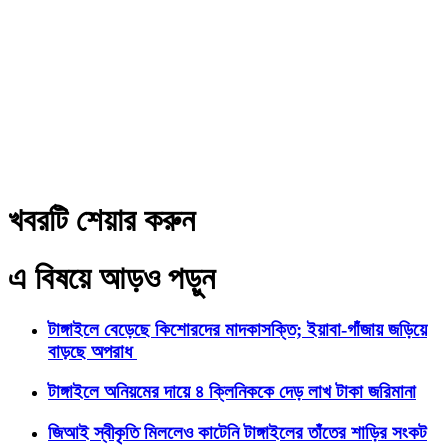
খবরটি শেয়ার করুন
এ বিষয়ে আড়ও পড়ুন
টাঙ্গাইলে বেড়েছে কিশোরদের মাদকাসক্তি; ইয়াবা-গাঁজায় জড়িয়ে
বাড়ছে অপরাধ
টাঙ্গাইলে অনিয়মের দায়ে ৪ ক্লিনিককে দেড় লাখ টাকা জরিমানা
জিআই স্বীকৃতি মিললেও কাটেনি টাঙ্গাইলের তাঁতের শাড়ির সংকট