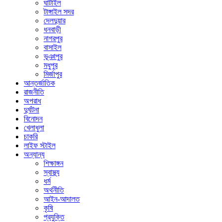
ঘাটাইল
টাঙ্গাইল সদর
দেলদুয়ার
ধনবাড়ী
নাগরপুর
বাসাইল
ভূঞাপুর
মধুপুর
মির্জাপুর
আন্তর্জাতিক
রাজনীতি
অপরাধ
দুর্ঘটনা
বিনোদন
খেলাধুলা
চাকরি
লাইফ স্টাইল
অন্যান্য
শিক্ষাঙ্গন
স্বাস্থ্য
ধর্ম
অর্থনীতি
আইন-আদালত
কৃষি
প্রযুক্তি