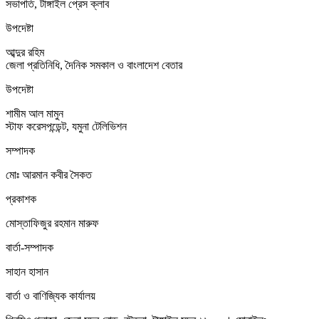
সভাপতি, টাঙ্গাইল প্রেস ক্লাব
উপদেষ্টা
আব্দুর রহিম
জেলা প্রতিনিধি, দৈনিক সমকাল ও বাংলাদেশ বেতার
উপদেষ্টা
শামীম আল মামুন
স্টাফ করেসপন্ডেন্ট, যমুনা টেলিভিশন
সম্পাদক
মোঃ আরমান কবীর সৈকত
প্রকাশক
মোস্তাফিজুর রহমান মারুফ
বার্তা-সম্পাদক
সাহান হাসান
বার্তা ও বাণিজ্যিক কার্যালয়