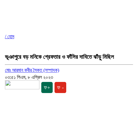
/ হোম
ভূঞাপুরে বড় মনিকে গ্রেফতার ও ফাঁসির দাবিতে ঝাঁড়ু মিছিল
মোঃ আরমান কবীর সৈকত (সম্পাদক)
০৩:৫১ পিএম, ৮ এপ্রিল ২০২৩
ফ+
ফ -