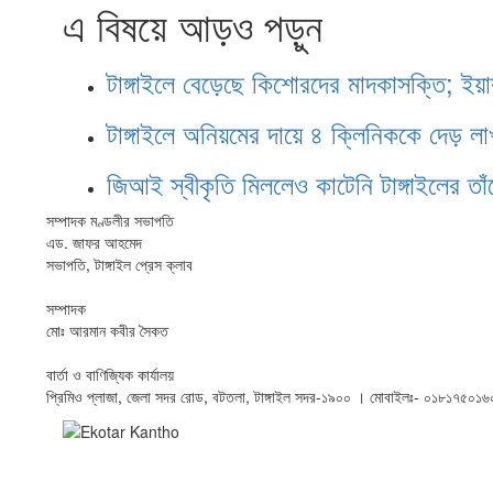
এ বিষয়ে আড়ও পড়ুন
টাঙ্গাইলে বেড়েছে কিশোরদের মাদকাসক্তি; ইয়
টাঙ্গাইলে অনিয়মের দায়ে ৪ ক্লিনিককে দেড় লা
জিআই স্বীকৃতি মিললেও কাটেনি টাঙ্গাইলের তা
সম্পাদক মণ্ডলীর সভাপতি
এড. জাফর আহমেদ
সভাপতি, টাঙ্গাইল প্রেস ক্লাব
সম্পাদক
মোঃ আরমান কবীর সৈকত
বার্তা ও বাণিজ্যিক কার্যালয়
প্রিমিও প্লাজা, জেলা সদর রোড, বটতলা, টাঙ্গাইল সদর-১৯০০ । মোবাইলঃ- ০১৮১৭