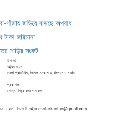
াবা-গাঁজায় জড়িয়ে বাড়ছে অপরাধ
খ টাকা জরিমানা
ঁতের শাড়ির সংকট
উপদেষ্টা
আব্দুর রহিম
জেলা প্রতিনিধি, দৈনিক সমকাল ও বাংলাদেশ বেতার
প্রকাশক
মোস্তাফিজুর রহমান মারুফ
৫০১৬০০ । বার্তা বিভাগ ই-মেইলঃ ekotarkantho@gmail.com