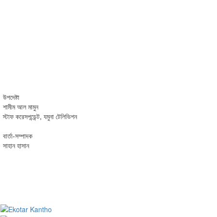
উপদেষ্টা
শামীম আল মামুন
স্টাফ করেসপন্ডেন্ট, যমুনা টেলিভিশন
বার্তা-সম্পাদক
সাহান হাসান