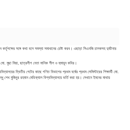
কর্তৃপক্ষের সঙ্গে কথা বলে সমস্যা সমাধানের চেষ্টা করব। এছাড়া সিএনজি চালকসহ দুর্ঘটনার
 মো. মুছা মিয়া, ছাত্রলীগ নেতা মানিক শীল ও হুমায়ূন কবির।
বিদ্যালয়ের দ্বিতীয় গেটের কাছে গণিত বিভাগের প্রথম বর্ষের প্রথম সেমিস্টারের শিক্ষার্থী মো.
 শেখ মুজিবুর রহমান মেডিক্যাল বিশ্ববিদ্যালয়ে ভর্তি করা হয়। সেখানে ইমনের মাথায়