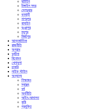
ঘাটাইল
টাঙ্গাইল সদর
দেলদুয়ার
ধনবাড়ী
নাগরপুর
বাসাইল
ভূঞাপুর
মধুপুর
মির্জাপুর
আন্তর্জাতিক
রাজনীতি
অপরাধ
দুর্ঘটনা
বিনোদন
খেলাধুলা
চাকরি
লাইফ স্টাইল
অন্যান্য
শিক্ষাঙ্গন
স্বাস্থ্য
ধর্ম
অর্থনীতি
আইন-আদালত
কৃষি
প্রযুক্তি