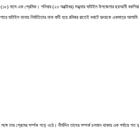
দয় (১৮) নামে এক প্রেমিক। শনিবার (২৩ অক্টোবর) সন্ধ্যায় ঘাটাইল উপজেলার ছয়আনী বকশিয
ারে ঘাটাইল থানায় নির্যাতিতার নানা বাদী হয়ে রবিবার রাতেই বখাটে হৃদয়কে একমাত্র আসাম
 সঙ্গে তার প্রেমের সর্ম্পক গড়ে ওঠে। দীর্ঘদিন তাদের সম্পর্ক চলমান থাকার এক পর্যায়ে গত দ