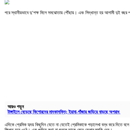
পরে স্থানীয়ভাবে দু’পক্ষ মিলে সমঝোতায় পৌঁছায়। এবং সিদ্ধান্ত হয় আগামী দুই বছর 
আরও পড়ুন
টাঙ্গাইলে বেড়েছে কিশোরদের মাদকাসক্তি; ইয়াবা-গাঁজায় জড়িয়ে বাড়ছে অপরাধ
এদিকে প্রেমিক হৃদয় কিছুদিন যেতে না যেতেই প্রেমিকাকে পড়ালেখা বন্ধ করে দিতে বলে 
ক্ষিপ্ত হয়ে ওঠে। এক পর্যায়ে কথা না শুনলে তাকে মেরে ফেলার হুমকি দেয়।