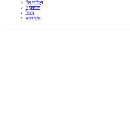
শিল্প সাহিত্য
প্রোফাইল
ফিচার
এক্সক্লুসিভ