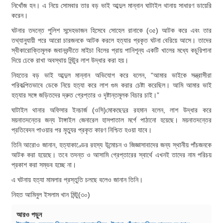
নিখোঁজ হন। এ নিয়ে সোমবার তার বড় ভাই আব্দুল মান্নান ঘাটাইল থানায় সাধারণ ডায়েরি
করেন।
ঘটনার তদন্তে পুলিশ সন্দেহভাজন হিসেবে সোহেল রানাকে (৩৫) আটক করে এবং তার
তথ্যানুযায়ী পরে আরো চারজনকে আটক করলে হত্যার প্রকৃত ঘটনা বেরিয়ে আসে। তাদের
স্বীকারোক্তিমূলক জবানবন্দীতে মাইচা বিলের প্রায় পানিশূন্য একটি খালের মধ্যে কচুরিপানা
দিয়ে ঢেকে রাখা অবস্থায় মিন্টুর লাশ উদ্ধার করা হয়।
নিহতের বড় ভাই আব্দুল মান্নান অভিযোগ করে বলেন, “আমার ভাইকে সন্ত্রাসীরা
পরিকল্পিতভাবে ডেকে নিয়ে হত্যা করে লাশ গুম করার চেষ্টা করেছিল। আমি আমার ভাই
হত্যার সঙ্গে জড়িতদের দ্রুত গ্রেপ্তার ও দৃষ্টান্তমূলক বিচার চাই।”
ঘাটাইল থানার অফিসার ইনচার্জ (ওসি)মোকছেদুর রহমান বলেন, লাশ উদ্ধার করে
ময়নাতদন্তের জন্য টাঙ্গাইল জেনারেল হাসপাতাল মর্গে পাঠানো হয়েছে। ময়নাতদন্তের
প্রতিবেদন পাওয়ার পর মৃত্যুর প্রকৃত কারণ নিশ্চিত হওয়া যাবে।
তিনি আরোও জানান, হত্যাকাণ্ডের রহস্য উন্মোচন ও জিজ্ঞাসাবাদের জন্য স্থানীয় পাঁচজনকে
আটক করা হয়েছে। তবে তদন্ত ও আসামি গ্রেপ্তারের স্বার্থে এখনই তাদের নাম পরিচয়
প্রকাশ করা সম্ভব হচ্ছে না।
এ ঘটনায় হত্যা মামলার প্রস্তুতি চলছে বলেও জানান তিনি।
নিহত আমিনুল ইসলাম খান মিন্টু(৩০)
আরও পড়ুন