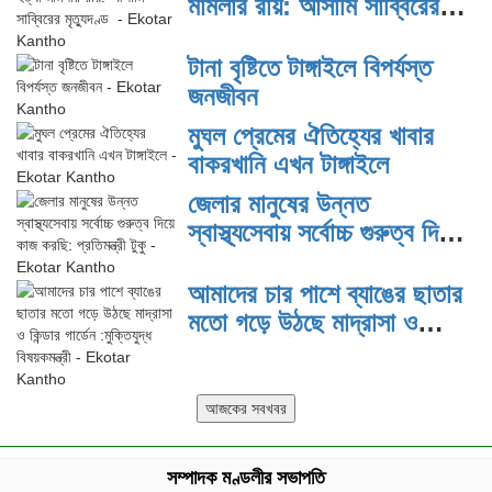
মামলার রায়: আসামি সাব্বিরের
মৃত্যুদণ্ড
টানা বৃষ্টিতে টাঙ্গাইলে বিপর্যস্ত
জনজীবন
মুঘল প্রেমের ঐতিহ্যের খাবার
বাকরখানি এখন টাঙ্গাইলে
জেলার মানুষের উন্নত
স্বাস্থ্যসেবায় সর্বোচ্চ গুরুত্ব দিয়ে
কাজ করছি: প্রতিমন্ত্রী টুকু
আমাদের চার পাশে ব্যাঙের ছাতার
মতো গড়ে উঠছে মাদ্রাসা ও
কিন্ডার গার্ডেন :মুক্তিযুদ্ধ
বিষয়কমন্ত্রী
সম্পাদক মণ্ডলীর সভাপতি