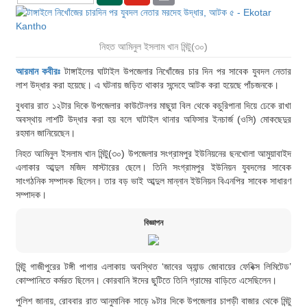
নিহত আমিনুল ইসলাম খান মিন্টু(৩০)
আরমান কবীরঃ
টাঙ্গাইলের ঘাটাইল উপজেলার নিখোঁজের চার দিন পর সাবেক যুবদল নেতার
লাশ উদ্ধার করা হয়েছে। এ ঘটনায় জড়িত থাকার সন্দেহে আটক করা হয়েছে পাঁচজনকে।
বুধবার রাত ১২টার দিকে উপজেলার কাউটেনগর মাছুয়া বিল থেকে কচুরিপানা দিয়ে ঢেকে রাখা
অবস্থায় লাশটি উদ্ধার করা হয় বলে ঘাটাইল থানার অফিসার ইনচার্জ (ওসি) মোকছেদুর
রহমান জানিয়েছেন।
নিহত আমিনুল ইসলাম খান মিন্টু(৩০) উপজেলার সংগ্রামপুর ইউনিয়নের ছনখোলা আমুয়াবাইদ
এলাকার আব্দুল মজিদ মাস্টারের ছেলে। তিনি সংগ্রামপুর ইউনিয়ন যুবদলের সাবেক
সাংগঠনিক সম্পাদক ছিলেন। তার বড় ভাই আব্দুল মান্নান ইউনিয়ন বিএনপির সাবেক সাধারণ
সম্পাদক।
বিজ্ঞাপন
মিন্টু গাজীপুরের টঙ্গী পাগার এলাকায় অবস্থিত ‘জাবের অ্যান্ড জোবায়ের ফেবিক্স লিমিটেড’
কোম্পানিতে কর্মরত ছিলেন। কোরবানি ঈদের ছুটিতে তিনি গ্রামের বাড়িতে এসেছিলেন।
পুলিশ জানায়, রোববার রাত আনুমানিক সাড়ে ৯টার দিকে উপজেলার চাপড়ী বাজার থেকে মিন্টু