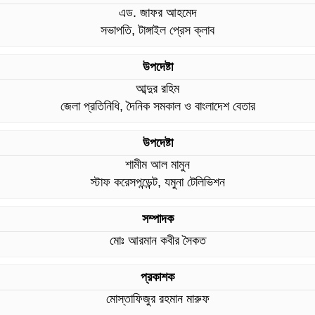
এড. জাফর আহমেদ
সভাপতি, টাঙ্গাইল প্রেস ক্লাব
উপদেষ্টা
আব্দুর রহিম
জেলা প্রতিনিধি, দৈনিক সমকাল ও বাংলাদেশ বেতার
উপদেষ্টা
শামীম আল মামুন
স্টাফ করেসপন্ডেন্ট, যমুনা টেলিভিশন
সম্পাদক
মোঃ আরমান কবীর সৈকত
প্রকাশক
মোস্তাফিজুর রহমান মারুফ