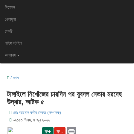
বিনোদন
খেলাধুলা
চাকরি
লাইফ স্টাইল
অন্যান্য
/ হোম
টাঙ্গাইলে নিখোঁজের চারদিন পর যুবদল নেতার মরদেহ
উদ্ধার, আটক ৫
মোঃ আরমান কবীর সৈকত (সম্পাদক)
০৬:৫৩ পিএম, ৪ জুন ২০২৬
Print
ফ+
ফ -