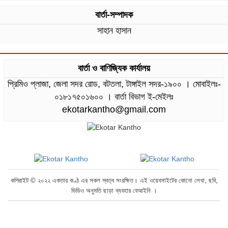
বার্তা-সম্পাদক
সাহান হাসান
বার্তা ও বাণিজ্যিক কার্যালয়
প্রিমিও প্লাজা, জেলা সদর রোড, বটতলা, টাঙ্গাইল সদর-১৯০০ । মোবাইলঃ-
০১৮১৭৫০১৬০০ । বার্তা বিভাগ ই-মেইলঃ
ekotarkantho@gmail.com
কপিরাইট © ২০২২ একতার কণ্ঠ এর সকল স্বত্ব সংরক্ষিত। এই ওয়েবসাইটের কোনো লেখা, ছবি,
ভিডিও অনুমতি ছাড়া ব্যবহার বেআইনি ।
যোগাযোগ
প্রাইভেসি
আমাদের পরিবার