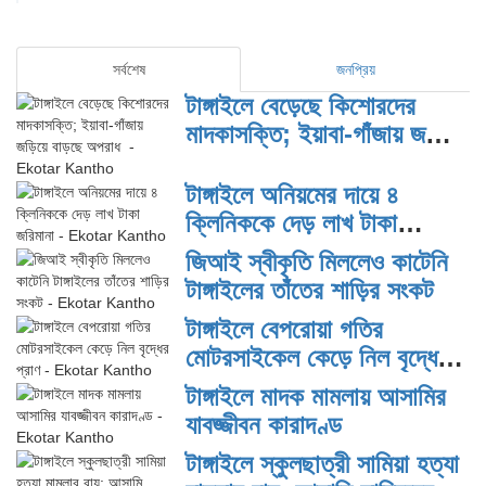
সর্বশেষ
জনপ্রিয়
টাঙ্গাইলে বেড়েছে কিশোরদের
মাদকাসক্তি; ইয়াবা-গাঁজায় জড়িয়ে
বাড়ছে অপরাধ
টাঙ্গাইলে অনিয়মের দায়ে ৪
ক্লিনিককে দেড় লাখ টাকা
জরিমানা
জিআই স্বীকৃতি মিললেও কাটেনি
টাঙ্গাইলের তাঁতের শাড়ির সংকট
টাঙ্গাইলে বেপরোয়া গতির
মোটরসাইকেল কেড়ে নিল বৃদ্ধের
প্রাণ
টাঙ্গাইলে মাদক মামলায় আসামির
যাবজ্জীবন কারাদণ্ড
টাঙ্গাইলে স্কুলছাত্রী সামিয়া হত্যা