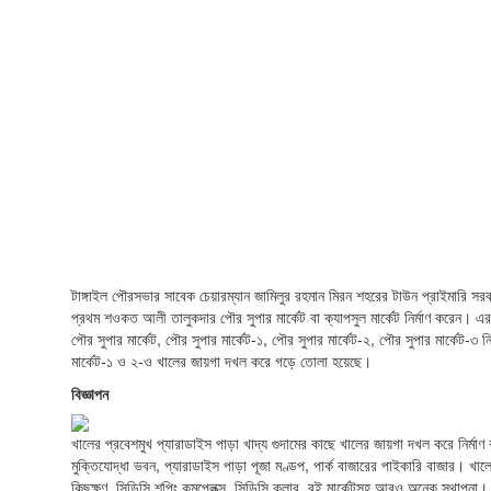
টাঙ্গাইল পৌরসভার সাবেক চেয়ারম্যান জামিলুর রহমান মিরন শহরের টাউন প্রাইমারি সর
প্রথম শওকত আলী তালুকদার পৌর সুপার মার্কেট বা ক্যাপসুল মার্কেট নির্মাণ করেন। এরপ
পৌর সুপার মার্কেট, পৌর সুপার মার্কেট-১, পৌর সুপার মার্কেট-২, পৌর সুপার মার্কেট-৩ 
মার্কেট-১ ও ২-ও খালের জায়গা দখল করে গড়ে তোলা হয়েছে।
বিজ্ঞাপন
খালের প্রবেশমুখ প্যারাডাইস পাড়া খাদ্য গুদামের কাছে খালের জায়গা দখল করে নির্মা
মুক্তিযোদ্ধা ভবন, প্যারাডাইস পাড়া পূজা মণ্ডপ, পার্ক বাজারের পাইকারি বাজার। খালে
কিছুক্ষণ, সিডিসি শপিং কমপ্লেক্স, সিডিসি ক্লাব, বই মার্কেটসহ আরও অনেক স্থাপনা।