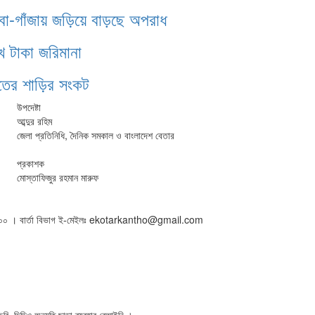
াবা-গাঁজায় জড়িয়ে বাড়ছে অপরাধ
খ টাকা জরিমানা
ঁতের শাড়ির সংকট
উপদেষ্টা
আব্দুর রহিম
জেলা প্রতিনিধি, দৈনিক সমকাল ও বাংলাদেশ বেতার
প্রকাশক
মোস্তাফিজুর রহমান মারুফ
৫০১৬০০ । বার্তা বিভাগ ই-মেইলঃ ekotarkantho@gmail.com
ি, ভিডিও অনুমতি ছাড়া ব্যবহার বেআইনি ।