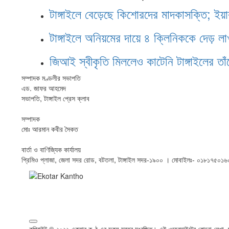
টাঙ্গাইলে বেড়েছে কিশোরদের মাদকাসক্তি; ইয়
টাঙ্গাইলে অনিয়মের দায়ে ৪ ক্লিনিককে দেড় লা
জিআই স্বীকৃতি মিললেও কাটেনি টাঙ্গাইলের তা
সম্পাদক মণ্ডলীর সভাপতি
এড. জাফর আহমেদ
সভাপতি, টাঙ্গাইল প্রেস ক্লাব
সম্পাদক
মোঃ আরমান কবীর সৈকত
বার্তা ও বাণিজ্যিক কার্যালয়
প্রিমিও প্লাজা, জেলা সদর রোড, বটতলা, টাঙ্গাইল সদর-১৯০০ । মোবাইলঃ- ০১৮১৭
কপিরাইট © ২০২২ একতার কণ্ঠ এর সকল স্বত্ব সংরক্ষিত। এই ওয়েবসাইটের কোনো লেখা, ছব