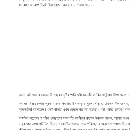
যানবাহনের চাপে ভিক্টোরিয়া রোডে যান চলাচল প্রায় অচল।
আগে এই খালের মাধ্যমেই শহরের বৃষ্টির পানি লৌহজং নদী ও বিল ঘারিন্দায় গিয়ে পড়ত। 
দখলের বিষয়ে ক্ষোভ প্রকাশ করে প্যারাডাইস পাড়ার সুবল গৌড় ও হারাধন শীল জানান,
ব্যবসায়ীরা আসতেন। সেই খালটি এখন ড্রেনে পরিণত হয়েছে। পচা পানির দুর্গন্ধে খালে
টাঙ্গাইল সচেতন নাগরিক ফোরামের সভাপতি আকিবুর রহমান ইকবাল বলেন, আমরা যখন প্রা
বাবুর খাল নামে পরিচিত ছিল। তৎকালীন শহরের পণ্য পরিবহনের অন্যতম মাধ্যম ছিল এই শ
পুঁতিগন্ধময় নালায় পরিণত হয়েছে। টাঙ্গাইলের সচেতন নাগরিক ফোরামের পক্ষ থেকে অবি