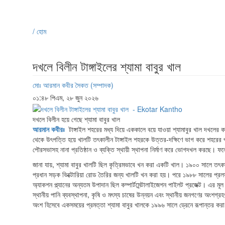
/ হোম
দখলে বিলীন টাঙ্গাইলের শ্যামা বাবুর খাল
মোঃ আরমান কবীর সৈকত (সম্পাদক)
০১:৪৮ পিএম, ২৮ জুন ২০২৬
দখলে বিলীন হয়ে গেছে শ্যামা বাবুর খাল
আরমান কবীরঃ
টাঙ্গাইল শহরের মধ্য দিয়ে এককালে বয়ে যাওয়া শ্যামাবুর খাল দখলের ক
থেকে উৎপত্তি হয়ে খালটি তৎকালীন টাঙ্গাইল শহরকে উত্তর-দক্ষিণে ভাগ করে শহরের পূর্ব
পৌরসভাসহ নানা প্রতিষ্ঠান ও ব্যক্তি স্থায়ী স্থাপনা নির্মাণ করে ভোগদখল করছে। ফল
জানা যায়, শ্যামা বাবুর খালটি ছিল কৃত্রিমভাবে খন করা একটি খাল। ১৯০০ সালে তৎকালী
প্রধান সড়ক ভিক্টোরিয়া রোড তৈরির জন্য খালটি খন করা হয়। পরে ১৯৮৮ সালের প্রলয়ঙ্
অ্যাকশন প্ল্যানের অন্যতম উপাদান ছিল কম্পার্টমেন্টালাইজেশন পাইলট প্রজেক্ট। এর মূল লক্
স্থানীয় পানি ব্যবস্থাপনা, কৃষি ও মৎস্য চাষের উন্নয়ন এবং স্থানীয় জনগণের অংশগ্রহণ 
অংশ হিসেবে একসময়ের প্রমত্তা শ্যামা বাবুর খালকে ১৯৯৬ সালে ড্রেনে রূপান্তর ক