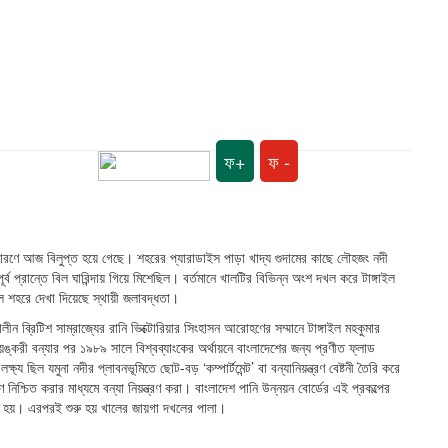
ফ+
ফ -
ারণে আজ বিলুপ্ত হয়ে গেছে। শহরের প্যারাডাইস পাড়া খাদ্য গুদামের কাছে লৌহজং নদী
 প্রান্তে বিল ঘারিন্দায় গিয়ে মিশেছিল। বর্তমানে খালটির বিভিন্ন অংশ দখল করে টাঙ্গাইল
ে শহরে দেখা দিয়েছে স্থায়ী জলাবদ্ধতা।
ন ব্রিটিশ সাম্রাজ্যের রানি ভিক্টোরিয়ার সিংহাসন আরোহণের সম্মানে টাঙ্গাইল মহকুমার
করী বন্যার পর ১৯৮৯ সালে বিশ্বব্যাংকের অর্থায়নে বাংলাদেশের জন্য প্রণীত ফ্লাড
ষ্য ছিল যমুনা নদীর প্লাবনভূমিতে ছোট-বড় ‘কম্পার্টমেন্ট’ বা বন্যানিয়ন্ত্রণ বেষ্টনী তৈরি করে
নিশ্চিত করার মাধ্যমে বন্যা নিয়ন্ত্রণ করা। বাংলাদেশ পানি উন্নয়ন বোর্ডের এই প্রকল্পের
রা হয়। এরপরই শুরু হয় খালের জায়গা দখলের পালা।