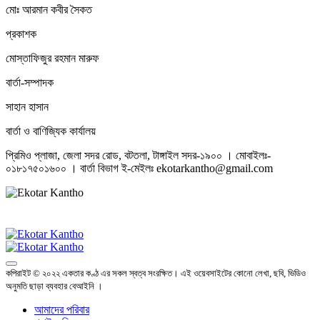
মোঃ আরমান কবীর সৈকত
প্রকাশক
মোস্তাফিজুর রহমান মারুফ
বার্তা-সম্পাদক
সাহান হাসান
বার্তা ও বাণিজ্যিক কার্যালয়
প্রিমিও প্লাজা, জেলা সদর রোড, বটতলা, টাঙ্গাইল সদর-১৯০০ । মোবাইলঃ-
০১৮১৭৫০১৬০০ । বার্তা বিভাগ ই-মেইলঃ ekotarkantho@gmail.com
কপিরাইট © ২০২২ একতার কণ্ঠ এর সকল স্বত্ব সংরক্ষিত। এই ওয়েবসাইটের কোনো লেখা, ছবি, ভিডিও
অনুমতি ছাড়া ব্যবহার বেআইনি ।
আমাদের পরিবার