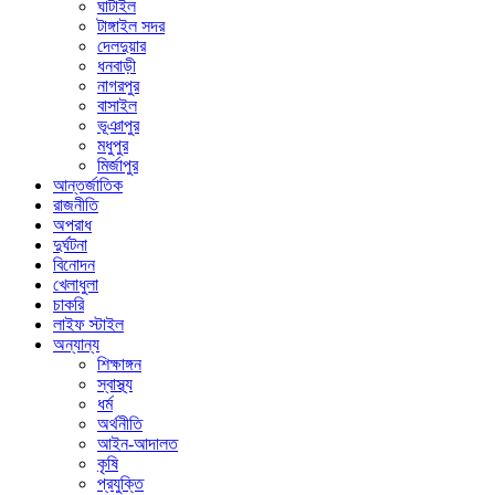
ঘাটাইল
টাঙ্গাইল সদর
দেলদুয়ার
ধনবাড়ী
নাগরপুর
বাসাইল
ভূঞাপুর
মধুপুর
মির্জাপুর
আন্তর্জাতিক
রাজনীতি
অপরাধ
দুর্ঘটনা
বিনোদন
খেলাধুলা
চাকরি
লাইফ স্টাইল
অন্যান্য
শিক্ষাঙ্গন
স্বাস্থ্য
ধর্ম
অর্থনীতি
আইন-আদালত
কৃষি
প্রযুক্তি