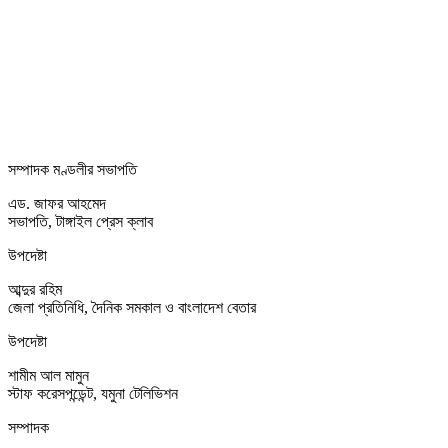
সম্পাদক মণ্ডলীর সভাপতি
এড. জাফর আহমেদ
সভাপতি, টাঙ্গাইল প্রেস ক্লাব
উপদেষ্টা
আব্দুর রহিম
জেলা প্রতিনিধি, দৈনিক সমকাল ও বাংলাদেশ বেতার
উপদেষ্টা
শামীম আল মামুন
স্টাফ করেসপন্ডেন্ট, যমুনা টেলিভিশন
সম্পাদক