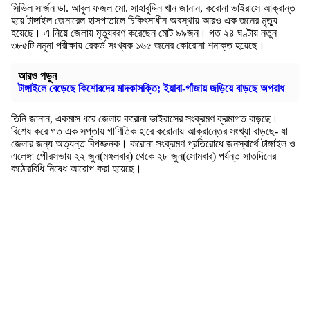
সিভিল সার্জন ডা. আবুল ফজল মো. সাহাবুদ্দিন খান জানান, করোনা ভাইরাসে আক্রান্ত
হয়ে টাঙ্গাইল জেনারেল হাসপাতালে চিকিৎসাধীন অবস্থায় আরও এক জনের মৃত্যু
হয়েছে। এ নিয়ে জেলায় মৃত্যুবরণ করেছেন মোট ৯৯জন। গত ২৪ ঘণ্টায় নতুন
৩৮৫টি নমুনা পরীক্ষায় রেকর্ড সংখ্যক ১৬৫ জনের কোরোনা শনাক্ত হয়েছে।
আরও পড়ুন
টাঙ্গাইলে বেড়েছে কিশোরদের মাদকাসক্তি; ইয়াবা-গাঁজায় জড়িয়ে বাড়ছে অপরাধ
তিনি জানান, একমাস ধরে জেলায় করোনা ভাইরাসের সংক্রমণ ক্রমাগত বাড়ছে।
বিশেষ করে গত এক সপ্তায় গাণিতিক হারে করোনায় আক্রান্তের সংখ্যা বাড়ছে- যা
জেলার জন্য অত্যন্ত বিপজ্জনক। করোনা সংক্রমণ প্রতিরোধে জনস্বার্থে টাঙ্গাইল ও
এলেঙ্গা পৌরসভায় ২২ জুন(মঙ্গলবার) থেকে ২৮ জুন(সোমবার) পর্যন্ত সাতদিনের
কঠোরবিধি নিষেধ আরোপ করা হয়েছে।