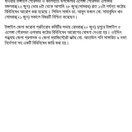
যাওয়ায় টাঙ্গাইল পৌরসভা ও কালিহাতী উপজেলার এলেঙ্গা পৌরসভা এলাকায়
মঙ্গলবার(২২ জুন) ভোর ৬টা থেকে আগামি ২৮ জুন(সোমবার) রাত ১২টা পর্যন্ত কঠোর
বিধিনিষেধ আরোপ করা হয়েছে। সিভিল সার্জন ডা. আবুল ফজল মো. সাহাবুদ্দিন খান
সোমবার(২১ জুন) সকালে বিষয়টি নিশ্চিত করেছেন।
টাঙ্গাইল জেলা করোনা প্রতিরোধ কমিটির সভায় রোববার(২০ জুন) দুপুরে টাঙ্গাইল ও
এলেঙ্গা পৌরসভা এলাকায় কঠোর বিধিনিষেধ আরোপের ঘোষণা দেওয়া হয়। ওইদিন
সন্ধ্যায় জেলা প্রশাসক ও জেলা ম্যাজিস্ট্রেট ডক্টর মো. আতাউল গনি সাক্ষরিত ৯ দফা
নির্দেশনা সহ একটি বিধিনিষেধ জারি করা হয়।