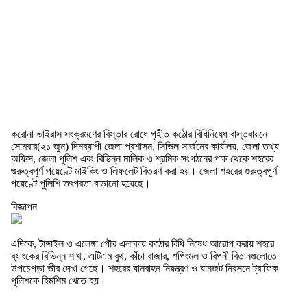
করোনা ভাইরাস সংক্রমণের বিস্তার রোধে গৃহীত কঠোর বিধিনিষেধ বাস্তবায়নে
সোমবার(২১ জুন) দিনব্যাপী জেলা প্রশাসন, সিভিল সার্জনের কার্যালয়, জেলা তথ্য
অফিস, জেলা পুলিশ এবং বিভিন্ন মালিক ও শ্রমিক সংগঠনের পক্ষ থেকে শহরের
গুরুত্বপূর্ণ পয়েণ্টে মাইকিং ও লিফলেট বিতরণ করা হয়। জেলা শহরের গুরুত্বপূর্ণ
পয়েণ্টে পুলিশি তৎপরতা বাড়ানো হয়েছে।
বিজ্ঞাপন
এদিকে, টাঙ্গাইল ও এলেঙ্গা পৌর এলাকায় কঠোর বিধি নিষেধ আরোপ করায় শহরে
ব্যাংকের বিভিন্ন শাখা, এটিএম বুথ, কাঁচা বাজার, শপিংমল ও বিপনী বিতানগুলোতে
উপচেপড়া ভীর দেখা গেছে। শহরের যানবাহন নিয়ন্ত্রণ ও যানজট নিরসনে ট্রাফিক
পুলিশকে হিমশিম খেতে হয়।