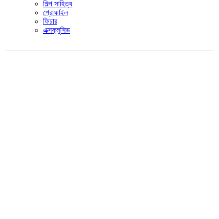
শিল্প সাহিত্য
প্রোফাইল
ফিচার
এক্সক্লুসিভ