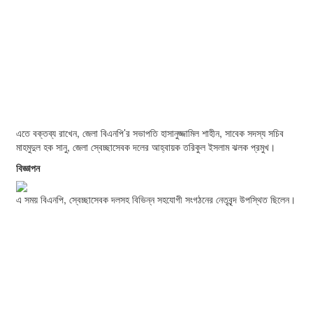
এতে বক্তব্য রাখেন, জেলা বিএনপি’র সভাপতি হাসানুজ্জামিল শাহীন, সাবেক সদস্য সচিব
মাহমুদুল হক সানু, জেলা স্বেচ্ছাসেবক দলের আহ্বায়ক তরিকুল ইসলাম ঝলক প্রমুখ।
বিজ্ঞাপন
এ সময় বিএনপি, স্বেচ্ছাসেবক দলসহ বিভিন্ন সহযোগী সংগঠনের নেতৃবৃন্দ উপস্থিত ছিলেন।