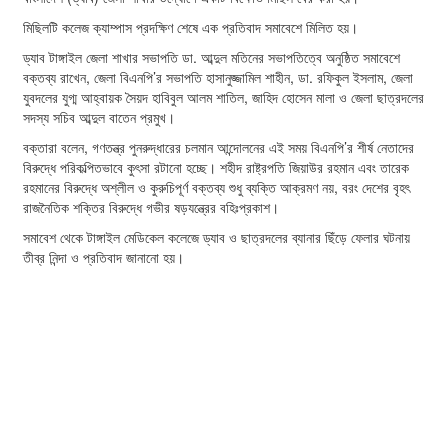
মিছিলটি কলেজ ক্যাম্পাস প্রদক্ষিণ শেষে এক প্রতিবাদ সমাবেশে মিলিত হয়।
ড্যাব টাঙ্গাইল জেলা শাখার সভাপতি ডা. আব্দুল মতিনের সভাপতিত্বে অনুষ্ঠিত সমাবেশে
বক্তব্য রাখেন, জেলা বিএনপি’র সভাপতি হাসানুজ্জামিল শাহীন, ডা. রফিকুল ইসলাম, জেলা
যুবদলের যুগ্ম আহ্বায়ক সৈয়দ হাবিবুল আলম শাতিল, জাহিদ হোসেন মালা ও জেলা ছাত্রদলের
সদস্য সচিব আব্দুল বাতেন প্রমুখ।
বক্তারা বলেন, গণতন্ত্র পুনরুদ্ধারের চলমান আন্দোলনের এই সময় বিএনপি’র শীর্ষ নেতাদের
বিরুদ্ধে পরিকল্পিতভাবে কুৎসা রটানো হচ্ছে। শহীদ রাষ্ট্রপতি জিয়াউর রহমান এবং তারেক
রহমানের বিরুদ্ধে অশ্লীল ও কুরুচিপূর্ণ বক্তব্য শুধু ব্যক্তি আক্রমণ নয়, বরং দেশের বৃহৎ
রাজনৈতিক শক্তির বিরুদ্ধে গভীর ষড়যন্ত্রের বহিঃপ্রকাশ।
সমাবেশ থেকে টাঙ্গাইল মেডিকেল কলেজে ড্যাব ও ছাত্রদলের ব্যানার ছিঁড়ে ফেলার ঘটনায়
তীব্র নিন্দা ও প্রতিবাদ জানানো হয়।