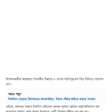
বিক্ষোভকারীরা জামায়াতে ইসলামীর বিরুদ্ধে ও দেশের আইনশৃঙ্খলা নিয়ে বিভিন্ন শ্লোগান
দেন।
আরও পড়ুন
টাঙ্গাইলে বেড়েছে কিশোরদের মাদকাসক্তি; ইয়াবা-গাঁজায় জড়িয়ে বাড়ছে অপরাধ
এদিকে, মঙ্গলবার সকালে টাঙ্গাইল মেডিকেল কলেজ প্রাঙ্গণে ডক্টরস অ্যাসোসিয়েশন অব
বাংলাদেশ (ড্যাব) জেলা শাখার উদ্যোগে একটি বিক্ষোভ মিছিল বের করা হয়।