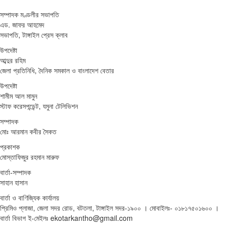
সম্পাদক মণ্ডলীর সভাপতি
এড. জাফর আহমেদ
সভাপতি, টাঙ্গাইল প্রেস ক্লাব
উপদেষ্টা
আব্দুর রহিম
জেলা প্রতিনিধি, দৈনিক সমকাল ও বাংলাদেশ বেতার
উপদেষ্টা
শামীম আল মামুন
স্টাফ করেসপন্ডেন্ট, যমুনা টেলিভিশন
সম্পাদক
মোঃ আরমান কবীর সৈকত
প্রকাশক
মোস্তাফিজুর রহমান মারুফ
বার্তা-সম্পাদক
সাহান হাসান
বার্তা ও বাণিজ্যিক কার্যালয়
প্রিমিও প্লাজা, জেলা সদর রোড, বটতলা, টাঙ্গাইল সদর-১৯০০ । মোবাইলঃ- ০১৮১৭৫০১৬০০ ।
বার্তা বিভাগ ই-মেইলঃ ekotarkantho@gmail.com