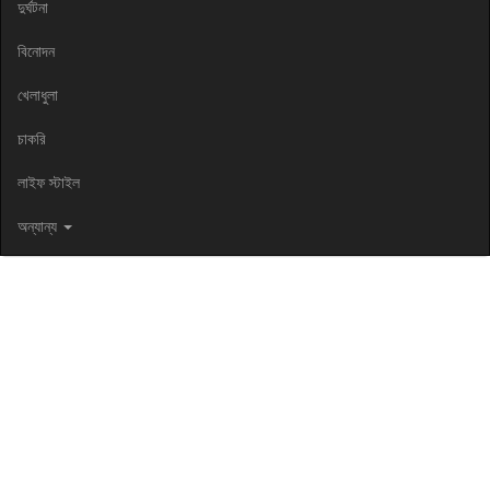
দুর্ঘটনা
বিনোদন
খেলাধুলা
চাকরি
লাইফ স্টাইল
অন্যান্য