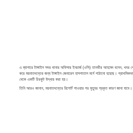
এ ব্যাপারে টাঙ্গাইল সদর থানার অফিসার ইনচার্জ (ওসি) তানভীর আহমেদ বলেন, খবর পে
করে ময়নাতদন্তের জন্য টাঙ্গাইল জেনারেল হাসপাতাল মর্গে পাঠানো হয়েছে। প্রাথমিকভ
থেকে একটি চিরকুট উদ্ধার করা হয়।
তিনি আরও জানান, ময়নাতদন্তের রিপোর্ট পাওয়ার পর মৃত্যুর প্রকৃত কারণ জানা যাবে।