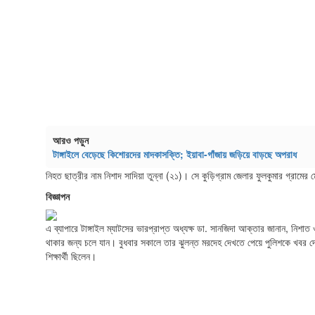
আরও পড়ুন
টাঙ্গাইলে বেড়েছে কিশোরদের মাদকাসক্তি; ইয়াবা-গাঁজায় জড়িয়ে বাড়ছে অপরাধ
নিহত ছাত্রীর নাম নিশাদ সাদিয়া তুন্না (২১)। সে কুড়িগ্রাম জেলার ফুলকুমার গ্রামের মো
বিজ্ঞাপন
এ ব্যাপারে টাঙ্গাইল ম্যাটসের ভারপ্রাপ্ত অধ্যক্ষ ডা. সানজিদা আক্তার জানান, নিশ
থাকার জন্য চলে যান। বুধবার সকালে তার ঝুলন্ত মরদেহ দেখতে পেয়ে পুলিশকে খবর দেই
শিক্ষার্থী ছিলেন।