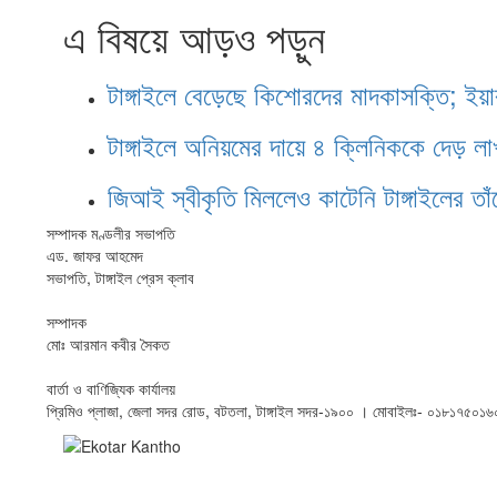
এ বিষয়ে আড়ও পড়ুন
টাঙ্গাইলে বেড়েছে কিশোরদের মাদকাসক্তি; ইয়
টাঙ্গাইলে অনিয়মের দায়ে ৪ ক্লিনিককে দেড় লা
জিআই স্বীকৃতি মিললেও কাটেনি টাঙ্গাইলের তা
সম্পাদক মণ্ডলীর সভাপতি
এড. জাফর আহমেদ
সভাপতি, টাঙ্গাইল প্রেস ক্লাব
সম্পাদক
মোঃ আরমান কবীর সৈকত
বার্তা ও বাণিজ্যিক কার্যালয়
প্রিমিও প্লাজা, জেলা সদর রোড, বটতলা, টাঙ্গাইল সদর-১৯০০ । মোবাইলঃ- ০১৮১৭