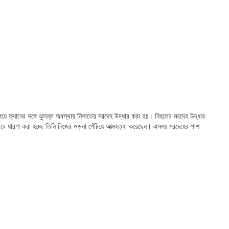
য়ে ফ্যানের সঙ্গে ঝুলন্ত অবস্থায় নিশাতের মরদেহ উদ্ধার করা হয়। নিহতের মরদেহ উদ্ধার
াবে ধারণা করা হচ্ছে তিনি নিজের ওড়না পেঁচিয়ে আত্মহত্যা করেছেন। এসময় মরদেহের পাশ