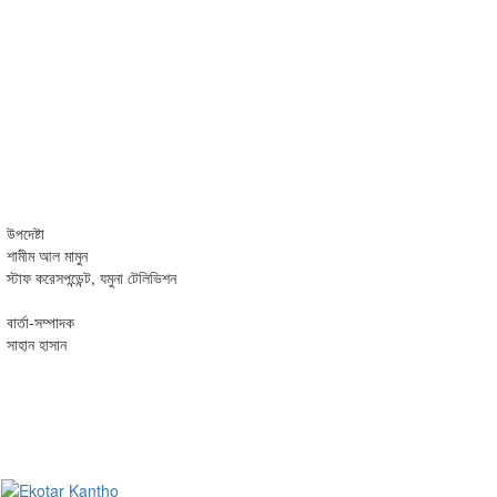
উপদেষ্টা
শামীম আল মামুন
স্টাফ করেসপন্ডেন্ট, যমুনা টেলিভিশন
বার্তা-সম্পাদক
সাহান হাসান