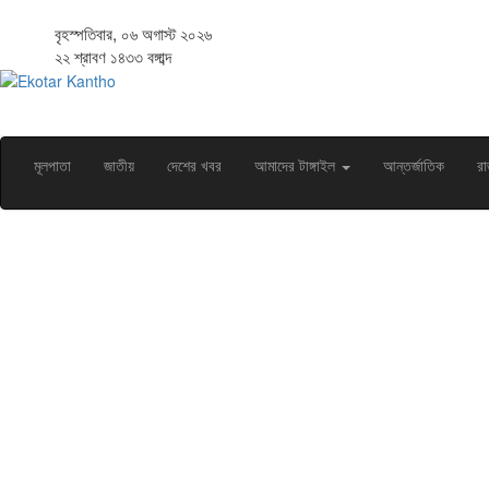
বৃহস্পতিবার, ০৬ অগাস্ট ২০২৬
২২ শ্রাবণ ১৪৩৩ বঙ্গাব্দ
মূলপাতা
জাতীয়
দেশের খবর
আমাদের টাঙ্গাইল
আন্তর্জাতিক
রা