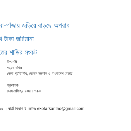
াবা-গাঁজায় জড়িয়ে বাড়ছে অপরাধ
খ টাকা জরিমানা
ঁতের শাড়ির সংকট
উপদেষ্টা
আব্দুর রহিম
জেলা প্রতিনিধি, দৈনিক সমকাল ও বাংলাদেশ বেতার
প্রকাশক
মোস্তাফিজুর রহমান মারুফ
৫০১৬০০ । বার্তা বিভাগ ই-মেইলঃ ekotarkantho@gmail.com