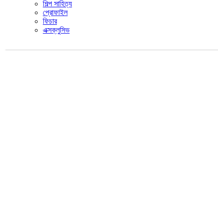
শিল্প সাহিত্য
প্রোফাইল
ফিচার
এক্সক্লুসিভ