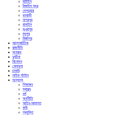
ঘাটাইল
টাঙ্গাইল সদর
দেলদুয়ার
ধনবাড়ী
নাগরপুর
বাসাইল
ভূঞাপুর
মধুপুর
মির্জাপুর
আন্তর্জাতিক
রাজনীতি
অপরাধ
দুর্ঘটনা
বিনোদন
খেলাধুলা
চাকরি
লাইফ স্টাইল
অন্যান্য
শিক্ষাঙ্গন
স্বাস্থ্য
ধর্ম
অর্থনীতি
আইন-আদালত
কৃষি
প্রযুক্তি