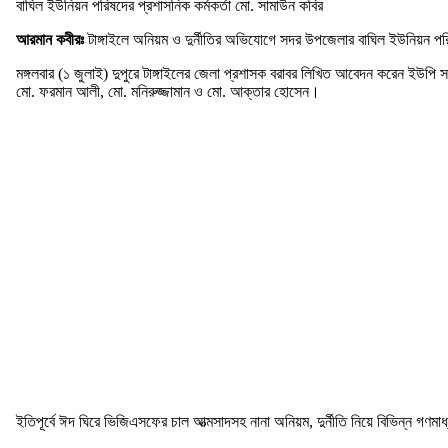
বাঘিল ইউনিয়ন পরিষদের প্রশাসনিক কর্মকর্তা মো. সামাউন কবির
আরমান কবীরঃ
টাঙ্গাইলে অনিয়ম ও দুর্নীতির অভিযোগে সদর উপজেলার বাঘিল ইউনিয়ন পর
মঙ্গলবার (১ জুলাই) দুপুরে টাঙ্গাইলের জেলা প্রশাসক বরাবর লিখিত আবেদন করেন ইউপি 
মো. ফরমান আলী, মো. মনিরুজ্জামান ও মো. আক্তার হোসেন।
ইতিপূর্বে ঈদ ঘিরে ভিজিএসফের চাল আত্মসাদসহ নানা অনিয়ম, দুর্নীতি নিয়ে বিভিন্ন গণম