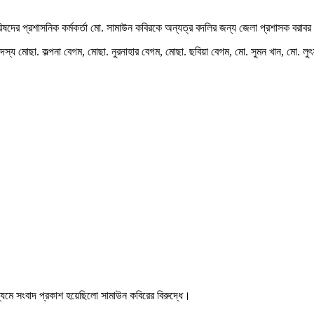
িষদের প্রশাসনিক কর্মকর্তা মো. সামাউন কবিরকে অন্যত্র বদলির জন্য জেলা প্রশাসক ব
সদস্য মোছা. কল্পনা বেগম, মোছা. নুরনাহার বেগম, মোছা. ছবিয়া বেগম, মো. সুমন খান, মো. 
াধ্যমে সংবাদ প্রকাশ হয়েছিলো সামাউন কবিরের বিরুদ্ধে।