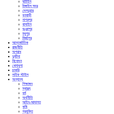
ঘাটাইল
টাঙ্গাইল সদর
দেলদুয়ার
ধনবাড়ী
নাগরপুর
বাসাইল
ভূঞাপুর
মধুপুর
মির্জাপুর
আন্তর্জাতিক
রাজনীতি
অপরাধ
দুর্ঘটনা
বিনোদন
খেলাধুলা
চাকরি
লাইফ স্টাইল
অন্যান্য
শিক্ষাঙ্গন
স্বাস্থ্য
ধর্ম
অর্থনীতি
আইন-আদালত
কৃষি
প্রযুক্তি