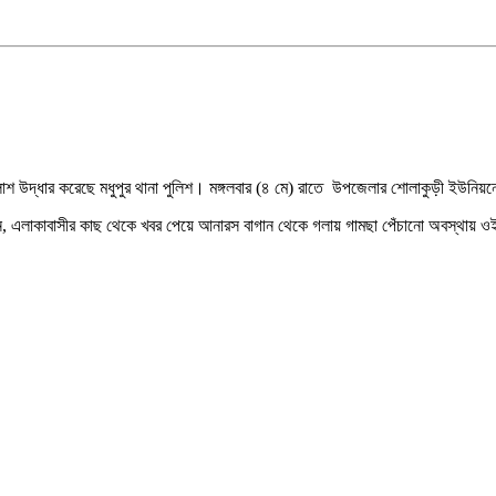
লাশ উদ্ধার করেছে মধুপুর থানা পুলিশ। মঙ্গলবার (৪ মে) রাতে উপজেলার শোলাকুড়ী ইউনিয়ন
ে জানান, এলাকাবাসীর কাছ থেকে খবর পেয়ে আনারস বাগান থেকে গলায় গামছা পেঁচানো অবস্থায়