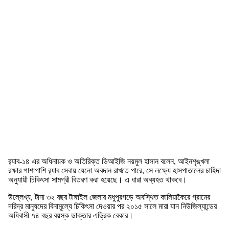
র‍্যাব-১৪ এর অধিনায়ক ও অতিরিক্ত ডিআইজি নয়মুল হাসান বলেন, আইনশৃঙ্খলা
রক্ষার পাশাপাশি র‍্যাব সেবায় যেনো অবদান রাখতে পারে, সে লক্ষ্যে হাসপাতালের চাহিদা
অনুযায়ী চিকিৎসা সামগ্রী বিতরণ করা হয়েছে। এ ধারা অব্যহত থাকবে।
উল্লেখ্য, টানা ৩২ বছর টাঙ্গাইল জেলার মধুপুরগড়ে অবস্থিত কালিয়াকৈরে গ্রামের
দরিদ্র মানুষদের বিনামূল্যে চিকিৎসা দেওয়ার পর ২০১৫ সালে মারা যান নিউজিল্যান্ডের
অধিবাসী ৭৪ বছর বয়স্ক ডাক্তার এড্রিক বেকার।