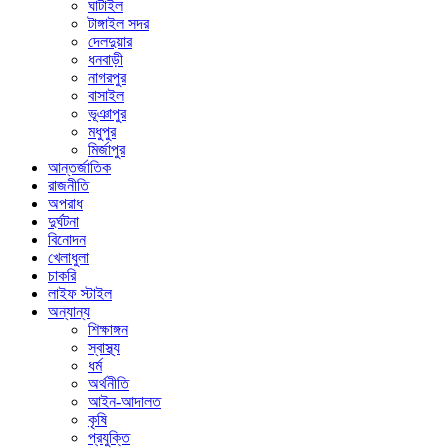
ঘাটাইল
টাঙ্গাইল সদর
দেলদুয়ার
ধনবাড়ী
নাগরপুর
বাসাইল
ভূঞাপুর
মধুপুর
মির্জাপুর
আন্তর্জাতিক
রাজনীতি
অপরাধ
দুর্ঘটনা
বিনোদন
খেলাধুলা
চাকরি
লাইফ স্টাইল
অন্যান্য
শিক্ষাঙ্গন
স্বাস্থ্য
ধর্ম
অর্থনীতি
আইন-আদালত
কৃষি
প্রযুক্তি