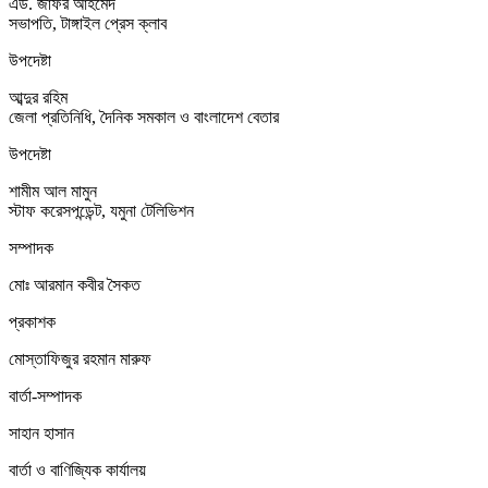
এড. জাফর আহমেদ
সভাপতি, টাঙ্গাইল প্রেস ক্লাব
উপদেষ্টা
আব্দুর রহিম
জেলা প্রতিনিধি, দৈনিক সমকাল ও বাংলাদেশ বেতার
উপদেষ্টা
শামীম আল মামুন
স্টাফ করেসপন্ডেন্ট, যমুনা টেলিভিশন
সম্পাদক
মোঃ আরমান কবীর সৈকত
প্রকাশক
মোস্তাফিজুর রহমান মারুফ
বার্তা-সম্পাদক
সাহান হাসান
বার্তা ও বাণিজ্যিক কার্যালয়