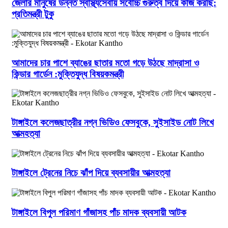
জেলার মানুষের উন্নত স্বাস্থ্যসেবায় সর্বোচ্চ গুরুত্ব দিয়ে কাজ করছি:
প্রতিমন্ত্রী টুকু
আমাদের চার পাশে ব্যাঙের ছাতার মতো গড়ে উঠছে মাদ্রাসা ও
কিন্ডার গার্ডেন :মুক্তিযুদ্ধ বিষয়কমন্ত্রী
টাঙ্গাইলে কলেজছাত্রীর নগ্ন ভিডিও ফেসবুকে, সুইসাইড নোট লিখে
আত্মহত্যা
টাঙ্গাইলে ট্রেনের নিচে ঝাঁপ দিয়ে ব্যবসায়ীর আত্মহত্যা
টাঙ্গাইলে বিপুল পরিমাণ গাঁজাসহ পাঁচ মাদক ব্যবসায়ী আটক