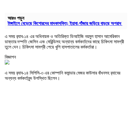
আরও পড়ুন
টাঙ্গাইলে বেড়েছে কিশোরদের মাদকাসক্তি; ইয়াবা-গাঁজায় জড়িয়ে বাড়ছে অপরাধ
এ সময় র‍্যাব-১৪ এর অধিনায়ক ও অতিরিক্ত ডিআইজি নয়মুল হাসান আমেরিকান
ডাক্তার দম্পতি জেসিন এবং মেরিন্ডিসহ অন্যান্য কর্মকর্তাদের কাছে চিকিৎসা সামগ্রী
তুলে দেন। চিকিৎসা সামগ্রী পেয়ে খুশি হাসপাতালের কর্মকর্তারা।
বিজ্ঞাপন
এ সময় র‍্যাব-১৪ সিপিসি-৩ এর কোম্পানি কমান্ডার মেজর কাউসার বাঁধনসহ র‍্যাবের
অন্যন্য কর্মকর্তাবৃন্দ উপস্থিত ছিলেন।