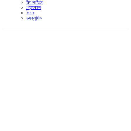
শিল্প সাহিত্য
প্রোফাইল
ফিচার
এক্সক্লুসিভ