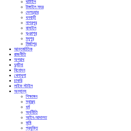
ঘাটাইল
টাঙ্গাইল সদর
দেলদুয়ার
ধনবাড়ী
নাগরপুর
বাসাইল
ভূঞাপুর
মধুপুর
মির্জাপুর
আন্তর্জাতিক
রাজনীতি
অপরাধ
দুর্ঘটনা
বিনোদন
খেলাধুলা
চাকরি
লাইফ স্টাইল
অন্যান্য
শিক্ষাঙ্গন
স্বাস্থ্য
ধর্ম
অর্থনীতি
আইন-আদালত
কৃষি
প্রযুক্তি