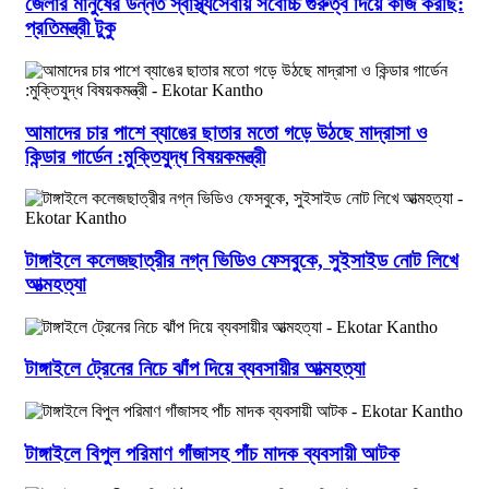
জেলার মানুষের উন্নত স্বাস্থ্যসেবায় সর্বোচ্চ গুরুত্ব দিয়ে কাজ করছি:
প্রতিমন্ত্রী টুকু
আমাদের চার পাশে ব্যাঙের ছাতার মতো গড়ে উঠছে মাদ্রাসা ও
কিন্ডার গার্ডেন :মুক্তিযুদ্ধ বিষয়কমন্ত্রী
টাঙ্গাইলে কলেজছাত্রীর নগ্ন ভিডিও ফেসবুকে, সুইসাইড নোট লিখে
আত্মহত্যা
টাঙ্গাইলে ট্রেনের নিচে ঝাঁপ দিয়ে ব্যবসায়ীর আত্মহত্যা
টাঙ্গাইলে বিপুল পরিমাণ গাঁজাসহ পাঁচ মাদক ব্যবসায়ী আটক