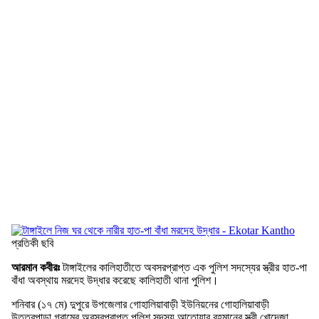
প্রতিকী ছবি
আরমান কবীরঃ
টাঙ্গাইলের কালিহাতীতে অবসরপ্রাপ্ত এক পুলিশ সদস্যের স্ত্রীর হাত-পা
বাঁধা অবস্থায় মরদেহ উদ্ধার করেছে কালিহাতী থানা পুলিশ।
শনিবার (১৭ মে) দুপুরে উপজেলার গোহালিয়াবাড়ী ইউনিয়নের গোহালিয়াবাড়ী
উত্তরপাড়া গ্রামের অবসরপ্রাপ্ত পুলিশ সদস্য আতোয়ার রহমানের স্ত্রী খোদেজা