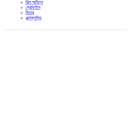
শিল্প সাহিত্য
প্রোফাইল
ফিচার
এক্সক্লুসিভ