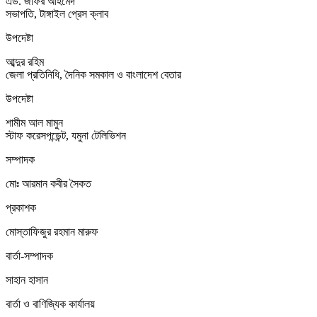
এড. জাফর আহমেদ
সভাপতি, টাঙ্গাইল প্রেস ক্লাব
উপদেষ্টা
আব্দুর রহিম
জেলা প্রতিনিধি, দৈনিক সমকাল ও বাংলাদেশ বেতার
উপদেষ্টা
শামীম আল মামুন
স্টাফ করেসপন্ডেন্ট, যমুনা টেলিভিশন
সম্পাদক
মোঃ আরমান কবীর সৈকত
প্রকাশক
মোস্তাফিজুর রহমান মারুফ
বার্তা-সম্পাদক
সাহান হাসান
বার্তা ও বাণিজ্যিক কার্যালয়