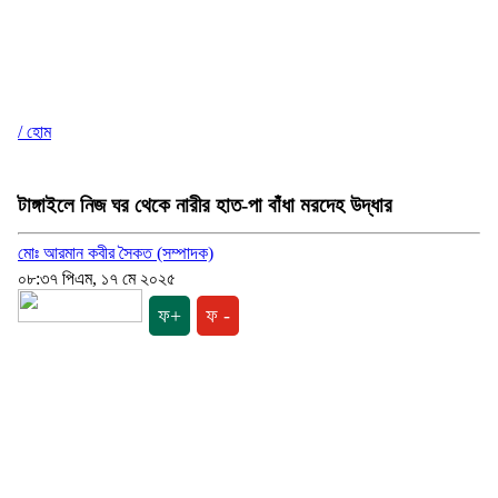
/ হোম
টাঙ্গাইলে নিজ ঘর থেকে নারীর হাত-পা বাঁধা মরদেহ উদ্ধার
মোঃ আরমান কবীর সৈকত (সম্পাদক)
০৮:৩৭ পিএম, ১৭ মে ২০২৫
ফ+
ফ -