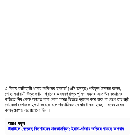
এ বিষয়ে কালিহাতী থানার অফিসার ইনচার্জ (ওসি তদন্ত) শরিফুল ইসলাম বলেন,
গোহালিয়াবাড়ী উত্তরপাড়া গ্রামের অবসরপ্রাপ্ত পুলিশ সদস্য আতাউর রহমানের
বাড়িতে সিধ কেটে অজ্ঞাত নামা লোক ঘরের ভিতরে প্রবেশ করে হাত-পা বেধে তার স্ত্রী
খোদেজা বেগমকে হত্যা করেছে বলে প্রাথমিকভাবে ধারণা করা হচ্ছে। ঘরের মধ্যে
কাপড়চোপড় এলোমেলো ছিল।
আরও পড়ুন
টাঙ্গাইলে বেড়েছে কিশোরদের মাদকাসক্তি; ইয়াবা-গাঁজায় জড়িয়ে বাড়ছে অপরাধ