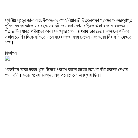
স্থানীয় সূত্রে জানা যায়, উপজেলার গোহালিয়াবাড়ী উত্তরপাড়া গ্রামের অবসরপ্রাপ্ত
পুলিশ সদস্য আতোয়ার রহমানের স্ত্রী খোদেজা বেগম বাড়িতে একা বসবাস করতেন।
গত দু-দিন যাবত পরিবারের কোন সদস্যের ফোন না ধরায় তার ছেলে আসাদুল শনিবার
সকাল ১১ টার দিকে বাড়িতে এসে ঘরের দরজা বন্ধ দেখেন এবং ঘরের সিঁধ কাটা দেখতে
পান।
বিজ্ঞাপন
পরবর্তীতে ঘরের দরজা খুলে ভিতরে প্রবেশ করলে মায়ের হাত-পা বাঁধা মরদেহ দেখতে
পান তিনি। ঘরের মধ্যে কাপড়চোপড় এলোমেলো অবস্থায় ছিল।