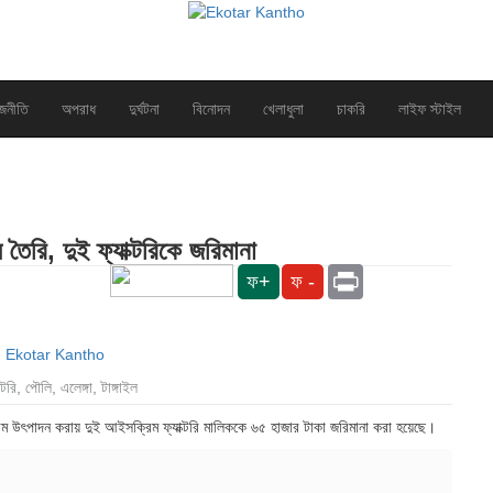
জনীতি
অপরাধ
দুর্ঘটনা
বিনোদন
খেলাধুলা
চাকরি
লাইফ স্টাইল
তৈরি, দুই ফ্যাক্টরিকে জরিমানা
Print
ফ+
ফ -
টরি, পৌলি, এলেঙ্গা, টাঙ্গাইল
রিম উৎপাদন করায় দুই আইসক্রিম ফ্যাক্টরি মালিককে ৬৫ হাজার টাকা জরিমানা করা হয়েছে।