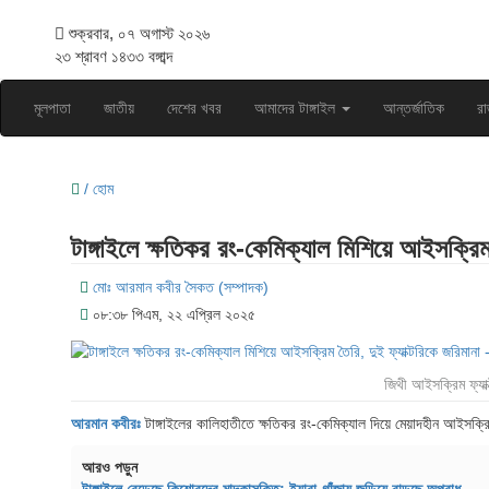
শুক্রবার, ০৭ অগাস্ট ২০২৬
২৩ শ্রাবণ ১৪৩৩ বঙ্গাব্দ
মূলপাতা
জাতীয়
দেশের খবর
আমাদের টাঙ্গাইল
আন্তর্জাতিক
রা
/ হোম
টাঙ্গাইলে ক্ষতিকর রং-কেমিক্যাল মিশিয়ে আইসক্রিম 
মোঃ আরমান কবীর সৈকত (সম্পাদক)
০৮:৩৮ পিএম, ২২ এপ্রিল ২০২৫
জিথী আইসক্রিম ফ্যাক্
আরমান কবীরঃ
টাঙ্গাইলের কালিহাতীতে ক্ষতিকর রং-কেমিক্যাল দিয়ে মেয়াদহীন আইসক্
আরও পড়ুন