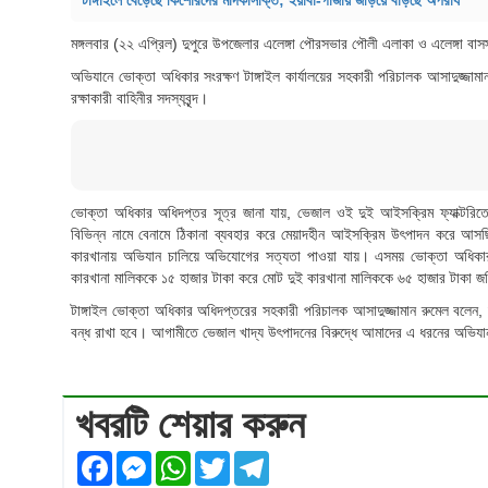
টাঙ্গাইলে বেড়েছে কিশোরদের মাদকাসক্তি; ইয়াবা-গাঁজায় জড়িয়ে বাড়ছে অপরাধ
মঙ্গলবার (২২ এপ্রিল) দুপুরে উপজেলার এলেঙ্গা পৌরসভার পৌলী এলাকা ও এলেঙ্গা বাস
অভিযানে ভোক্তা অধিকার সংরক্ষণ টাঙ্গাইল কার্যালয়ের সহকারী পরিচালক আসাদুজ্জামান
রক্ষাকারী বাহিনীর সদস্যবৃন্দ।
ভোক্তা অধিকার অধিদপ্তর সূত্র জানা যায়, ভেজাল ওই দুই আইসক্রিম ফ্যাক্টরিত
বিভিন্ন নামে বেনামে ঠিকানা ব্যবহার করে মেয়াদহীন আইসক্রিম উৎপাদন করে আস
কারখানায় অভিযান চালিয়ে অভিযোগের সত্যতা পাওয়া যায়। এসময় ভোক্তা অধিকার
কারখানা মালিককে ১৫ হাজার টাকা করে মোট দুই কারখানা মালিককে ৬৫ হাজার টাকা জ
টাঙ্গাইল ভোক্তা অধিকার অধিদপ্তরের সহকারী পরিচালক আসাদুজ্জামান রুমেল বলেন, দু
বন্ধ রাখা হবে। আগামীতে ভেজাল খাদ্য উৎপাদনের বিরুদ্ধে আমাদের এ ধরনের অভিয
খবরটি শেয়ার করুন
Facebook
Messenger
WhatsApp
Twitter
Telegram