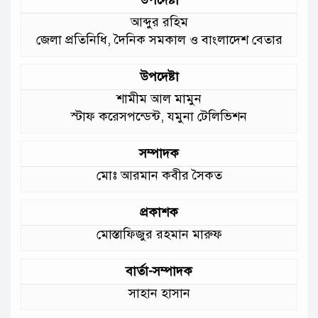
আমাদের চার পাশে ব্যাঙের ছাতার মতো
আব্দুর রহিম
গড়ে উঠছে মাদ্রাসা ও কিন্ডার গার্ডেন
জেলা প্রতিনিধি, দৈনিক সমকাল ও বাংলাদেশ বেতার
:মুক্তিযুদ্ধ বিষয়কমন্ত্রী
উপদেষ্টা
শামীম আল মামুন
স্টাফ করেসপন্ডেন্ট, যমুনা টেলিভিশন
সম্পাদক
মোঃ আরমান কবীর সৈকত
প্রকাশক
মোস্তাফিজুর রহমান মারুফ
বার্তা-সম্পাদক
সাহান হাসান