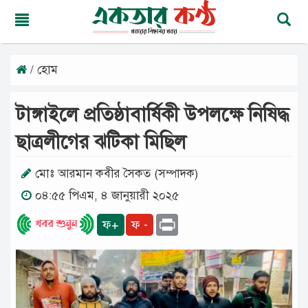
/ হোম
শনিবার,
০৮
অগাস্ট
টাঙ্গাইলে প্রতিষ্ঠাবার্ষিকী উপলক্ষে নিষিদ্ধ
২০২৬
২৩
ছাত্রলীগের ঝটিকা মিছিল
শ্রাবণ
১৪৩৩
বঙ্গাব্দ
মোঃ আরমান কবীর সৈকত (সম্পাদক)
০৪:৫৫ পিএম, ৪ জানুয়ারী ২০২৫
মূলপাতা
Print
ফ+
ফ -
জাতীয়
দেশের
খবর
আমাদের