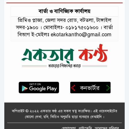
বার্তা ও বাণিজ্যিক কার্যালয়
প্রিমিও প্লাজা, জেলা সদর রোড, বটতলা, টাঙ্গাইল
সদর-১৯০০ । মোবাইলঃ- ০১৮১৭৫০১৬০০ । বার্তা
বিভাগ ই-মেইলঃ ekotarkantho@gmail.com
কপিরাইট © ২০২২ একতার কণ্ঠ এর সকল স্বত্ব সংরক্ষিত। এই ওয়েবসাইটের
কোনো লেখা, ছবি, ভিডিও অনুমতি ছাড়া ব্যবহার বেআইনি ।
যোগাযোগ
প্রাইভেসি
আমাদের পরিবার