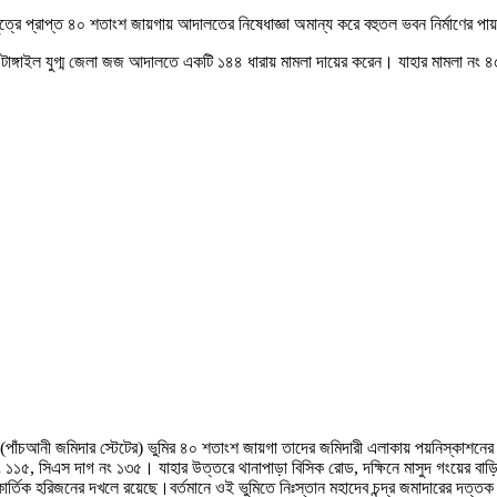
্রে প্রাপ্ত ৪০ শতাংশ জায়গায় আদালতের নিষেধাজ্ঞা অমান্য করে বহুতল ভবন নির্মাণের পায়
য়ে টাঙ্গাইল যুগ্ম জেলা জজ আদালতে একটি ১৪৪ ধারায় মামলা দায়ের করেন। যাহার মামলা ন
ত (পাঁচআনী জমিদার স্টেটের) ভুমির ৪০ শতাংশ জায়গা তাদের জমিদারী এলাকায় পয়নিস্কাশন
১১৫, সিএস দাগ নং ১৩৫। যাহার উত্তরে থানাপাড়া বিসিক রোড, দক্ষিনে মাসুদ গংয়ের বাড়ি, পু
র্তিক হরিজনের দখলে রয়েছে।বর্তমানে ওই ভুমিতে নিঃস্তান মহাদেব চন্দ্র জমাদারের দত্ত