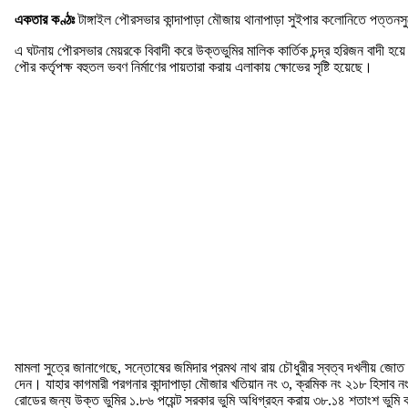
একতার কণ্ঠঃ
টাঙ্গাইল পৌরসভার কান্দাপাড়া মৌজায় থানাপাড়া সুইপার কলোনিতে পত্তনসুত
এ ঘটনায় পৌরসভার মেয়রকে বিবাদী করে উক্তভুমির মালিক কার্তিক চন্দ্র হরিজন বাদী হ
পৌর কর্তৃপক্ষ বহুতল ভবণ নির্মাণের পায়তারা করায় এলাকায় ক্ষোভের সৃষ্টি হয়েছে।
মামলা সুত্রে জানাগেছে, সন্তোষের জমিদার প্রমথ নাথ রায় চৌধুরীর স্বত্ব দখলীয় জো
দেন। যাহার কাগমারী পরগনার কান্দাপাড়া মৌজার খতিয়ান নং ৩, ক্রমিক নং ২১৮ হিসাব নং 
রোডের জন্য উক্ত ভুমির ১.৮৬ পয়েন্ট সরকার ভুমি অধিগ্রহন করায় ৩৮.১৪ শতাংশ ভুমি কা