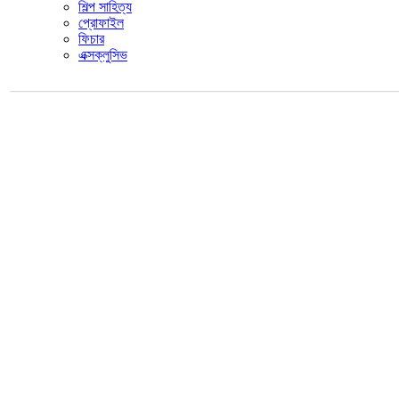
শিল্প সাহিত্য
প্রোফাইল
ফিচার
এক্সক্লুসিভ