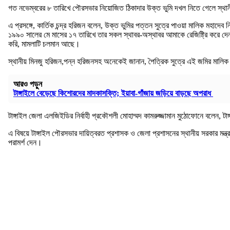
গত নভেম্বরের ৮ তারিখে পৌরসভার নিয়োজিত ঠিকাদার উক্ত ভুমি দখল নিতে গেলে স্থা
এ প্রসঙ্গে, কার্তিক চন্দ্র হরিজন বলেন, উক্ত ভুমির পত্তন সুত্রে পাওয়া মালিক মহা
১৯৯০ সালের মে মাসের ১৭ তারিখে তার সকল স্থাবর-অস্থাবর আমাকে রেজিষ্ট্রি করে দ
করি, মামলাটি চলমান আছে।
স্থানীয় মিনজু হরিজন,পন্ন হরিজনসহ অনেকেই জানান, পৈত্রিক সুত্রে এই জমির মালি
আরও পড়ুন
টাঙ্গাইলে বেড়েছে কিশোরদের মাদকাসক্তি; ইয়াবা-গাঁজায় জড়িয়ে বাড়ছে অপরাধ
টাঙ্গাইল জেলা এলজিইডির নির্বাহী প্রকৌশলী মোহাম্মদ কামরুজ্জামান মুঠোফোনে বলেন, ট
এ বিষয়ে টাঙ্গাইল পৌরসভার দায়িত্বরত প্রশাসক ও জেলা প্রশাসনের স্থানীয় সরকার মন্ত্
পরামর্শ দেন।