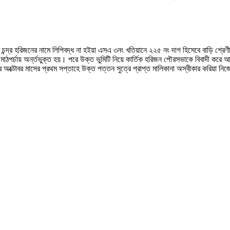
দ্র হরিজনের নামে লিপিবদ্ধ না হইয়া এসএ ৩নং খতিয়ানে ২২৫ নং দাগ হিসেবে বাড়ি শ্রেণীর
মাঠপর্চায় অর্ন্তভুক্ত হয়। পরে উক্ত ভুমিটি নিয়ে কার্তিক হরিজন পৌরসভাকে বিবাদী করে
অক্টোবর মাসের প্রথম সপ্তাহে উক্ত পত্তন সুত্রে প্রাপ্ত মালিকানা অস্বীকার করিয়া নি