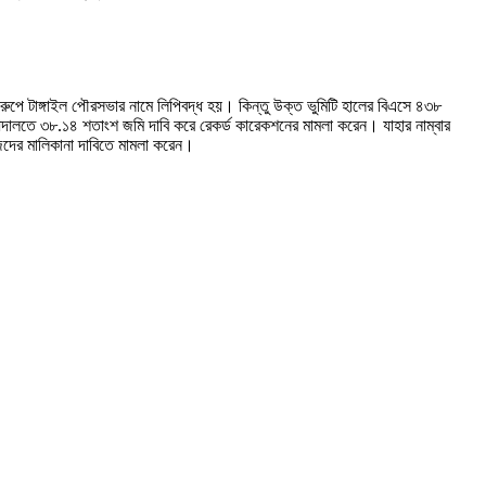
ুপে টাঙ্গাইল পৌরসভার নামে লিপিবদ্ধ হয়। কিন্তু উক্ত ভুমিটি হালের বিএসে ৪৩৮
 আদালতে ৩৮.১৪ শতাংশ জমি দাবি করে রেকর্ড কারেকশনের মামলা করেন। যাহার নাম্বার
জেদের মালিকানা দাবিতে মামলা করেন।