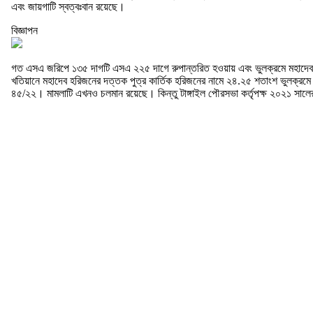
এবং জায়গাটি স্বত্বঃবান রয়েছে।
বিজ্ঞাপন
গত এসএ জরিপে ১৩৫ দাগটি এসএ ২২৫ দাগে রুপান্তরিত হওয়ায় এবং ভুলক্রমে মহাদেব চন্
খতিয়ানে মহাদেব হরিজনের দত্তক পুত্র কার্তিক হরিজনের নামে ২৪.২৫ শতাংশ ভুলক্রমে 
৪৫/২২। মামলাটি এখনও চলমান রয়েছে। কিন্তু টাঙ্গাইল পৌরসভা কর্তৃপক্ষ ২০২১ সালের 