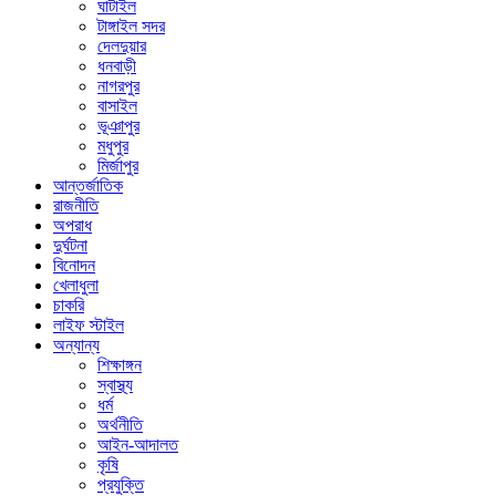
ঘাটাইল
টাঙ্গাইল সদর
দেলদুয়ার
ধনবাড়ী
নাগরপুর
বাসাইল
ভূঞাপুর
মধুপুর
মির্জাপুর
আন্তর্জাতিক
রাজনীতি
অপরাধ
দুর্ঘটনা
বিনোদন
খেলাধুলা
চাকরি
লাইফ স্টাইল
অন্যান্য
শিক্ষাঙ্গন
স্বাস্থ্য
ধর্ম
অর্থনীতি
আইন-আদালত
কৃষি
প্রযুক্তি