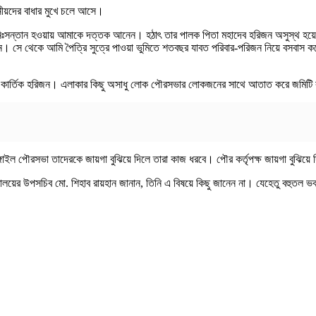
নীয়দের বাধার মুখে চলে আসে।
দেব নিঃসন্তান হওয়ায় আমাকে দত্তক আনেন। হঠাৎ তার পালক পিতা মহাদেব হরিজন অসুস্থ হয়ে ম
েন। সে থেকে আমি পৈত্রি সুত্রে পাওয়া ভুমিতে শতবছর যাবত পরিবার-পরিজন নিয়ে বসবাস ক
ক কার্তিক হরিজন। এলাকার কিছু অসাধু লোক পৌরসভার লোকজনের সাথে আতাত করে জমিটি বহু
াঙ্গাইল পৌরসভা তাদেরকে জায়গা বুঝিয়ে দিলে তারা কাজ ধরবে। পৌর কর্তৃপক্ষ জায়গা বুঝিয়ে
রালয়ের উপসচিব মো. শিহাব রায়হান জানান, তিনি এ বিষয়ে কিছু জানেন না। যেহেতু বহুতল ভবন