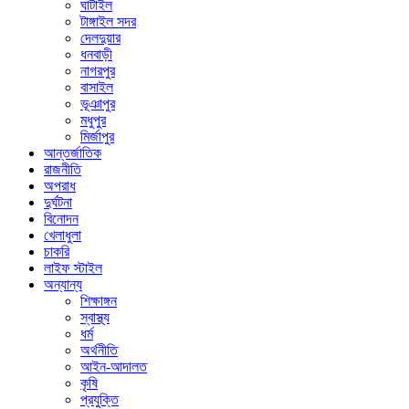
ঘাটাইল
টাঙ্গাইল সদর
দেলদুয়ার
ধনবাড়ী
নাগরপুর
বাসাইল
ভূঞাপুর
মধুপুর
মির্জাপুর
আন্তর্জাতিক
রাজনীতি
অপরাধ
দুর্ঘটনা
বিনোদন
খেলাধুলা
চাকরি
লাইফ স্টাইল
অন্যান্য
শিক্ষাঙ্গন
স্বাস্থ্য
ধর্ম
অর্থনীতি
আইন-আদালত
কৃষি
প্রযুক্তি