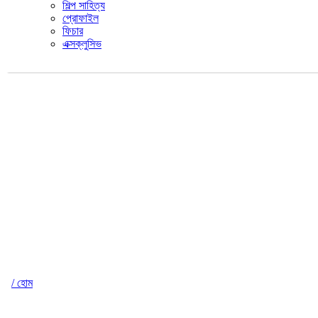
শিল্প সাহিত্য
প্রোফাইল
ফিচার
এক্সক্লুসিভ
/ হোম