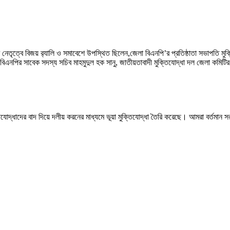
েতৃত্বে বিজয় র‍্যালি ও সমাবেশে উপস্থিত ছিলেন,জেলা বিএনপি’র প্রতিষ্ঠাতা সভাপতি মুক্
পির সাবেক সদস্য সচিব মাহমুদুল হক সানু, জাতীয়তাবাদী মুক্তিযোদ্ধা দল জেলা কমিটির
িযোদ্ধাদের বাদ দিয়ে দলীয় করনের মাধ্যমে ভূয়া মুক্তিযোদ্ধা তৈরি করেছে। আমরা বর্তমান সর